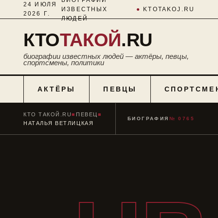
24 ИЮЛЯ
ИЗВЕСТНЫХ
●
KTOTAKOJ.RU
2026 Г.
ЛЮДЕЙ
КТО
ТАКОЙ
.RU
биографии известных людей — актёры, певцы,
спортсмены, политики
АКТЁРЫ
ПЕВЦЫ
СПОРТСМЕ
КТО ТАКОЙ.RU
■
ПЕВЕЦ
■
БИОГРАФИЯ
№ 0765
НАТАЛЬЯ ВЕТЛИЦКАЯ