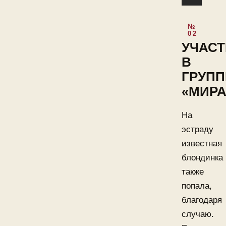
УЧАСТ
В
ГРУПП
«МИР
На
эстраду
известная
блондинка
также
попала,
благодаря
случаю.