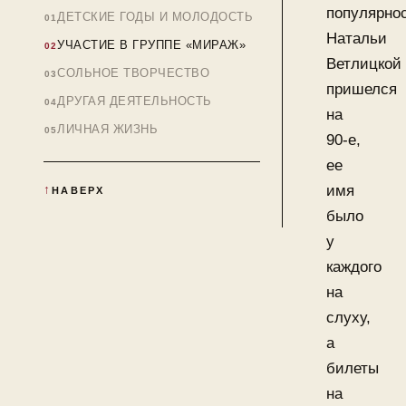
популярно
ДЕТСКИЕ ГОДЫ И МОЛОДОСТЬ
Натальи
УЧАСТИЕ В ГРУППЕ «МИРАЖ»
Ветлицкой
СОЛЬНОЕ ТВОРЧЕСТВО
пришелся
ДРУГАЯ ДЕЯТЕЛЬНОСТЬ
на
ЛИЧНАЯ ЖИЗНЬ
90-е,
ее
имя
НАВЕРХ
было
у
каждого
на
слуху,
а
билеты
на