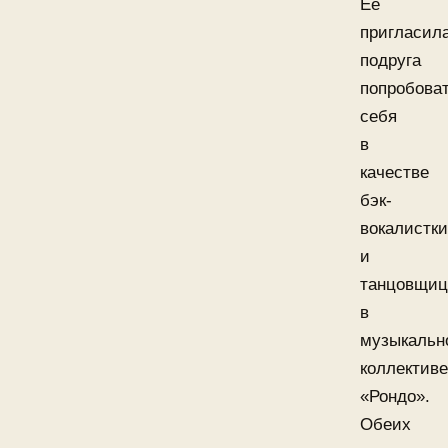
Ее
пригласил
подруга
попробова
себя
в
качестве
бэк-
вокалистки
и
танцовщи
в
музыкальн
коллективе
«Рондо».
Обеих