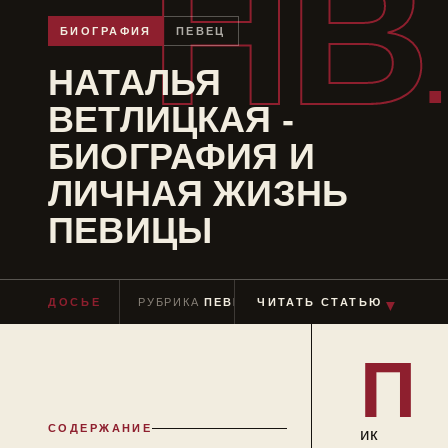
НВ
БИОГРАФИЯ
ПЕВЕЦ
НАТАЛЬЯ
ВЕТЛИЦКАЯ -
БИОГРАФИЯ И
ЛИЧНАЯ ЖИЗНЬ
ПЕВИЦЫ
ДОСЬЕ
РУБРИКА
ПЕВЕЦ
ЧИТАТЬ СТАТЬЮ
ЧТЕНИЕ
≈ 7 МИН
▼
П
СОДЕРЖАНИЕ
ик