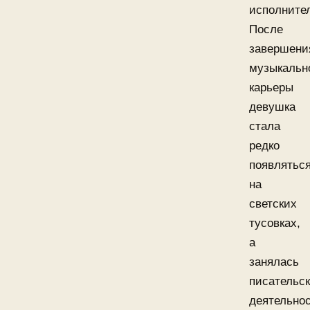
исполните
После
завершени
музыкальн
карьеры
девушка
стала
редко
появлятьс
на
светских
тусовках,
а
занялась
писательс
деятельно