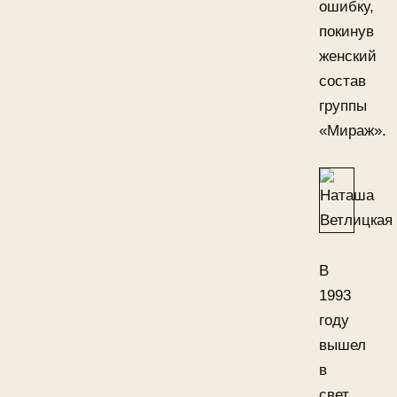
ошибку,
покинув
женский
состав
группы
«Мираж».
В
1993
году
вышел
в
свет