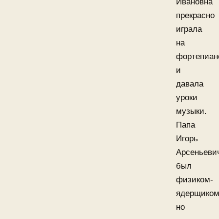
Ивановна
прекрасно
играла
на
фортепиан
и
давала
уроки
музыки.
Папа
Игорь
Арсеньеви
был
физиком-
ядерщиком
но