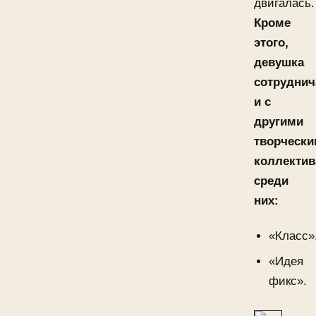
двигалась.
Кроме
этого,
девушка
сотруднич
и с
другими
творческ
коллектив
среди
них:
«Класс»
«Идея
фикс».