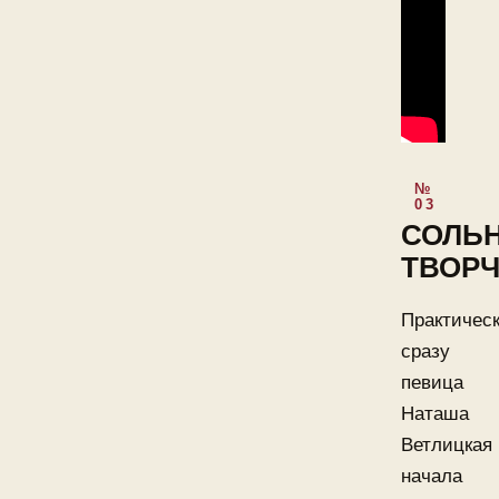
СОЛЬ
ТВОР
Практичес
сразу
певица
Наташа
Ветлицкая
начала