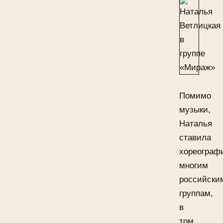
Помимо
музыки,
Наталья
ставила
хореограф
многим
российски
группам,
в
том