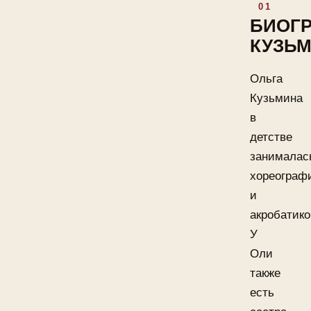
БИОГ
КУЗЬ
Ольга
Кузьмина
в
детстве
занималас
хореограф
и
акробатико
У
Оли
также
есть