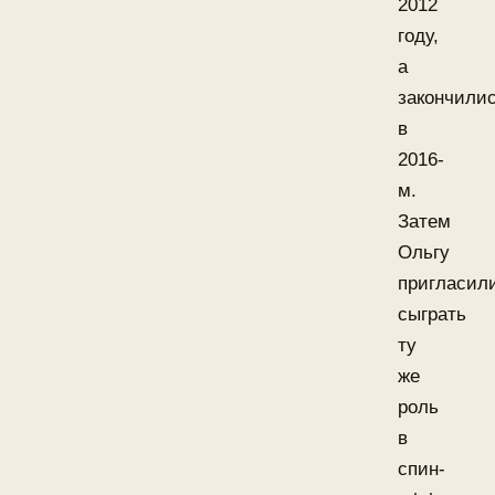
2012
году,
а
закончили
в
2016-
м.
Затем
Ольгу
пригласил
сыграть
ту
же
роль
в
спин-