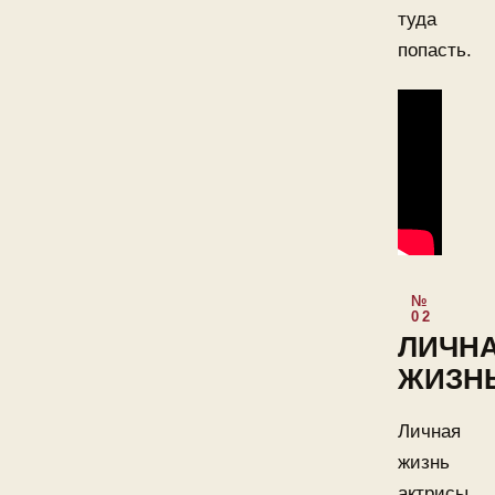
туда
попасть.
ЛИЧН
ЖИЗН
Личная
жизнь
актрисы