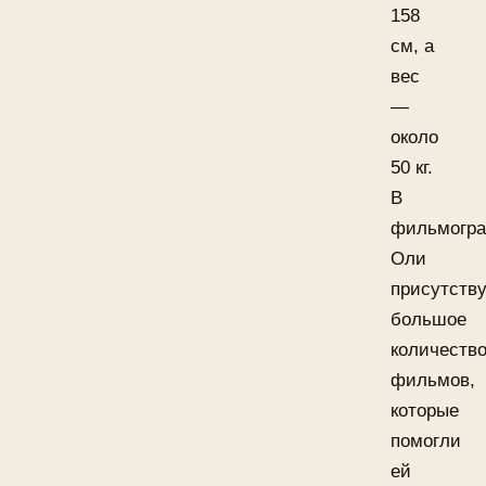
158
см, а
вес
—
около
50 кг.
В
фильмогр
Оли
присутству
большое
количеств
фильмов,
которые
помогли
ей