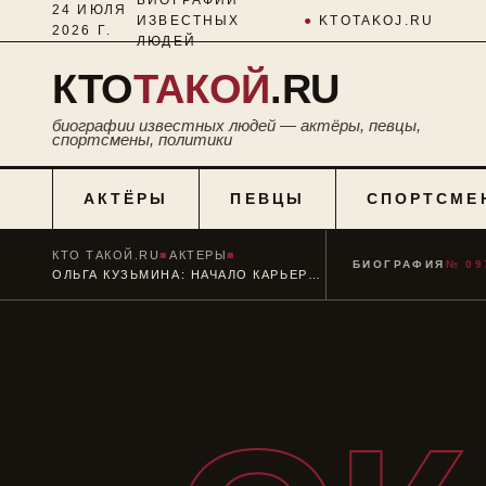
24 ИЮЛЯ
ИЗВЕСТНЫХ
●
KTOTAKOJ.RU
2026 Г.
ЛЮДЕЙ
КТО
ТАКОЙ
.RU
биографии известных людей — актёры, певцы,
спортсмены, политики
АКТЁРЫ
ПЕВЦЫ
СПОРТСМЕ
КТО ТАКОЙ.RU
■
АКТЕРЫ
■
БИОГРАФИЯ
№ 09
ОЛЬГА КУЗЬМИНА: НАЧАЛО КАРЬЕРЫ И ЛИЧНАЯ ЖИЗНЬ АКТРИСЫ