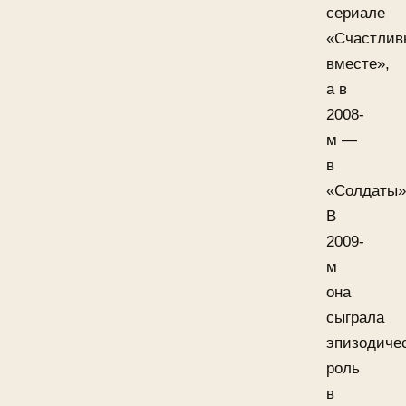
сериале
«Счастлив
вместе»,
а в
2008-
м —
в
«Солдаты»
В
2009-
м
она
сыграла
эпизодиче
роль
в