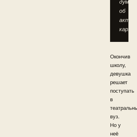
думат
об
актёр
карьер
Окончив
школу,
девушка
решает
поступать
в
театральн
вуз.
Но у
неё