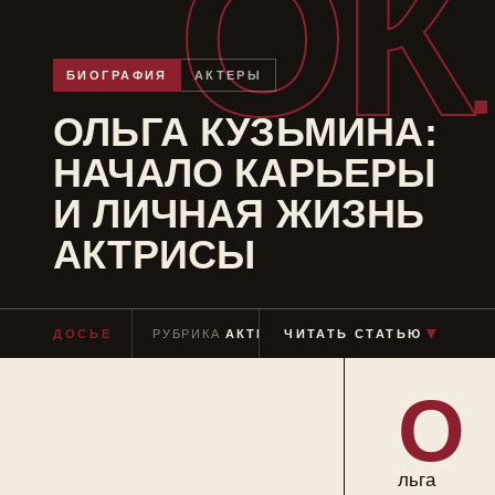
ОК
БИОГРАФИЯ
АКТЕРЫ
ОЛЬГА КУЗЬМИНА:
НАЧАЛО КАРЬЕРЫ
И ЛИЧНАЯ ЖИЗНЬ
АКТРИСЫ
▼
ДОСЬЕ
РУБРИКА
АКТЕРЫ
ЧИТАТЬ СТАТЬЮ
ЧТЕНИЕ
≈ 6 МИН
О
льга