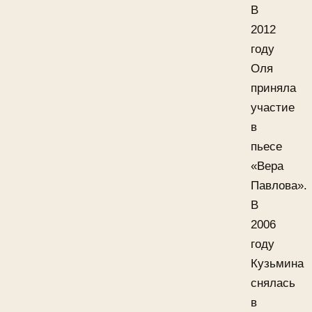
В
2012
году
Оля
приняла
участие
в
пьесе
«Вера
Павлова».
В
2006
году
Кузьмина
снялась
в