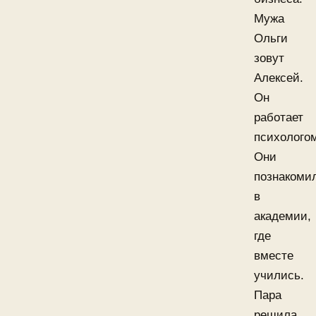
Мужа
Ольги
зовут
Алексей.
Он
работает
психолого
Они
познакоми
в
академии,
где
вместе
учились.
Пара
решила