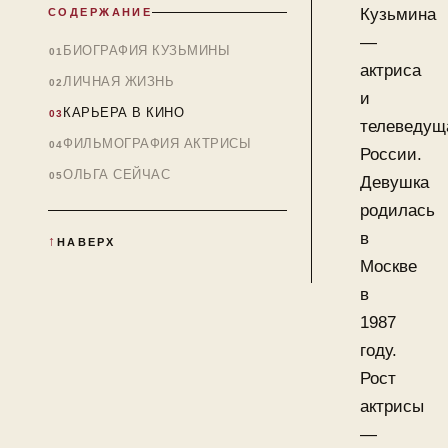
Кузьмина
СОДЕРЖАНИЕ
—
БИОГРАФИЯ КУЗЬМИНЫ
актриса
ЛИЧНАЯ ЖИЗНЬ
и
КАРЬЕРА В КИНО
телеведущ
ФИЛЬМОГРАФИЯ АКТРИСЫ
России.
ОЛЬГА СЕЙЧАС
Девушка
родилась
в
НАВЕРХ
Москве
в
1987
году.
Рост
актрисы
—