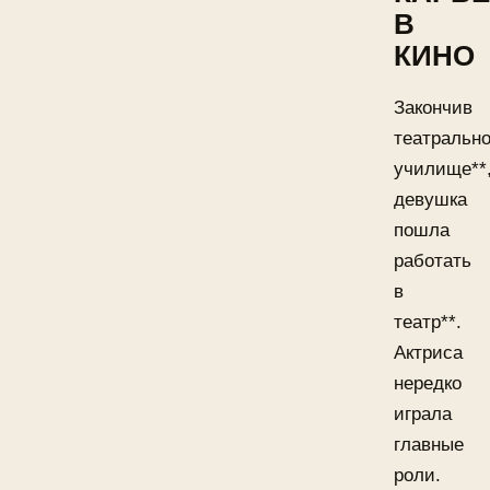
В
КИНО
Закончив
театральн
училище**
девушка
пошла
работать
в
театр**.
Актриса
нередко
играла
главные
роли.