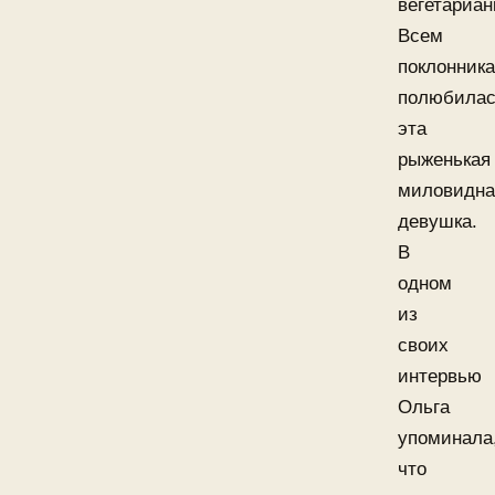
вегетариан
Всем
поклонник
полюбила
эта
рыженькая
миловидна
девушка.
В
одном
из
своих
интервью
Ольга
упоминала
что