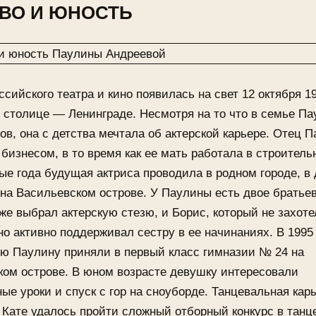
ВО И ЮНОСТЬ
ссийского театра и кино появилась на свет 12 октября 19
 столице — Ленинграде. Несмотря на то что в семье Па
ов, она с детства мечтала об актерской карьере. Отец 
бизнесом, в то время как ее мать работала в строитель
е года будущая актриса проводила в родном городе, в
на Васильевском острове. У Паулины есть двое братьев
же выбрал актерскую стезю, и Борис, который не захоте
но активно поддерживал сестру в ее начинаниях. В 1995
ю Паулину приняли в первый класс гимназии № 24 на
ком острове. В юном возрасте девушку интересовали
ые уроки и спуск с гор на сноуборде. Танцевальная кар
Кате удалось пройти сложный отборный конкурс в танц