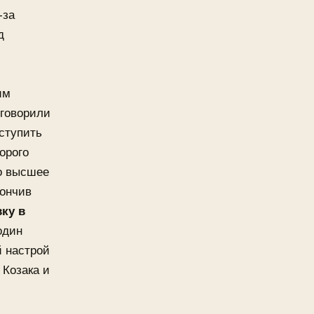
-за
д
им
 говорили
оступить
орого
о высшее
кончив
ку в
один
й настрой
 Козака и