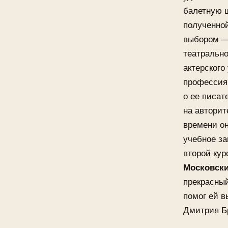
балетную ш
полученной
выбором —
театрально
актерского
профессиям
о ее писат
на авторит
времени он
учебное за
второй кур
Московски
прекрасный
помог ей в
Дмитрия Б