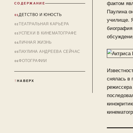
фактом явл
СОДЕРЖАНИЕ
Паулина он
ДЕТСТВО И ЮНОСТЬ
училище. Я
ТЕАТРАЛЬНАЯ КАРЬЕРА
биография
УСПЕХИ В КИНЕМАТОГРАФЕ
обсуждени
ЛИЧНАЯ ЖИЗНЬ
ПАУЛИНА АНДРЕЕВА СЕЙЧАС
ФОТОГРАФИИ
Известност
снялась в
НАВЕРХ
режиссера 
последова
кинокрити
кинематог