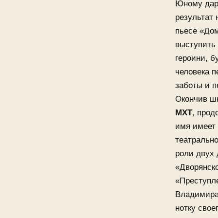
Юному даро
результат 
пьесе «До
выступить 
героини, б
человека п
заботы и 
Окончив шк
МХТ
, прод
имя имеет 
театрально
роли двух
«Дворянско
«Преступле
Владимира 
нотку свое