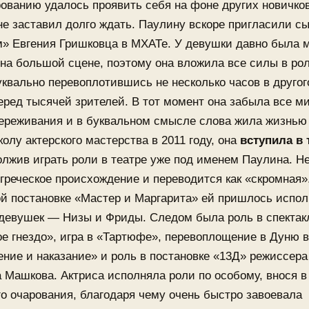
ванию удалось проявить себя на фоне других новичков
не заставил долго ждать. Паулину вскоре пригласили сы
м» Евгения Гришковца в МХАТе. У девушки давно была 
на большой сцене, поэтому она вложила все силы в ро
уквально перевоплотившись не несколько часов в другог
еред тысячей зрителей. В тот момент она забыла все м
переживания и в буквальном смысле слова жила жизнью
олу актерского мастерства в 2011 году, она
вступила в 
олжив играть роли в театре уже под именем Паулина. Н
греческое происхождение и переводится как «скромная»
й постановке «Мастер и Маргарита» ей пришлось испол
 девушек — Низы и Фриды. Следом была роль в спектак
е гнездо», игра в «Тартюфе», перевоплощение в Дуню в
ние и наказание» и роль в постановке «13Д» режиссера
Машкова. Актриса исполняла роли по особому, внося в
го очарования, благодаря чему очень быстро завоевала