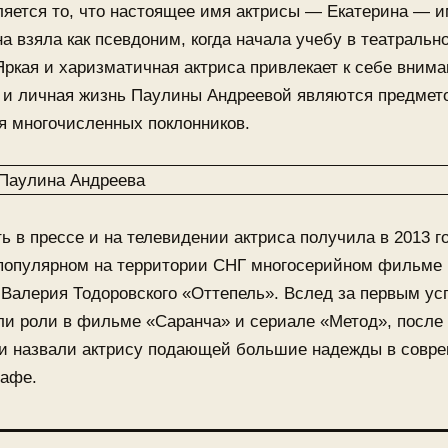
яется то, что настоящее имя актрисы — Екатерина — 
а взяла как псевдоним, когда начала учебу в театральн
ркая и харизматичная актриса привлекает к себе вним
 и личная жизнь Паулины Андреевой являются предмет
я многочисленных поклонников.
ь в прессе и на телевидении актриса получила в 2013 го
 популярном на территории СНГ многосерийном фильме
Валерия Тодоровского «Оттепель». Вслед за первым ус
ли роли в фильме «Саранча» и сериале «Метод», после
ки назвали актрису подающей большие надежды в совр
рафе.