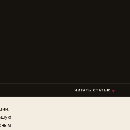
▼
ЧИТАТЬ СТАТЬЮ
ции.
льшую
есным