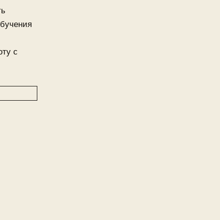
ть
обучения
оту с