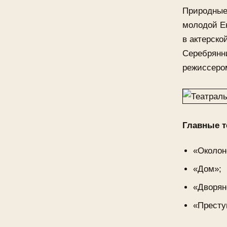
Природные
молодой Е
в актерско
Серебрянни
режиссеро
Главные т
«Околон
«Дом»;
«Дворян
«Престу