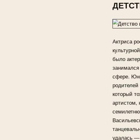
ДЕТСТ
Актриса ро
культурной
было актер
занимался 
сфере. Юны
родителей 
который то
артистом, 
семилетню
Васильевс
танцевальн
удалась — 