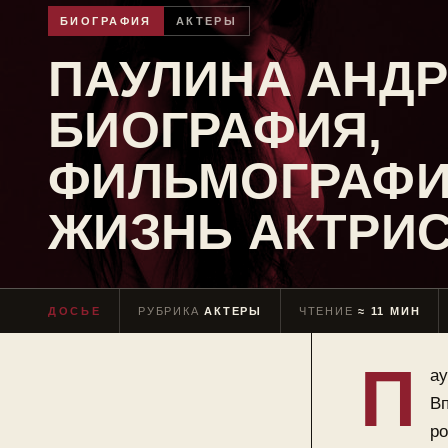
БИОГРАФИЯ
АКТЕРЫ
ПАУЛИНА АНДР
БИОГРАФИЯ,
ФИЛЬМОГРАФИ
ЖИЗНЬ АКТРИ
ДОСЬЕ
РУБРИКА
АКТЕРЫ
ЧТЕНИЕ
≈ 11 МИН
П
ау
Вп
ро