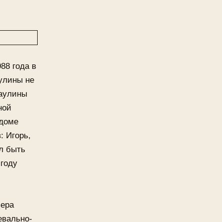
88 года в
улины не
Паулины
ной
 доме
: Игорь,
л быть
 году
ьера
евально-