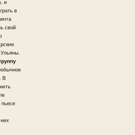
, и
грать в
мечта
ль свой
о
ирские
 Ульяны.
труппу
еобычное
. В
нить
ле
 пьесе
 них