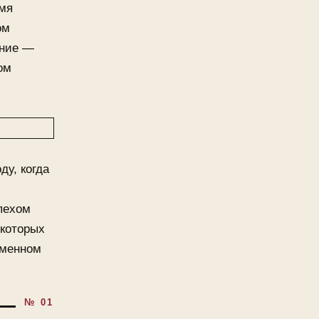
имя
ом
ание —
ом
ду, когда
пехом
 которых
еменном