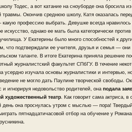
колу Тодес, а вот катание на сноуборде она бросила из
 травмы. Окончив среднюю школу, Катя оказалась пере
 какую профессию выбрать. Девушке всегда нравилось
е искусство, однако ее мать была категорически против
 училища. У Екатерины было много способностей к друг
, что подтверждали ее учителя, друзья и семья — они
ельском таланте. В итоге Екатерина приняла решение п
етный журналистский факультет СПбГУ. В течение некот
а усердно изучала основы журналистики и интервью, н
ведение не могло дать Паулине творческой свободы. О
с и игнорируя недовольство родителей, она
подала заяв
й художественный театр
. Как говорит сама актриса, в 
 день она проснулась утром с мыслью — пора! Тверды
ыиграть пятнадцатичасовой отбор на обучение у Романа
русникина.