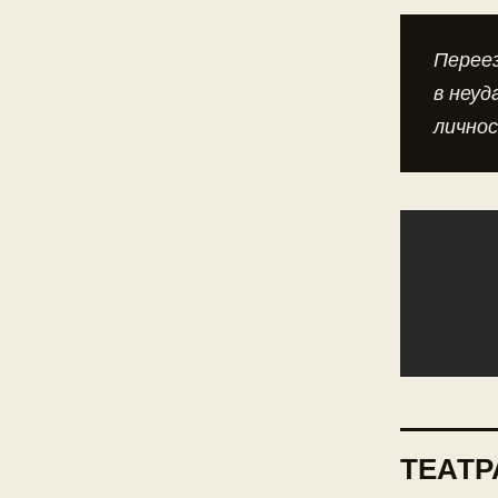
Переез
в неуд
лично
ТЕАТР