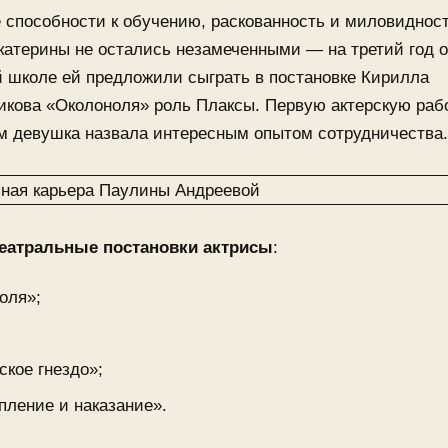
 способности к обучению, раскованность и миловиднос
катерины не остались незамеченными — на третий год 
й школе ей предложили сыграть в постановке Кирилла
кова «Околоноля» роль Плаксы. Первую актерскую раб
м девушка назвала интересным опытом сотрудничества.
еатральные постановки актрисы
:
оля»;
ское гнездо»;
пление и наказание».