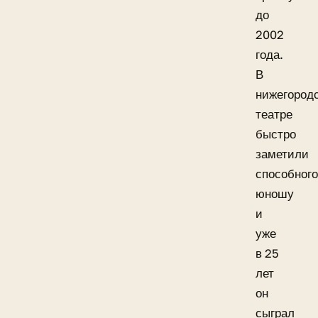
до
2002
года.
В
нижегород
театре
быстро
заметили
способного
юношу
и
уже
в 25
лет
он
сыграл