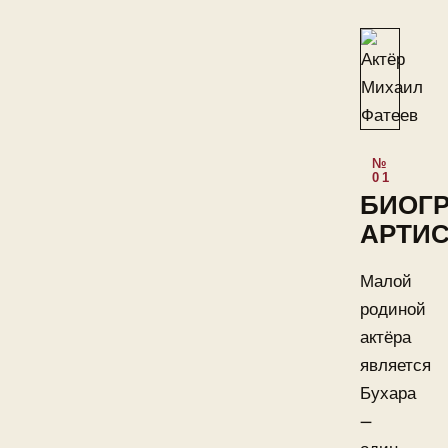
БИОГ
АРТИС
Малой
родиной
актёра
является
Бухара
—