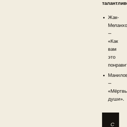
талантлив
Жак-
Меланхо
—
«Как
вам
это
понрави
Манило
—
«Мёртв
души».
С