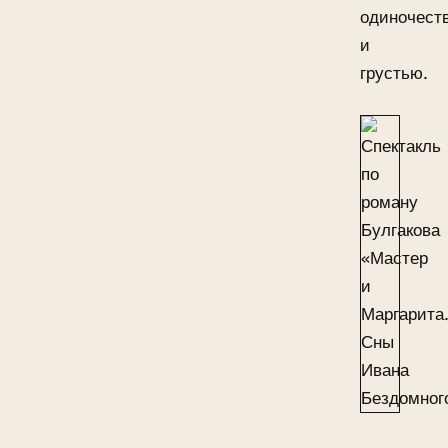
одиночест
и
грустью.