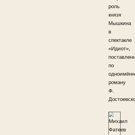
роль
князя
Мышкина
в
спектакле
«Идиот»,
поставлен
по
одноимённ
роману
Ф.
Достоевско