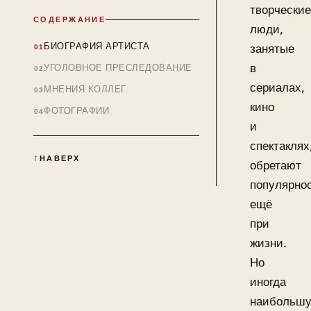
творческие
СОДЕРЖАНИЕ
люди,
БИОГРАФИЯ АРТИСТА
занятые
в
УГОЛОВНОЕ ПРЕСЛЕДОВАНИЕ
сериалах,
МНЕНИЯ КОЛЛЕГ
кино
ФОТОГРАФИИ
и
спектаклях
НАВЕРХ
обретают
популярно
ещё
при
жизни.
Но
иногда
наибольш