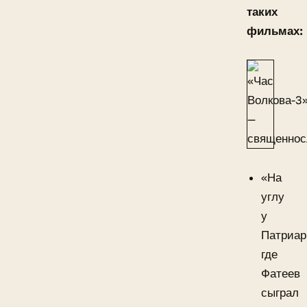
таких
фильмах:
«На
углу
у
Патриар
где
Фатеев
сыграл