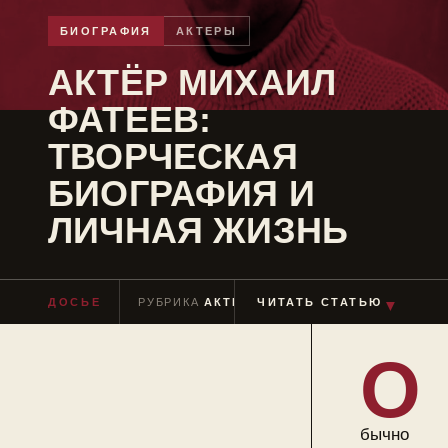
БИОГРАФИЯ
АКТЕРЫ
АКТЁР МИХАИЛ
ФАТЕЕВ:
ТВОРЧЕСКАЯ
БИОГРАФИЯ И
ЛИЧНАЯ ЖИЗНЬ
ДОСЬЕ
РУБРИКА
АКТЕРЫ
ЧИТАТЬ СТАТЬЮ
ЧТЕНИЕ
≈ 10 МИН
▼
О
бычно