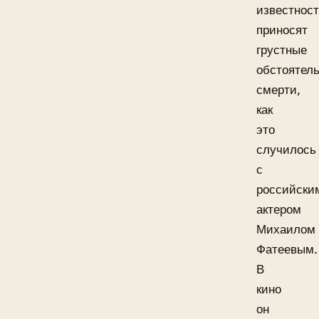
известнос
приносят
грустные
обстоятел
смерти,
как
это
случилось
с
российски
актером
Михаилом
Фатеевым.
В
кино
он