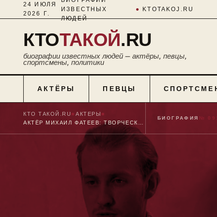
24 ИЮЛЯ
ИЗВЕСТНЫХ
●
KTOTAKOJ.RU
2026 Г.
ЛЮДЕЙ
КТО
ТАКОЙ
.RU
биографии известных людей — актёры, певцы,
спортсмены, политики
АКТЁРЫ
ПЕВЦЫ
СПОРТСМЕ
КТО ТАКОЙ.RU
■
АКТЕРЫ
■
БИОГРАФИЯ
№ 09
АКТЁР МИХАИЛ ФАТЕЕВ: ТВОРЧЕСКАЯ БИОГРАФИЯ И ЛИЧНАЯ ЖИЗНЬ