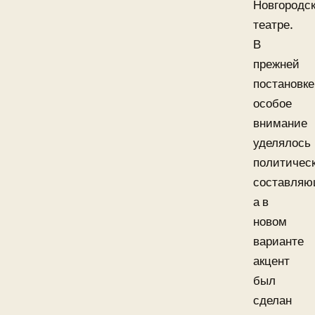
Новгородс
театре.
В
прежней
постановке
особое
внимание
уделялось
политичес
составляю
а в
новом
варианте
акцент
был
сделан