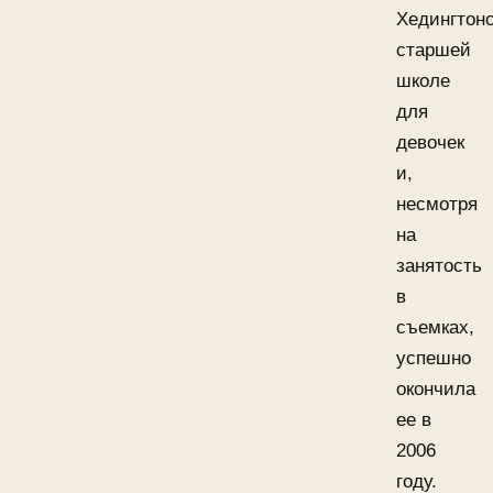
Хедингтон
старшей
школе
для
девочек
и,
несмотря
на
занятость
в
съемках,
успешно
окончила
ее в
2006
году.