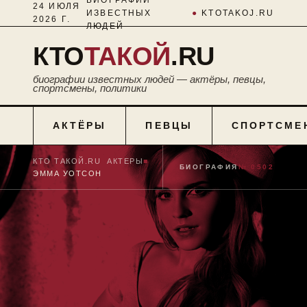
24 ИЮЛЯ
ИЗВЕСТНЫХ
●
KTOTAKOJ.RU
2026 Г.
ЛЮДЕЙ
КТО
ТАКОЙ
.RU
биографии известных людей — актёры, певцы,
спортсмены, политики
АКТЁРЫ
ПЕВЦЫ
СПОРТСМЕ
КТО ТАКОЙ.RU
■
АКТЕРЫ
■
БИОГРАФИЯ
№ 0502
ЭММА УОТСОН