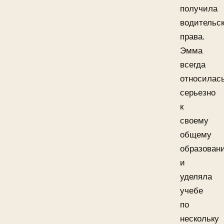
получила
водительс
права.
Эмма
всегда
относилас
серьезно
к
своему
общему
образован
и
уделяла
учебе
по
нескольку