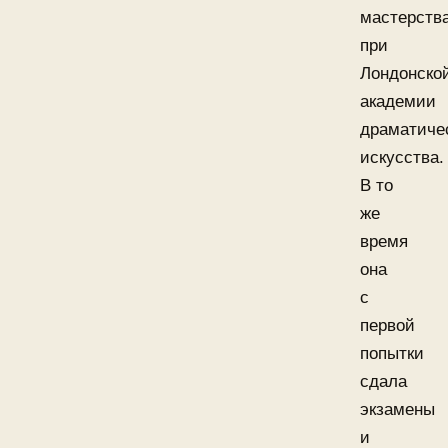
мастерств
при
Лондонско
академии
драматиче
искусства.
В то
же
время
она
с
первой
попытки
сдала
экзамены
и