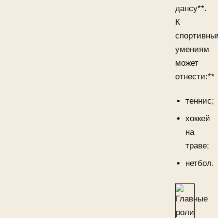
дансу**.
К
спортивны
умениям
может
отнести:**
теннис;
хоккей
на
траве;
нетбол.