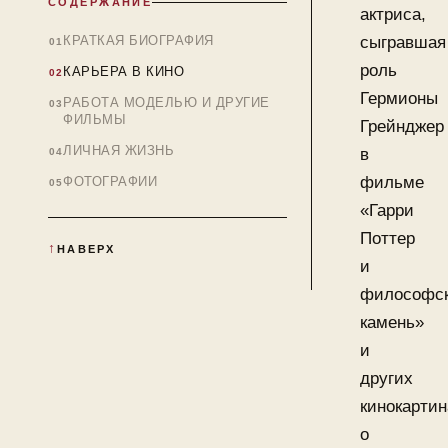
СОДЕРЖАНИЕ
актриса,
КРАТКАЯ БИОГРАФИЯ
сыгравшая
роль
КАРЬЕРА В КИНО
Гермионы
РАБОТА МОДЕЛЬЮ И ДРУГИЕ
ФИЛЬМЫ
Грейнджер
ЛИЧНАЯ ЖИЗНЬ
в
фильме
ФОТОГРАФИИ
«Гарри
Поттер
НАВЕРХ
и
философс
камень»
и
других
кинокартин
о