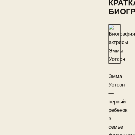
КРАТК
БИОГ
Эмма
Уотсон
—
первый
ребенок
в
семье