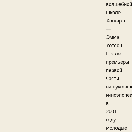
волшебно
школе
Хогвартс
—
Эмма
Уотсон.
После
премьеры
первой
части
нашумевш
киноэпопе
в
2001
году
молодые