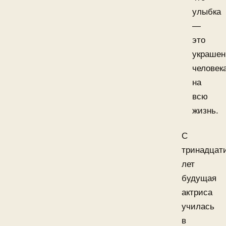
улыбка
—
это
украшен
человек
на
всю
жизнь.
С
тринадцат
лет
будущая
актриса
училась
в