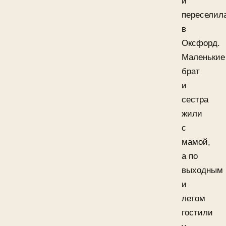
и
переселил
в
Оксфорд.
Маленькие
брат
и
сестра
жили
с
мамой,
а по
выходным
и
летом
гостили