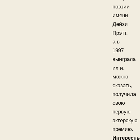
поэзии
имени
Дейзи
Прэтт,
а в
1997
выиграла
их и,
можно
сказать,
получила
свою
первую
актерскую
премию.
Интересн