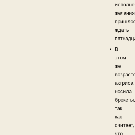
исполне
желания
пришло
ждать
пятнадц
В
этом
же
возраст
актриса
носила
брекеты
так
как
считает,
что