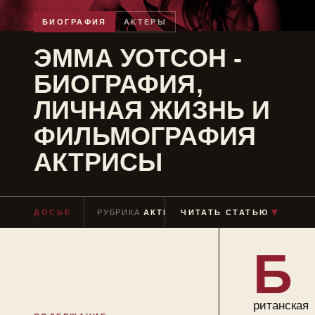
БИОГРАФИЯ
АКТЕРЫ
ЭММА УОТСОН -
БИОГРАФИЯ,
ЛИЧНАЯ ЖИЗНЬ И
ФИЛЬМОГРАФИЯ
АКТРИСЫ
▼
ДОСЬЕ
РУБРИКА
АКТЕРЫ
ЧИТАТЬ СТАТЬЮ
ЧТЕНИЕ
≈ 13 МИН
Б
ританская