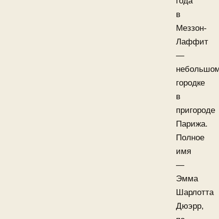
года
в
Меззон-
Лаффит
—
небольшо
городке
в
пригороде
Парижа.
Полное
имя
—
Эмма
Шарлотта
Дюэрр,