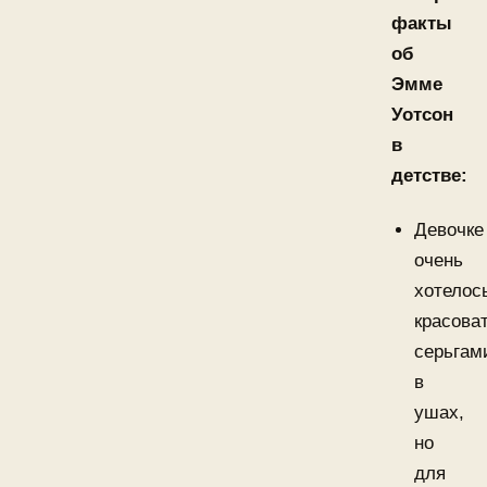
факты
об
Эмме
Уотсон
в
детстве:
Девочке
очень
хотелос
красова
серьгам
в
ушах,
но
для