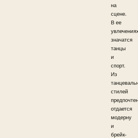
на
сцене.
В ее
увлечения
значатся
танцы
и
спорт.
Из
танцеваль
стилей
предпочте
отдается
модерну
и
брейк-