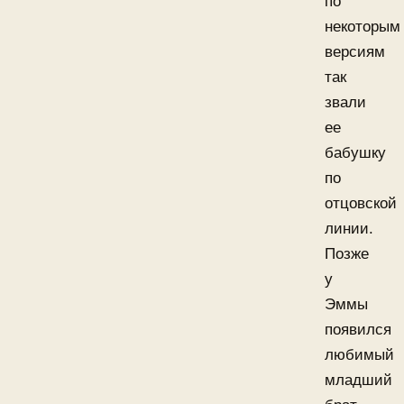
по
некоторым
версиям
так
звали
ее
бабушку
по
отцовской
линии.
Позже
у
Эммы
появился
любимый
младший