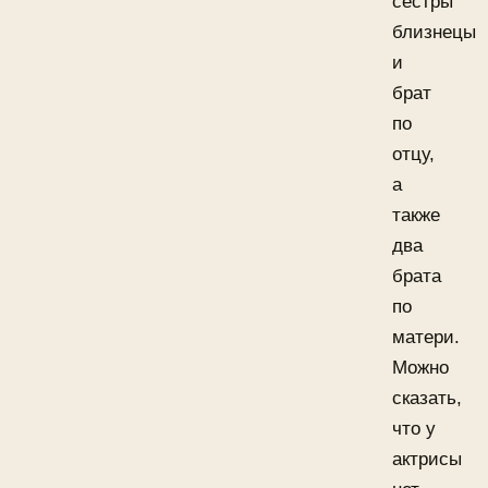
сестры
близнецы
и
брат
по
отцу,
а
также
два
брата
по
матери.
Можно
сказать,
что у
актрисы