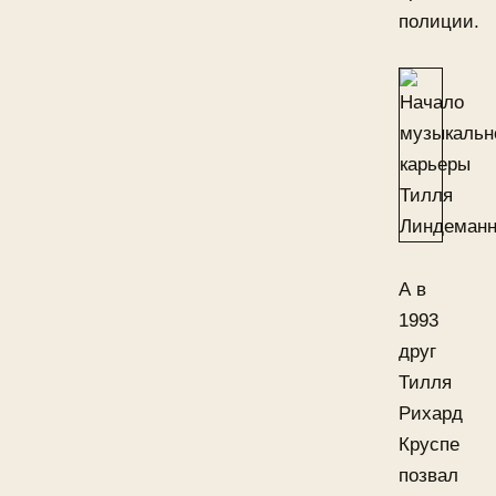
полиции.
А в
1993
друг
Тилля
Рихард
Круспе
позвал