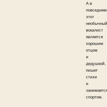
А в
повседнев
этот
необычны
вокалист
является
хорошим
отцом
и
дедушкой,
пишет
стихи
и
занимаетс
спортом.