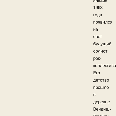
января
1963
года
появился
на
свет
будущий
солист
рок-
коллектива
Его
детство
прошло
в
деревне
Вендиш-