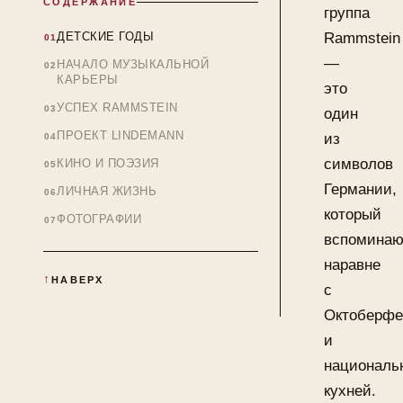
СОДЕРЖАНИЕ
группа
ДЕТСКИЕ ГОДЫ
Rammstein
—
НАЧАЛО МУЗЫКАЛЬНОЙ
КАРЬЕРЫ
это
УСПЕХ RAMMSTEIN
один
ПРОЕКТ LINDEMANN
из
символов
КИНО И ПОЭЗИЯ
Германии,
ЛИЧНАЯ ЖИЗНЬ
который
ФОТОГРАФИИ
вспоминаю
наравне
НАВЕРХ
с
Октоберфе
и
националь
кухней.