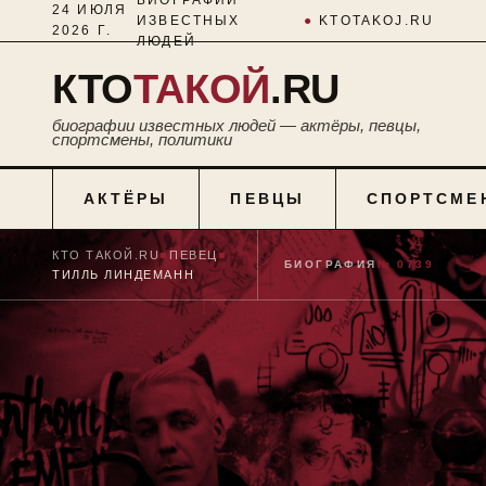
24 ИЮЛЯ
ИЗВЕСТНЫХ
●
KTOTAKOJ.RU
2026 Г.
ЛЮДЕЙ
КТО
ТАКОЙ
.RU
биографии известных людей — актёры, певцы,
спортсмены, политики
АКТЁРЫ
ПЕВЦЫ
СПОРТСМЕ
КТО ТАКОЙ.RU
■
ПЕВЕЦ
■
БИОГРАФИЯ
№ 0739
ТИЛЛЬ ЛИНДЕМАНН