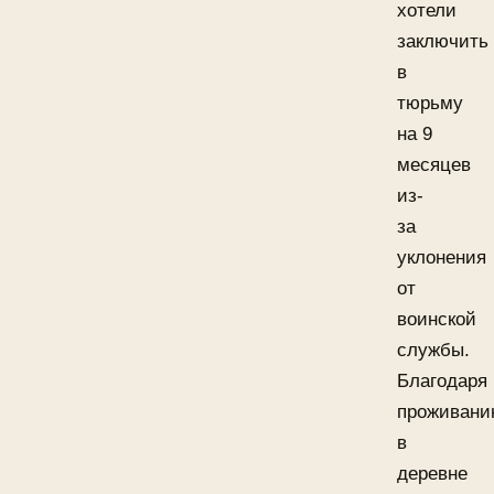
хотели
заключить
в
тюрьму
на 9
месяцев
из-
за
уклонения
от
воинской
службы.
Благодаря
проживан
в
деревне