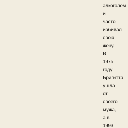
алкоголем
и
часто
избивал
свою
жену.
В
1975
году
Бригитта
ушла
от
своего
мужа,
а в
1993