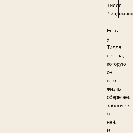
Есть
у
Тилля
сестра,
которую
он
всю
жизнь
оберегает,
заботится
о
ней.
В