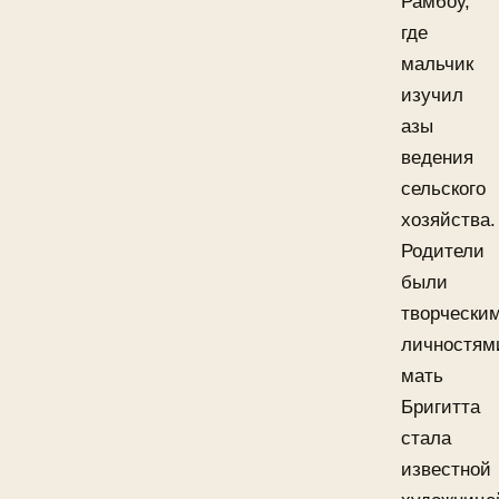
Рамбоу,
где
мальчик
изучил
азы
ведения
сельского
хозяйства.
Родители
были
творчески
личностям
мать
Бригитта
стала
известной