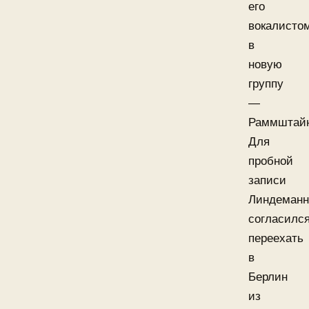
его
вокалисто
в
новую
группу
—
Раммштай
Для
пробной
записи
Линдеманн
согласилс
переехать
в
Берлин
из