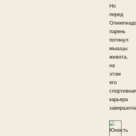
Но
перед
Олимпиад
парень
потянул
мышцы
живота,
на
этом
его
спортивна
карьера
завершила