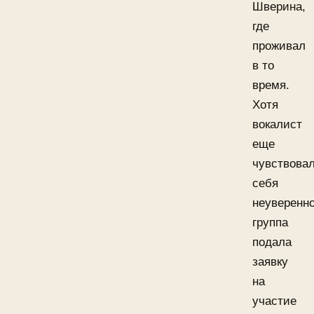
Шверина,
где
проживал
в то
время.
Хотя
вокалист
еще
чувствова
себя
неуверенно
группа
подала
заявку
на
участие