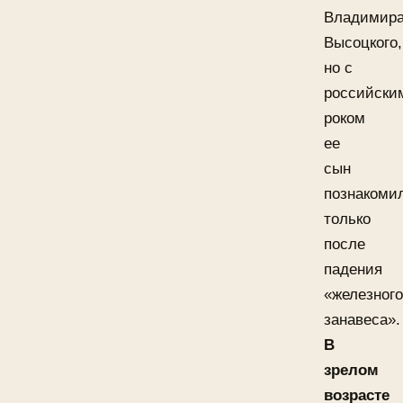
Владимир
Высоцкого,
но с
российски
роком
ее
сын
познакоми
только
после
падения
«железного
занавеса».
В
зрелом
возрасте