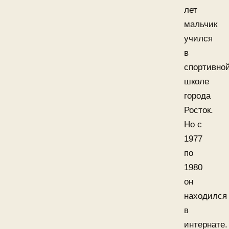
лет
мальчик
учился
в
спортивно
школе
города
Росток.
Но с
1977
по
1980
он
находился
в
интернате.