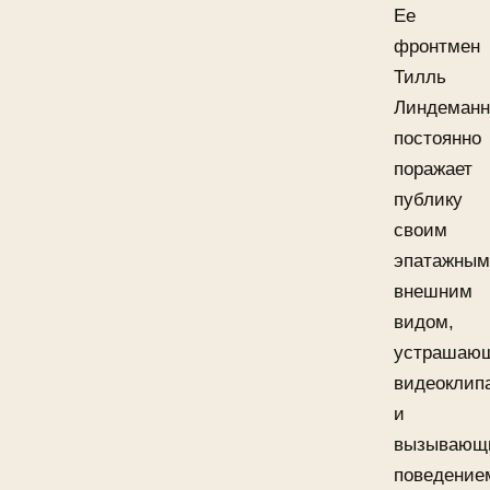
Ее
фронтмен
Тилль
Линдеманн
постоянно
поражает
публику
своим
эпатажным
внешним
видом,
устрашаю
видеоклип
и
вызывающ
поведение