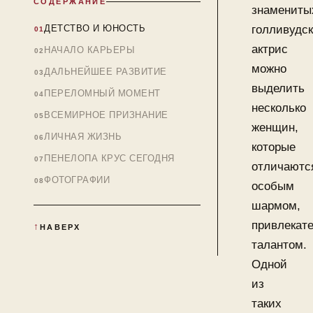
СОДЕРЖАНИЕ
знамениты
ДЕТСТВО И ЮНОСТЬ
голливудс
актрис
НАЧАЛО КАРЬЕРЫ
можно
ДАЛЬНЕЙШЕЕ РАЗВИТИЕ
выделить
ПЕРЕЛОМНЫЙ МОМЕНТ
несколько
ВСЕМИРНОЕ ПРИЗНАНИЕ
женщин,
ЛИЧНАЯ ЖИЗНЬ
которые
ПЕНЕЛОПА КРУС СЕГОДНЯ
отличаютс
ФОТОГРАФИИ
особым
шармом,
привлекат
НАВЕРХ
талантом.
Одной
из
таких