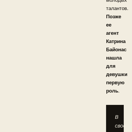
молодых
талантов.
Позже
ее
агент
Катрина
Байонас
нашла
для
девушки
первую
роль
.
В
своём