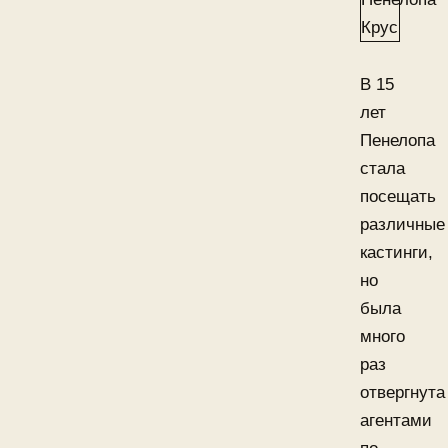
В 15
лет
Пенелопа
стала
посещать
различные
кастинги,
но
была
много
раз
отвергнута
агентами