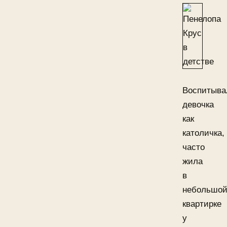
Воспитыва
девочка
как
католичка,
часто
жила
в
небольшо
квартирке
у