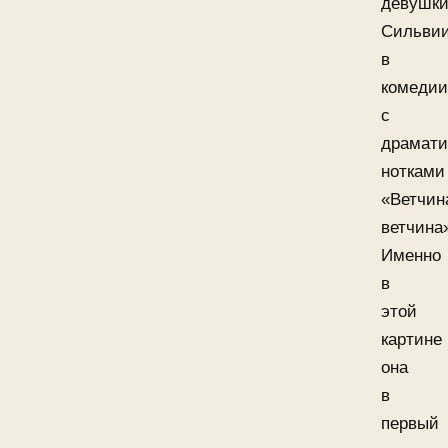
девушк
Сильви
в
комеди
с
драмати
нотками
«Ветчин
ветчина
Именно
в
этой
картине
она
в
первый