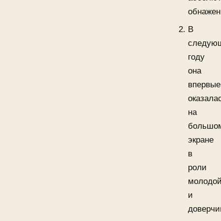
обнажен
В
следую
году
она
впервые
оказала
на
большо
экране
в
роли
молодо
и
доверчи