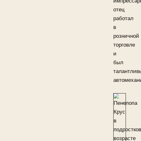
импрессар
отец
работал
в
розничной
торговле
и
был
талантлив
автомехан