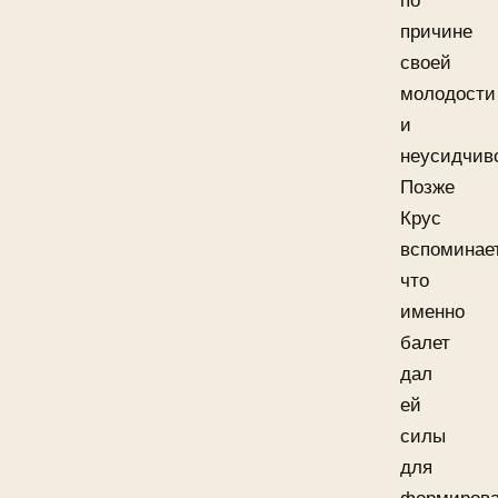
по
причине
своей
молодости
и
неусидчив
Позже
Крус
вспоминает
что
именно
балет
дал
ей
силы
для