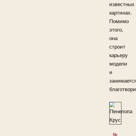
известных
картинах.
Помимо
этого,
она
строит
карьеру
модели
и
занимаетс
благотвор