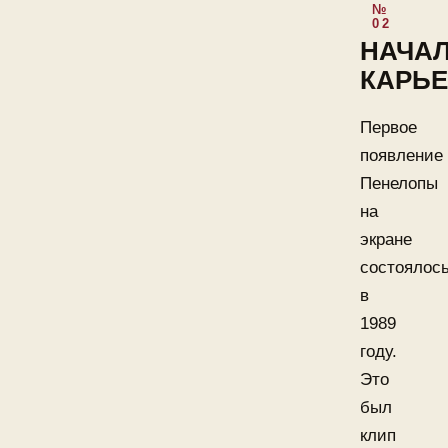
НАЧА
КАРЬ
Первое
появление
Пенелопы
на
экране
состоялос
в
1989
году.
Это
был
клип