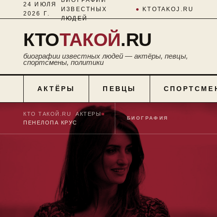
24 ИЮЛЯ
ИЗВЕСТНЫХ
●
KTOTAKOJ.RU
2026 Г.
ЛЮДЕЙ
КТО
ТАКОЙ
.RU
биографии известных людей — актёры, певцы,
спортсмены, политики
АКТЁРЫ
ПЕВЦЫ
СПОРТСМЕ
КТО ТАКОЙ.RU
■
АКТЕРЫ
■
БИОГРАФИЯ
№ 0506
ПЕНЕЛОПА КРУС