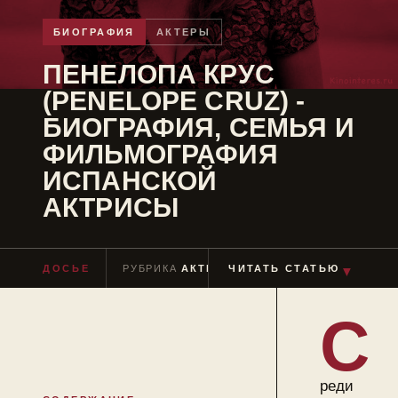
БИОГРАФИЯ
АКТЕРЫ
ПЕНЕЛОПА КРУС
(PENELOPE CRUZ) -
БИОГРАФИЯ, СЕМЬЯ И
ФИЛЬМОГРАФИЯ
ИСПАНСКОЙ
АКТРИСЫ
▼
ДОСЬЕ
РУБРИКА
АКТЕРЫ
ЧИТАТЬ СТАТЬЮ
ЧТЕНИЕ
≈ 12 МИН
С
реди