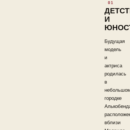
ДЕТС
И
ЮНОС
Будущая
модель
и
актриса
родилась
в
небольшо
городке
Алькобенд
расположе
вблизи