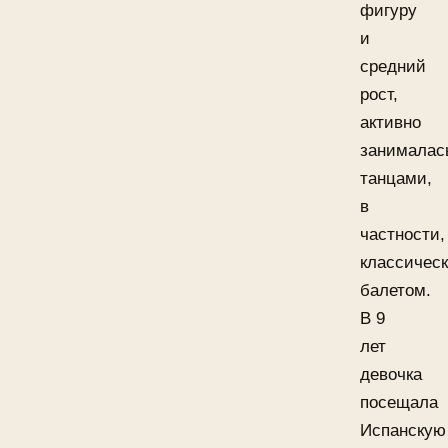
фигуру
и
средний
рост,
активно
занималас
танцами,
в
частности,
классичес
балетом.
В 9
лет
девочка
посещала
Испанскую