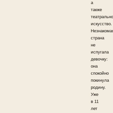
а
также
театральн
искусство.
Незнакома
страна
не
испугала
девочку:
она
спокойно
покинула
родину.
Уже
в 11
лет