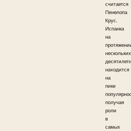
считается
Пенелопа
Крус.
Испанка
на
протяжени
нескольких
десятилет
находится
на
пике
популярнос
получая
роли
в
самых