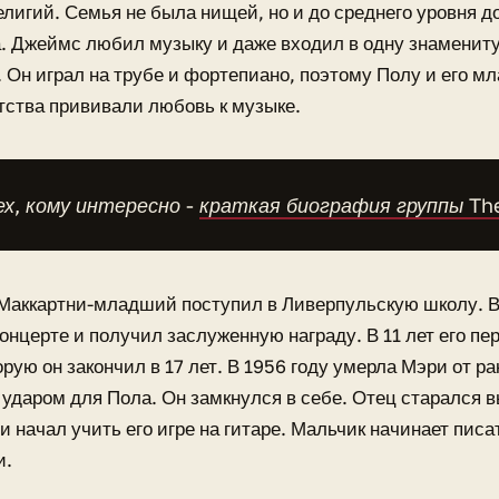
елигий. Семья не была нищей, но и до среднего уровня д
. Джеймс любил музыку и даже входил в одну знаменит
 Он играл на трубе и фортепиано, поэтому Полу и его м
тства прививали любовь к музыке.
х, кому интересно -
краткая биография группы The
 Маккартни-младший поступил в Ливерпульскую школу. В 
концерте и получил заслуженную награду. В 11 лет его п
орую он закончил в 17 лет. В 1956 году умерла Мэри от ра
ударом для Пола. Он замкнулся в себе. Отец старался в
и начал учить его игре на гитаре. Мальчик начинает писа
и.