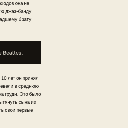
оходов она не
ую джаз-банду
ладшему брату
 Beatles
.
10 лет он принял
еревели в среднюю
ка груди. Это было
ытянуть сына из
ть свои первые