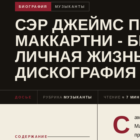
БИОГРАФИЯ
МУЗЫКАНТЫ
СЭР ДЖЕЙМС 
МАККАРТНИ - 
ЛИЧНАЯ ЖИЗНЬ
ДИСКОГРАФИЯ
ДОСЬЕ
РУБРИКА
МУЗЫКАНТЫ
ЧТЕНИЕ
≈ 7 МИН
С
ам
Ма
пр
СОДЕРЖАНИЕ