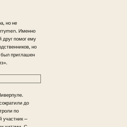
а, но не
arrymen. Именно
й друг помог ему
одственников, но
 был приглашен
лз».
Ливерпуле.
 сократили до
троли по
й участник —
ли хитами. С