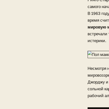
самого нач
В 1963 год
время счи
мировую 
встречали 
истерики.
Несмотря н
мировоззре
Джорджу и 
сольной ка
рабочий ал