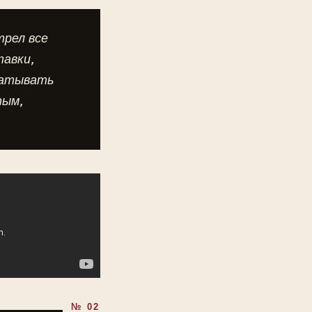
трел все
авки,
батывать
тым,