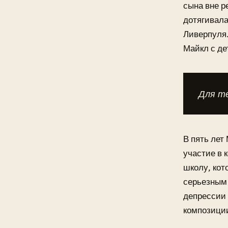
сына вне р
дотягивала
Ливерпуля.
Майкл с де
Для те
В пять лет
участие в 
школу, кот
серьезным 
депрессии 
композици