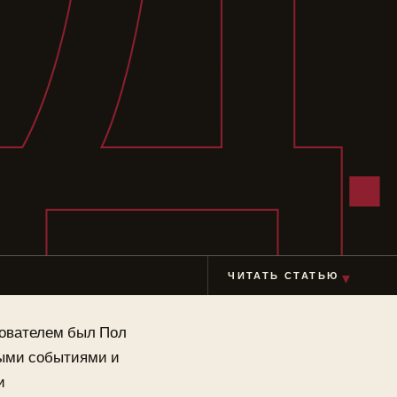
Д
ЧИТАТЬ СТАТЬЮ
▼
нователем был Пол
ными событиями и
и