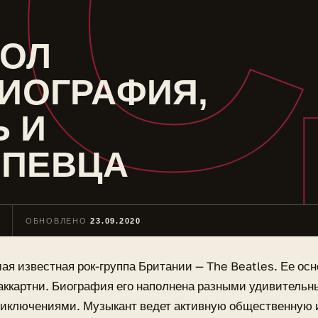
С
ПОЛ
БИОГРАФИЯ,
 И
 ПЕВЦА
ОБНОВЛЕНО
23.09.2020
ая известная рок-группа Британии — The Beatles. Ее ос
ккартни. Биография его наполнена разными удивитель
иключениями. Музыкант ведет активную общественную 