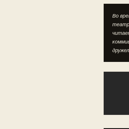
Во вр
театр
читае
комми
друже