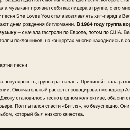
ала музыкант проявил себя как лидера в группе, с его м
у песня She Loves You стала возглавлять хит-парад в Ве
тают днем рождения битломании.
В 1964 году группа во
музыку
— сначала гастроли по Европе, потом по США. Ве
толпы поклонников, на концертах многие находились в с
а популярность, группа распалась. Причиной стала разн
нии. Окончательный раскол спровоцировал менеджер Ал
Джону становилось тесно в одном коллективе, оба они с
рьере. Пол пытался спасти «Битлз», но безуспешно. Они
ьбом, который был низкого качества.