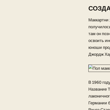
СОЗД
Маккартни 
получилось
там он поз
освоить ин
юноши про
Джордж Хар
В 1960 год
Название T
лаконичног
Германии б
Ринго Стар