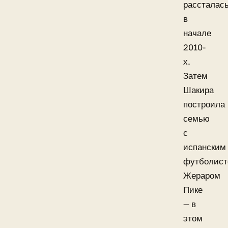
рассталас
в
начале
2010-
х.
Затем
Шакира
построила
семью
с
испанским
футболис
Жераром
Пике
— в
этом