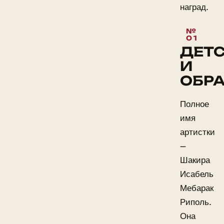
наград.
ДЕТ
И
ОБР
Полное
имя
артистки
—
Шакира
Исабель
Мебарак
Риполь.
Она