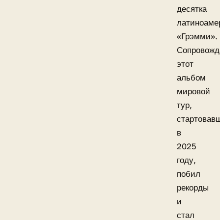
десятка
латиноаме
«Грэмми».
Сопровож
этот
альбом
мировой
тур,
стартовав
в
2025
году,
побил
рекорды
и
стал