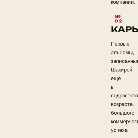
компании.
КАРЬ
Первые
альбомы,
записанны
Шакирой
ещё
в
подростко
возрасте,
большого
коммерчес
успеха