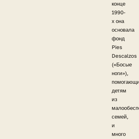
конце
1990-
х она
основала
фонд
Pies
Descalzos
(«Босые
ноги»),
помогающ
детям
из
малообесп
семей,
и
много