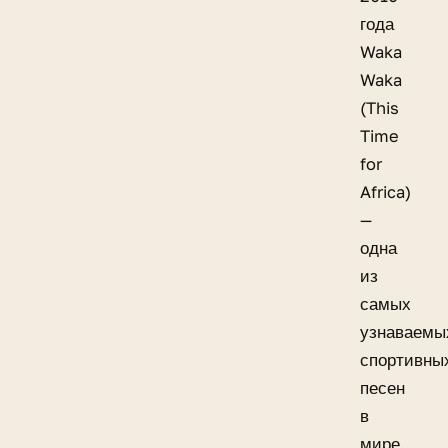
года
Waka
Waka
(This
Time
for
Africa)
—
одна
из
самых
узнаваемы
спортивны
песен
в
мире.