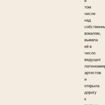
в
том
числе
над
собственн
вокалом,
вывела
её в
число
ведущих
латиноаме
артистов
и
открыла
дорогу
к