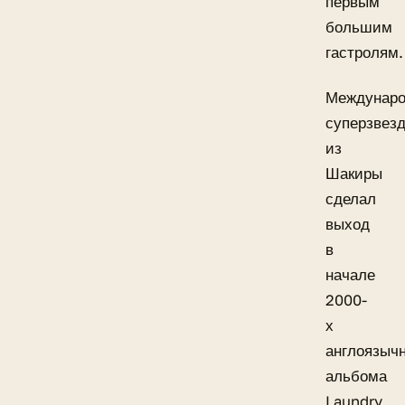
первым
большим
гастролям.
Междунар
суперзвез
из
Шакиры
сделал
выход
в
начале
2000-
х
англоязычн
альбома
Laundry