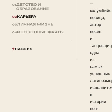
—
ДЕТСТВО И
ОБРАЗОВАНИЕ
колумбийс
КАРЬЕРА
певица,
автор
ЛИЧНАЯ ЖИЗНЬ
песен
ИНТЕРЕСНЫЕ ФАКТЫ
и
танцовщиц
НАВЕРХ
одна
из
самых
успешных
латиноаме
исполните
в
истории
поп-