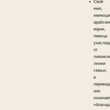
Своё
имя,
имеюще
арабски
корни,
певица
унаслед
от
ливанск
линии
семьи;
в
перевод
оно
означае
«благод