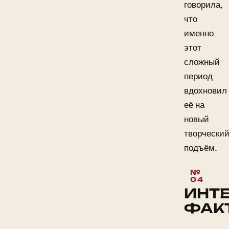
говорила,
что
именно
этот
сложный
период
вдохновил
её на
новый
творчески
подъём.
ИНТ
ФАК