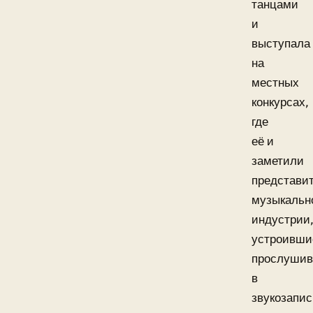
танцами
и
выступала
на
местных
конкурсах,
где
её и
заметили
представи
музыкальн
индустрии
устроивши
прослушив
в
звукозапи