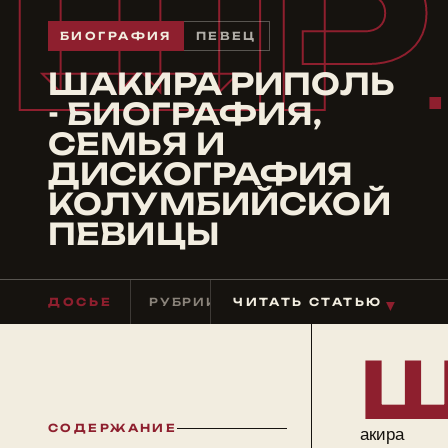
ШР
БИОГРАФИЯ
ПЕВЕЦ
ШАКИРА РИПОЛЬ
- БИОГРАФИЯ,
СЕМЬЯ И
ДИСКОГРАФИЯ
КОЛУМБИЙСКОЙ
ПЕВИЦЫ
ДОСЬЕ
РУБРИКА
ЧИТАТЬ СТАТЬЮ
ПЕВЕЦ
ЧТЕНИЕ
≈ 3 
▼
СОДЕРЖАНИЕ
акира