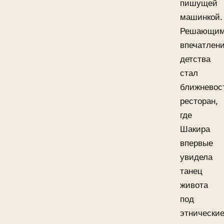
пишущей
машинкой.
Решающи
впечатлен
детства
стал
ближневос
ресторан,
где
Шакира
впервые
увидела
танец
живота
под
этнически