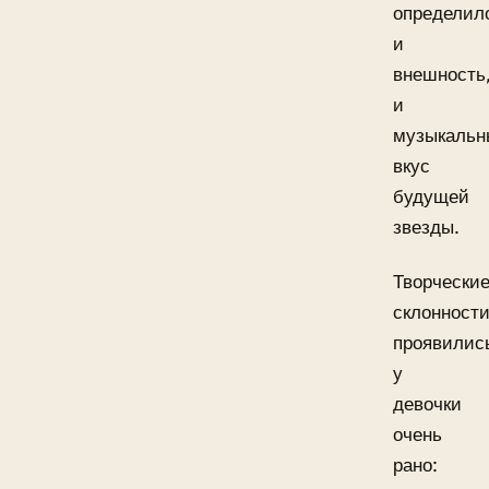
определил
и
внешность
и
музыкальн
вкус
будущей
звезды.
Творчески
склонност
проявилис
у
девочки
очень
рано: