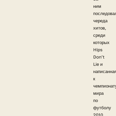
ним
последова
череда
хитов,
среди
которых
Hips
Don’t
Lie и
написанна
к
чемпионат
мира
по
футболу
2010