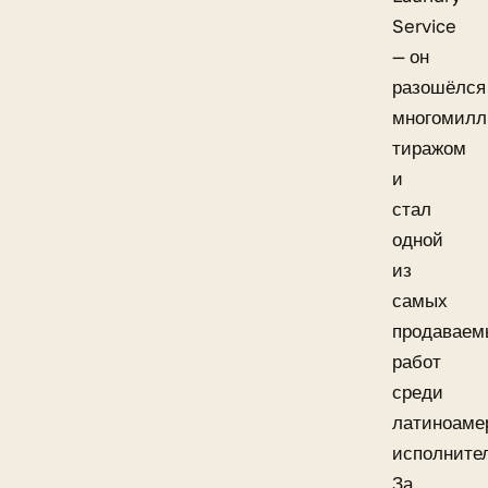
Service
— он
разошёлся
многомил
тиражом
и
стал
одной
из
самых
продаваем
работ
среди
латиноаме
исполните
За