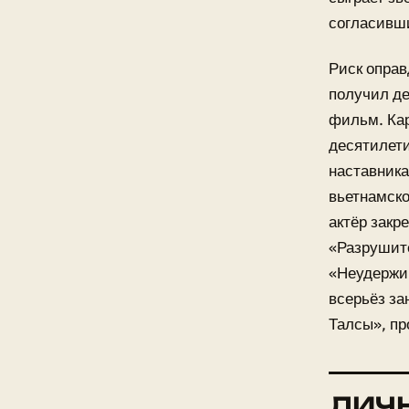
согласивш
Риск оправ
получил де
фильм. Ка
десятилети
наставника
вьетнамско
актёр закр
«Разрушите
«Неудержим
всерьёз за
Талсы», пр
ЛИЧ