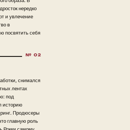
ого образа. В
дросток нередко
рт и увлечение
во в
ью посвятить себя
аботки, снимался
етных лентах
ю: под
ал историю
 ринг. Продюсеры
что главную роль
ть Рокки самому,