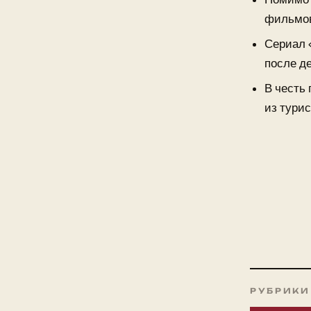
фильмов
Сериал 
после д
В честь
из тури
РУБРИКИ