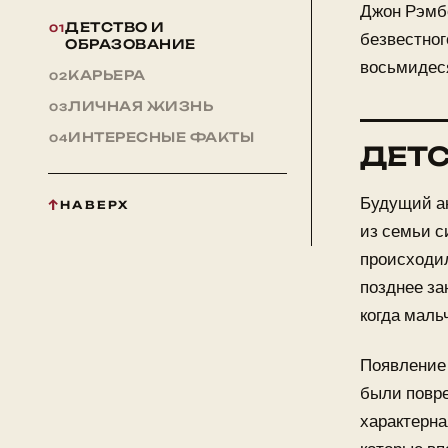
Джон Рэмбо
ДЕТСТВО И
безвестног
ОБРАЗОВАНИЕ
восьмидеся
КАРЬЕРА
ЛИЧНАЯ ЖИЗНЬ
ИНТЕРЕСНЫЕ ФАКТЫ
ДЕТС
Будущий ак
НАВЕРХ
из семьи с
происходил
позднее за
когда маль
Появление 
были повр
характерна