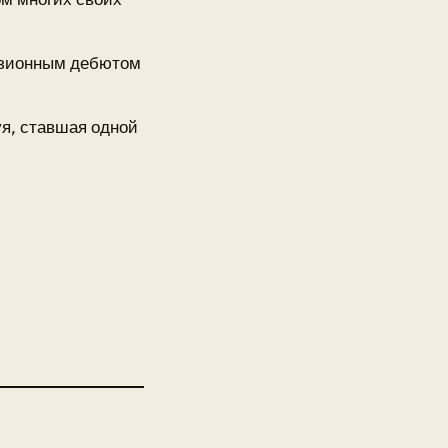
изионным дебютом
уя, ставшая одной