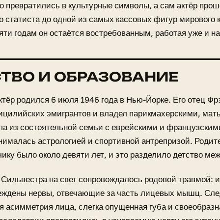
 превратились в культурные символы, а сам актёр прош
о статиста до одной из самых кассовых фигур мирового к
ти годам он остаётся востребованным, работая уже и н
ТВО И ОБРАЗОВАНИЕ
тёр родился 6 июля 1946 года в Нью-Йорке. Его отец Ф
ицилийских эмигрантов и владел парикмахерскими, мат
а из состоятельной семьи с еврейскими и французским
нималась астрологией и спортивной антрепризой. Родит
чику было около девяти лет, и это разделило детство м
Сильвестра на свет сопровождалось родовой травмой: 
еждены нервы, отвечающие за часть лицевых мышц. Сле
я асимметрия лица, слегка опущенная губа и своеобразн