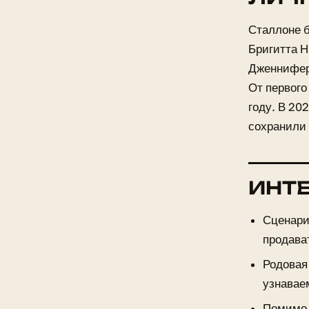
Сталлоне б
Бригитта Н
Дженнифер 
От первого
году. В 20
сохранили
ИНТ
Сценари
продава
Родовая
узнаваем
Помимо 