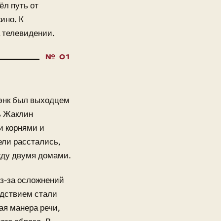
ёл путь от
ино. К
а телевидении.
рэнк был выходцем
ь Жаклин
и корнями и
ели расстались,
ежду двумя домами.
из-за осложнений
дствием стали
ая манера речи,