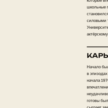
которые вп
школьные г
становился
силовыми т
Университе
актёрскому
КАРЬ
Начало был
в эпизодах
начала 197
впечатлени
неудачлив
готовы был
сыграет зв