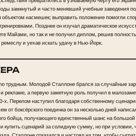
оследствии превратились в узнаваемую черту его экранн
оды замкнутый и часто менявший учебные заведения по
 объектом насмешек; выправить положение помогли спо
ренировками. Позднее он изучал драматическое искусст
те Майами, но так и не получил диплом, решив полност
 ремеслу и уехав искать удачу в Нью-Йорк.
ЕРА
о трудным. Молодой Сталлоне брался за случайные зар
 и рекламе, а первую заметную роль получил в малозам
0-х. Перелом наступил благодаря собственному сценари
ем от боксёрского поединка он за несколько дней напис
ого бойца, получающего единственный шанс на большой
и купить сценарий за солидную сумму, но при условии, 
езда. Сталлоне отказался и настоял на том, чтобы сыгра