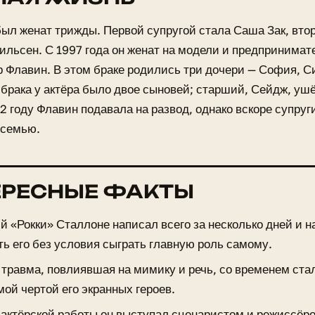
ыл женат трижды. Первой супругой стала Саша Зак, втор
ильсен. С 1997 года он женат на модели и предпринима
Флавин. В этом браке родились три дочери — София, Си
 брака у актёра было двое сыновей; старший, Сейдж, ушё
22 году Флавин подавала на развод, однако вскоре супру
 семью.
ЕРЕСНЫЕ ФАКТЫ
й «Рокки» Сталлоне написал всего за несколько дней и н
ть его без условия сыграть главную роль самому.
 травма, повлиявшая на мимику и речь, со временем ст
ой чертой его экранных героев.
актёрской работы он выступал сценаристом и режиссёр