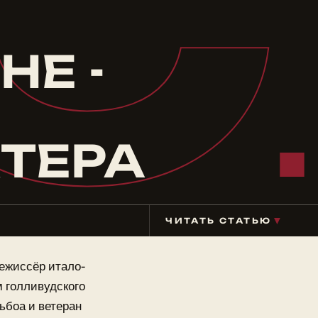
С
Е -
ТЕРА
ЧИТАТЬ СТАТЬЮ
▼
режиссёр итало-
 голливудского
ьбоа и ветеран