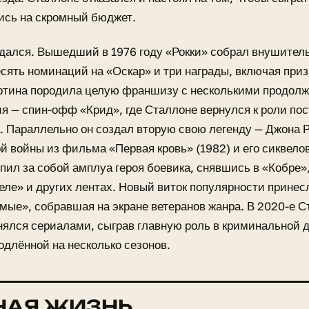
ись на скромный бюджет.
дался. Вышедший в 1976 году «Рокки» собрал внушитель
сять номинаций на «Оскар» и три награды, включая при
ртина породила целую франшизу с несколькими продолж
я — спин-офф «Крид», где Сталлоне вернулся к роли по
. Параллельно он создал вторую свою легенду — Джона 
й войны из фильма «Первая кровь» (1982) и его сиквело
епил за собой амплуа героя боевика, снявшись в «Кобре»
ле» и других лентах. Новый виток популярности прине
ые», собравшая на экране ветеранов жанра. В 2020-е 
нялся сериалами, сыграв главную роль в криминальной 
одлённой на несколько сезонов.
НАЯ ЖИЗНЬ