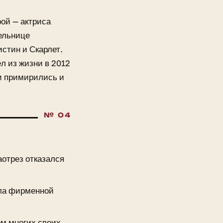
ой — актриса
тельнице
стин и Скарлет.
л из жизни в 2012
ги примирились и
аотрез отказался
ала фирменной
ом многих своих