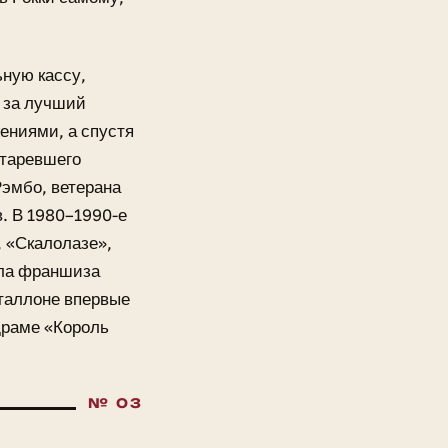
ную кассу,
з за лучший
ениями, а спустя
старевшего
Рэмбо, ветерана
в. В 1980–1990-е
, «Скалолазе»,
сла франшиза
Сталлоне впервые
драме «Король