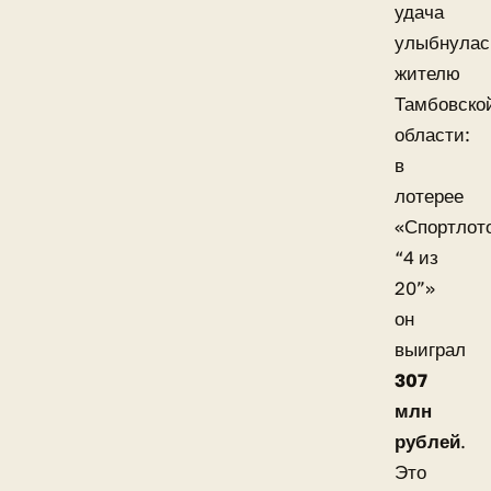
удача
улыбнулас
жителю
Тамбовско
области:
в
лотерее
«Спортлот
“4 из
20”»
он
выиграл
307
млн
рублей
.
Это