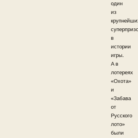
один
из
крупнейши
суперприз
в
истории
игры.
А в
лотереях
«Охота»
и
«Забава
от
Русского
лото»
были