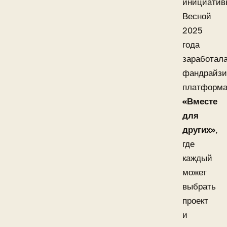
инициатив
Весной
2025
года
заработал
фандрайзи
платформ
«Вместе
для
других»
,
где
каждый
может
выбрать
проект
и