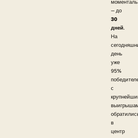
моменталь
— до
30
дней
.
На
сегодняшн
день
уже
95%
победител
с
крупнейш
выигрыша
обратилис
в
центр