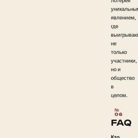
лотереи
уникальны
явлением,
где
выигрываю
не
только
участники,
но и
общество
в
целом.
FAQ
Кто