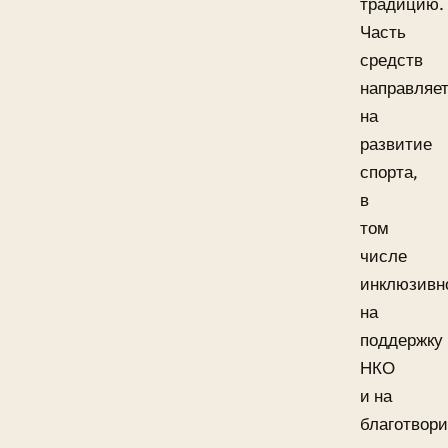
традицию.
Часть
средств
направляе
на
развитие
спорта,
в
том
числе
инклюзивно
на
поддержку
НКО
и на
благотвор