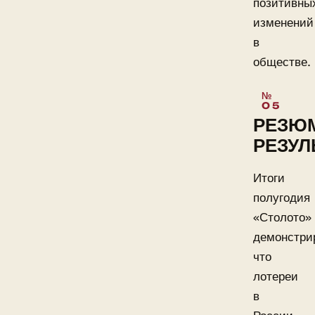
позитивны
изменений
в
обществе.
РЕЗЮ
РЕЗУЛ
Итоги
полугодия
«Столото»
демонстри
что
лотереи
в