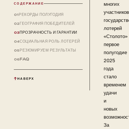
многих
СОДЕРЖАНИЕ
участников
РЕКОРДЫ ПОЛУГОДИЯ
государст
ГЕОГРАФИЯ ПОБЕДИТЕЛЕЙ
лотерей
ПРОЗРАЧНОСТЬ И ГАРАНТИИ
«Столото»
СОЦИАЛЬНАЯ РОЛЬ ЛОТЕРЕЙ
первое
РЕЗЮМИРУЕМ РЕЗУЛЬТАТЫ
полугодие
FAQ
2025
года
стало
НАВЕРХ
временем
удачи
и
новых
возможнос
За