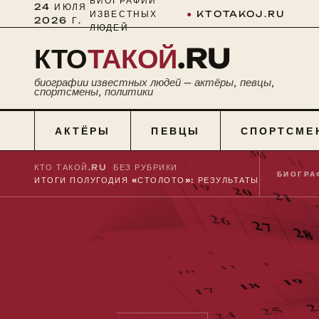
БИОГРАФИИ
24 ИЮЛЯ
ИЗВЕСТНЫХ
●
KTOTAKOJ.RU
2026 Г.
ЛЮДЕЙ
КТО
ТАКОЙ
.RU
биографии известных людей — актёры, певцы,
спортсмены, политики
АКТЁРЫ
ПЕВЦЫ
СПОРТСМЕ
КТО ТАКОЙ.RU
■
БЕЗ РУБРИКИ
■
БИОГРА
ИТОГИ ПОЛУГОДИЯ «СТОЛОТО»: РЕЗУЛЬТАТЫ