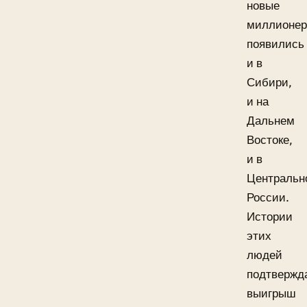
новые
миллионе
появились
и в
Сибири,
и на
Дальнем
Востоке,
и в
Центральн
России.
Истории
этих
людей
подтвержд
выигрыш