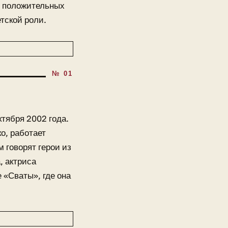
и положительных
етской роли.
ктября 2002 года.
о, работает
 говорят герои из
, актриса
 «Сваты», где она