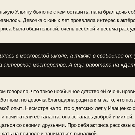
нькую Ульяну было не с кем оставить, папа брал дочь соб
равилось. Девочка с юных лет проявляла интерес к актёр
триса была общительной, очень весёлой и весьма рассу
илась в московской школе, а также в свободное от
а актёрское мастерство. А ещё работала на «Дет
ом говорила, что такое необычное детство ей очень нрав
ботным, но девочка благодарна родителям за то, что по
акой опыт. Несмотря на то что с детских лет у Иващенко
 и почитатели её таланта, она осталась доброй и милой,
аться со своими друзьями. Про себя актриса рассказыва
хать на природе и заниматься рыбалкой.