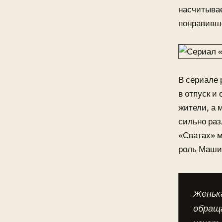
насчитывае
понравивш
В сериале 
в отпуск и
жители, а 
сильно раз
«Сватах» м
роль Маши
Женька
обраща