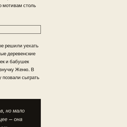
по мотивам столь
ые решили уехать
тые деревенские
ек и бабушек
 внучку Женю. В
у позвали сыграть
в, но мало
щее — она