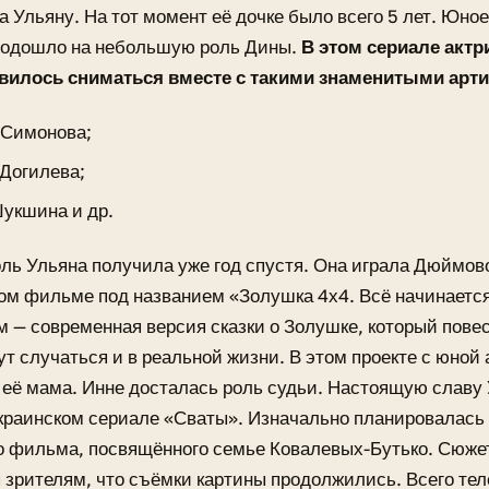
 Ульяну. На тот момент её дочке было всего 5 лет. Юно
подошло на небольшую роль Дины.
В этом сериале актр
вилось сниматься вместе с такими знаменитыми артис
 Симонова;
 Догилева;
укшина и др.
ль Ульяна получила уже год спустя. Она играла Дюймов
ом фильме под названием «Золушка 4х4. Всё начинаетс
 — современная версия сказки о Золушке, который повест
ут случаться и в реальной жизни. В этом проекте с юной 
её мама. Инне досталась роль судьи. Настоящую славу
краинском сериале «Сваты». Изначально планировалась 
о фильма, посвящённого семье Ковалевых-Бутько. Сюже
зрителям, что съёмки картины продолжились. Всего те