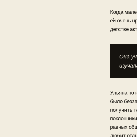
Когда мале
ей очень н
детстве ак
Она уч
изучал
Ульяна пот
было безза
получить т
поклонники
равных общ
любит отды