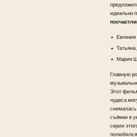
предложила
идеально 
посчастли
Евгения
Татьяна
Мария Ш
Главную ро
музыкальн
Этот фильм
чудеса мог
снималась 
съёмки в у
серии этог
полюбился 