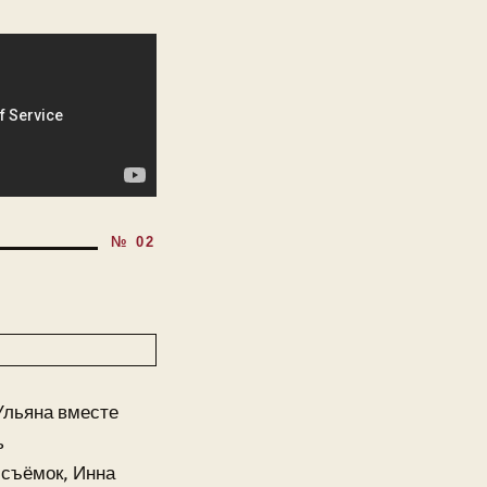
Ульяна вместе
ь
 съёмок, Инна