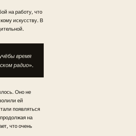
ой на работу, что
скому искусству. В
дительной.
 учёбы время
ском радио».
илось. Оно не
зволили ей
 стали появляться
 продолжая на
ет, что очень