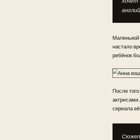
хочет 
англи
Маленькой 
настало вр
ребёнок бо
После того
актрисами.
сериала её
Сюжет 