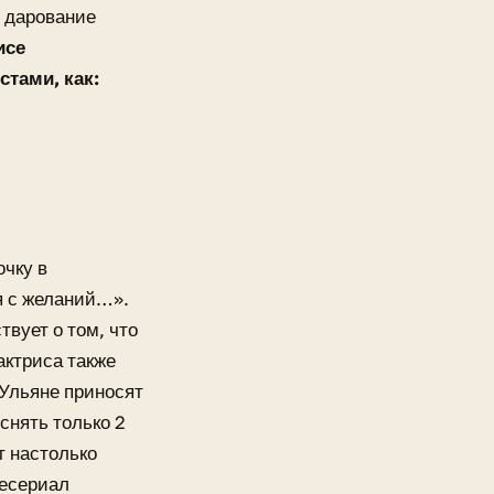
е дарование
исе
тами, как:
очку в
я с желаний…».
вует о том, что
актриса также
 Ульяне приносят
снять только 2
т настолько
лесериал