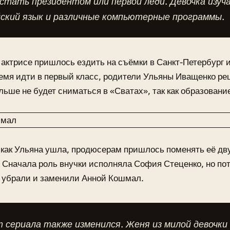
стать президентом или первой леди. Девочка изуч
йский язык и различные компьютерные программы.
актрисе пришлось ездить на съёмки в Санкт-Петербург и
емя идти в первый класс, родители Ульяны Иващенко ре
льше не будет сниматься в «Сватах», так как образовани
 как Ульяна ушла, продюсерам пришлось поменять её дв
 Сначала роль внучки исполняла София Стеценко, но по
 убрали и заменили Анной Кошмал.
сериала также изменился. Женя из милой девочки