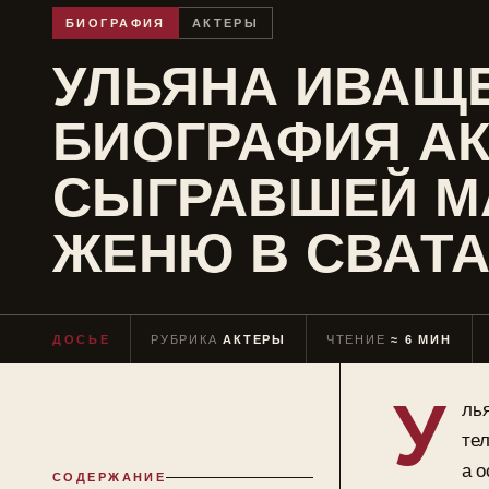
БИОГРАФИЯ
АКТЕРЫ
УЛЬЯНА ИВАЩЕ
БИОГРАФИЯ А
СЫГРАВШЕЙ М
ЖЕНЮ В СВАТ
ДОСЬЕ
РУБРИКА
АКТЕРЫ
ЧТЕНИЕ
≈ 6 МИН
У
ль
те
а 
СОДЕРЖАНИЕ