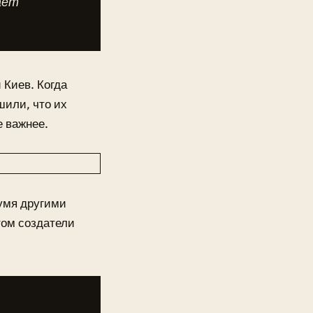
ает
 Киев. Когда
шили, что их
е важнее.
умя другими
том создатели