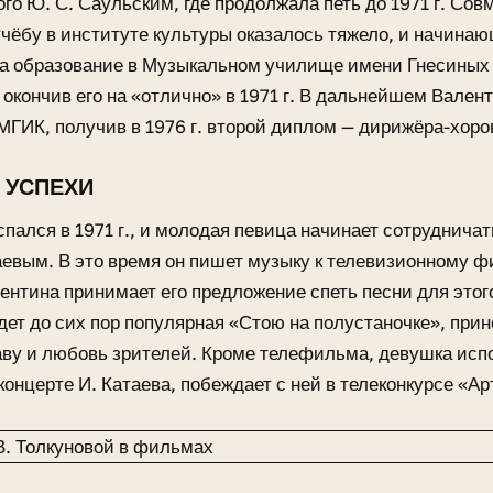
го Ю. С. Саульским, где продолжала петь до 1971 г. Сов
чёбу в институте культуры оказалось тяжело, и начина
а образование в Музыкальном училище имени Гнесиных 
 окончив его на «отлично» в 1971 г. В дальнейшем Вален
МГИК, получив в 1976 г. второй диплом — дирижёра-хоро
 УСПЕХИ
пался в 1971 г., и молодая певица начинает сотруднича
евым. В это время он пишет музыку к телевизионному ф
ентина принимает его предложение спеть песни для это
дет до сих пор популярная «Стою на полустаночке», при
ву и любовь зрителей. Кроме телефильма, девушка испо
концерте И. Катаева, побеждает с ней в телеконкурсе «Ар