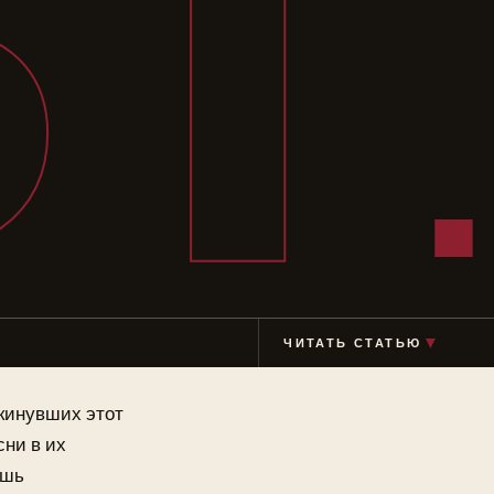
ВТ
ЧИТАТЬ СТАТЬЮ
▼
окинувших этот
сни в их
ишь