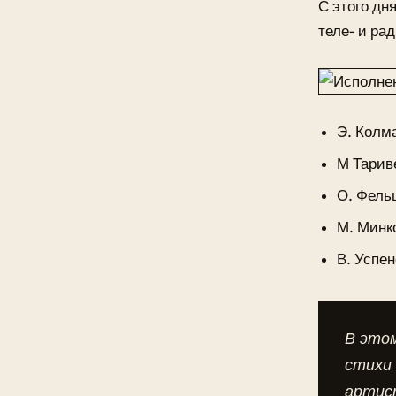
С этого дн
теле- и ра
Э. Колм
М Тарив
О. Фель
М. Минк
В. Успен
В этом
стихи 
артист