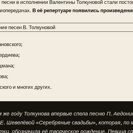
я песни в исполнении Валентины Толкуновой стали посто
диопередачах.
В её репертуаре появились произведени
ановского;
ердиева;
цмана;
ова;
ского и многих других.
 же году Толкунова впервые спела песню П. Аедони
Е. Шевелёвой «Серебряные свадьбы», которая, по
ки, обозначила её творческое рождение. Певица 