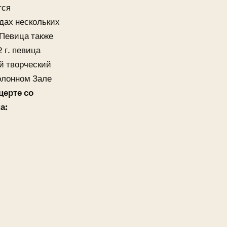
тся
одах нескольких
 Певица также
 г. певица
й творческий
олонном Зале
церте со
а: