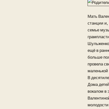
Мать Вален
станции и,
семье музы
грампласти
Шульженко,
ещё в ранн
больше пол
провела св
маленькой 
В десятиле
Дома детей
вокалом в 
Валентиной
молодости 