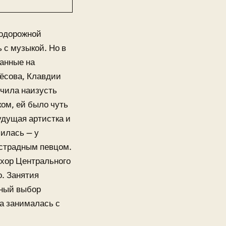
нодорожной
 с музыкой. Но в
анные на
ёсова, Клавдии
чила наизусть
ом, ей было чуть
удущая артистка и
чилась — у
эстрадным певцом.
 хор Центрального
о. Занятия
ьный выбор
а занималась с