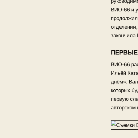
руководимо
ВИО-66 и у
продолжил
отделении,
закончила 
ПЕРВЫЕ
ВИО-66 рас
Ильёй Ката
днём». Вал
которых бу
первую сла
авторском 