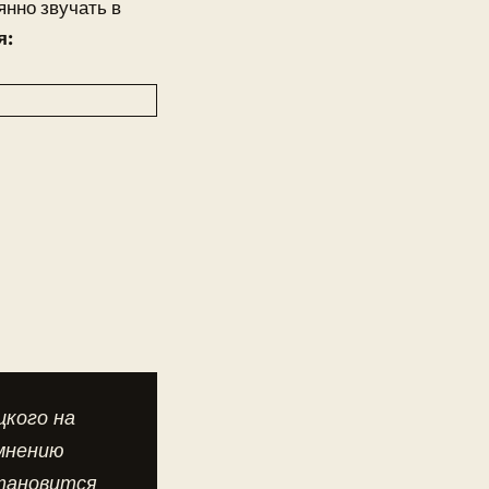
янно звучать в
я:
цкого на
 мнению
становится