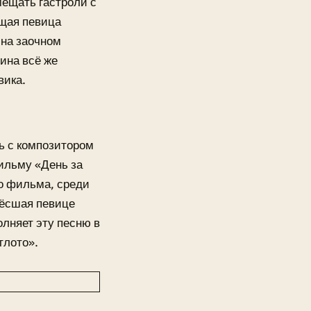
мещать гастроли с
ющая певица
на заочном
тина всё же
вика.
ть с композитором
ильму «День за
го фильма, среди
нёсшая певице
лняет эту песню в
тлото».