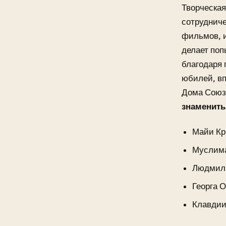
Творческая
сотрудниче
фильмов, и
делает поп
благодаря 
юбилей, вп
Дома Союз
знамениты
Майи Кр
Муслима
Людмил
Георга О
Клавдии