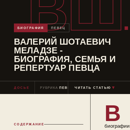
ВШ
БИОГРАФИЯ
ПЕВЕЦ
ВАЛЕРИЙ ШОТАЕВИЧ
МЕЛАДЗЕ -
БИОГРАФИЯ, СЕМЬЯ И
РЕПЕРТУАР ПЕВЦА
▼
ДОСЬЕ
РУБРИКА
ПЕВЕЦ
ЧИТАТЬ СТАТЬЮ
ЧТЕНИЕ
≈ 7 МИН
В
СОДЕРЖАНИЕ
биографии