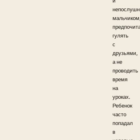
и
непослуш
мальчиком
предпочит
гулять
с
друзьями,
а не
проводить
время
на
уроках.
Ребенок
часто
попадал
в