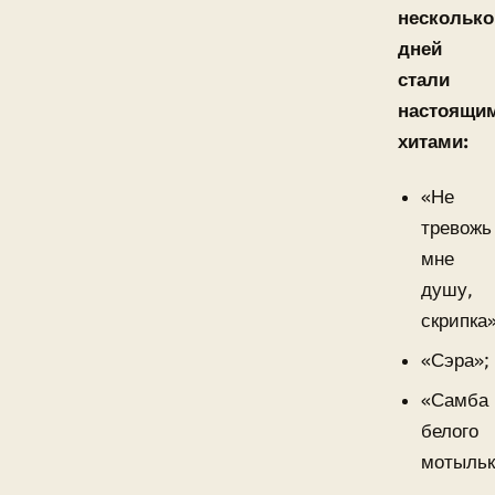
несколько
дней
стали
настоящи
хитами:
«Не
тревожь
мне
душу,
скрипка»
«Сэра»;
«Самба
белого
мотыльк