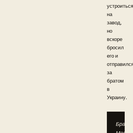
устроитьс
на
завод,
но
вскоре
бросил
его и
отправилс
за
братом
в
Украину.
Брать
Мелад