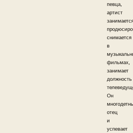
певца,
артист
занимаетс
продюсиро
снимается
в
музыкальн
фильмах,
занимает
должность
телеведущ
Он
многодетн
отец
и
успевает