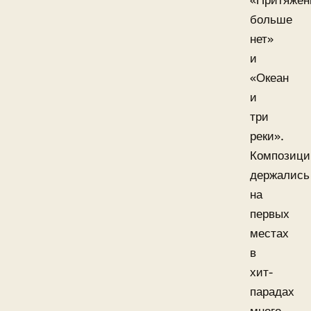
«Притяжен
больше
нет»
и
«Океан
и
три
реки».
Композици
держались
на
первых
местах
в
хит-
парадах