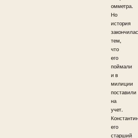
омметра.
Но
история
закончила
тем,
что
его
поймали
и в
милиции
поставили
на
учет.
Константин
его
старший