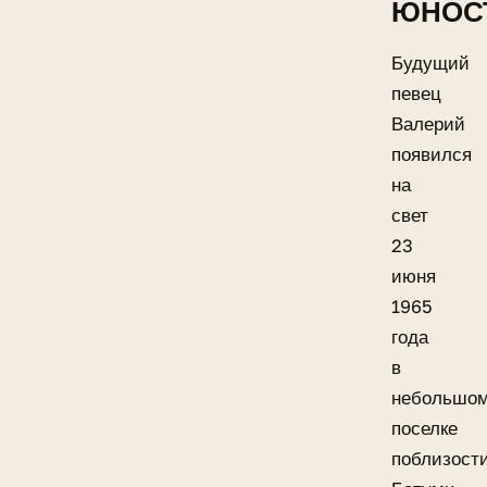
ЮНОС
Будущий
певец
Валерий
появился
на
свет
23
июня
1965
года
в
небольшо
поселке
поблизост