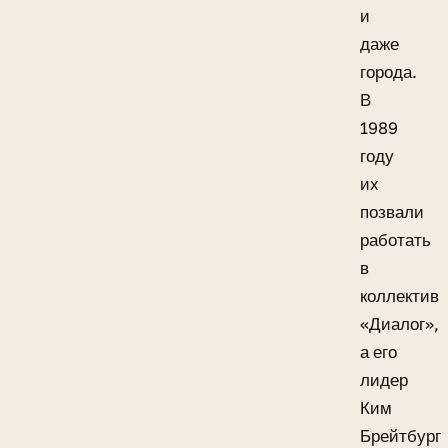
и
даже
города.
В
1989
году
их
позвали
работать
в
коллектив
«Диалог»,
а его
лидер
Ким
Брейтбург