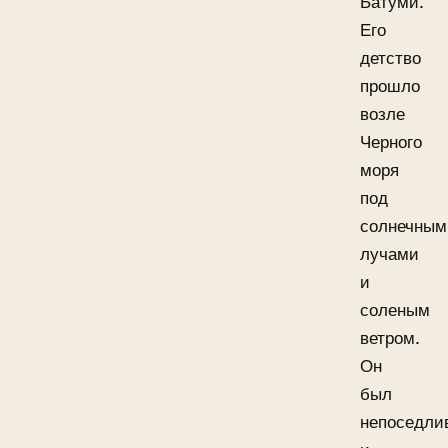
Батуми.
Его
детство
прошло
возле
Черного
моря
под
солнечным
лучами
и
соленым
ветром.
Он
был
непоседли