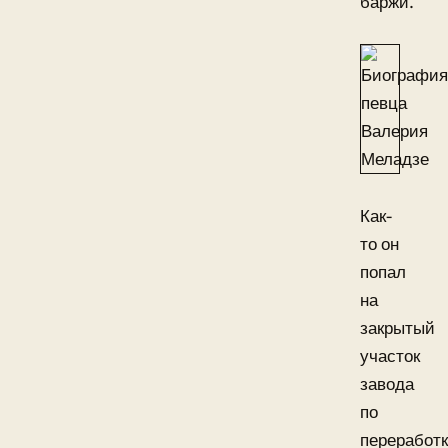
баржи.
Как-
то он
попал
на
закрытый
участок
завода
по
переработ