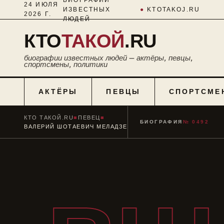
24 ИЮЛЯ
ИЗВЕСТНЫХ
●
KTOTAKOJ.RU
2026 Г.
ЛЮДЕЙ
КТО
ТАКОЙ
.RU
биографии известных людей — актёры, певцы,
спортсмены, политики
АКТЁРЫ
ПЕВЦЫ
СПОРТСМЕ
КТО ТАКОЙ.RU
■
ПЕВЕЦ
■
БИОГРАФИЯ
№ 0492
ВАЛЕРИЙ ШОТАЕВИЧ МЕЛАДЗЕ