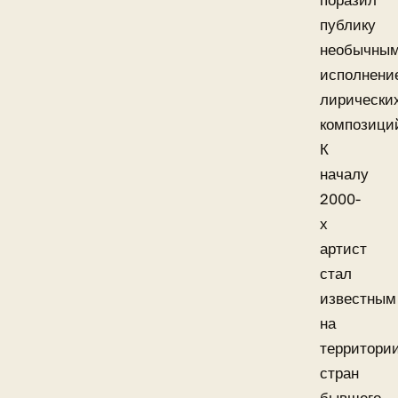
поразил
публику
необычны
исполнени
лирически
композици
К
началу
2000-
х
артист
стал
известным
на
территори
стран