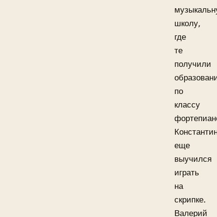
музыкальн
школу,
где
те
получили
образован
по
классу
фортепиан
Константи
еще
выучился
играть
на
скрипке.
Валерий