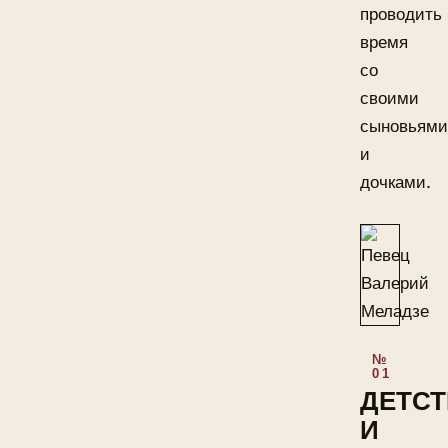
проводить
время
со
своими
сыновьями
и
дочками.
ДЕТС
И