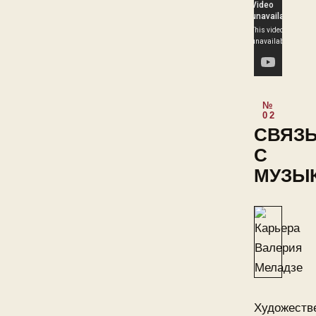
СВЯЗ
С
МУЗЫ
Художеств