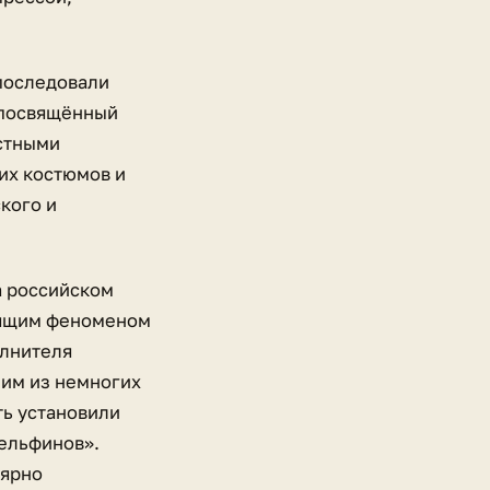
 последовали
, посвящённый
естными
их костюмов и
кого и
а российском
оящим феноменом
олнителя
ним из немногих
ть установили
дельфинов».
лярно