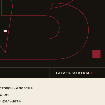
В
-
▼
ЧИТАТЬ СТАТЬЮ
эстрадный певец и
волом
й фальцет и