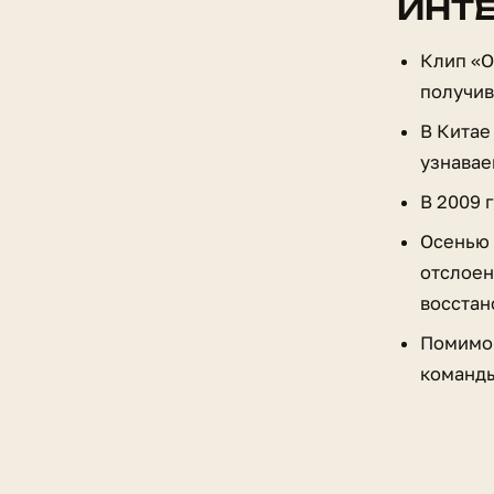
ИНТ
Клип «О
получив
В Китае
узнавае
В 2009 
Осенью 
отслоен
восстан
Помимо 
команды