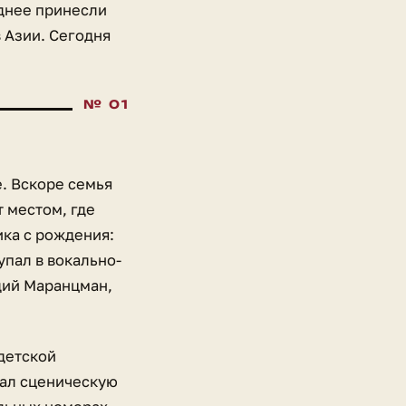
зднее принесли
 Азии. Сегодня
е. Вскоре семья
 местом, где
ика с рождения:
пал в вокально-
дий Маранцман,
 детской
вал сценическую