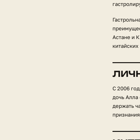
гастролиру
Гастрольн
преимущест
Астане и 
китайских
ЛИЧ
С 2006 год
дочь Алла 
держать ча
признания