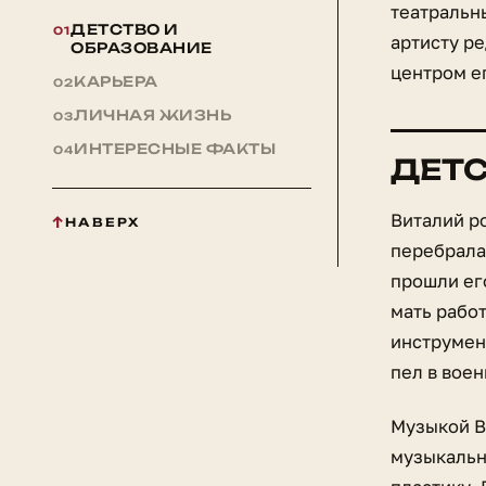
театральн
ДЕТСТВО И
артисту р
ОБРАЗОВАНИЕ
центром е
КАРЬЕРА
ЛИЧНАЯ ЖИЗНЬ
ИНТЕРЕСНЫЕ ФАКТЫ
ДЕТС
Виталий ро
НАВЕРХ
перебралас
прошли ег
мать рабо
инструмен
пел в воен
Музыкой Ви
музыкальн