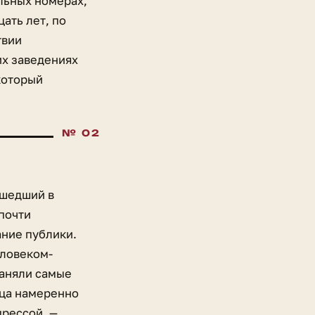
льных номерах,
ать лет, по
твии
их заведениях
который
ышедший в
 почти
ние публики.
еловеком-
раняли самые
вца намеренно
прессой, —