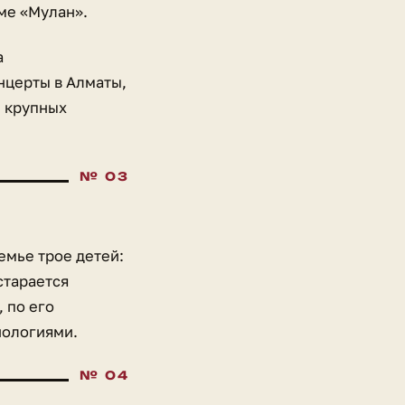
ьме «Мулан».
а
нцерты в Алматы,
е крупных
семье трое детей:
 старается
 по его
нологиями.