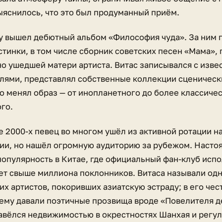
ыяснилось, что это был продуманный приём.
ду вышел дебютный альбом «Философия чуда». За ним
стинки, в том числе сборник советских песен «Мама»
но ушедшей матери артиста. Витас записывался с изв
лями, представлял собственные коллекции сценическ
о менял образ — от инопланетного до более классичес
го.
е 2000-х певец во многом ушёл из активной ротации н
ии, но нашёл огромную аудиторию за рубежом. Наст
 популярность в Китае, где официальный фан-клуб исп
ет свыше миллиона поклонников. Витаса называли од
х артистов, покоривших азиатскую эстраду; в его чес
 ему давали поэтичные прозвища вроде «Повелителя 
авёлся недвижимостью в окрестностях Шанхая и регу