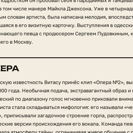
 Подростком он пробовал себя в пародийных и танцева
в том числе манере Майкла Джексона. Уже в четырнадц
ым словам артиста, была написана мелодия, впоследс
шаяся в его визитную карточку. Выступления в одесск
инающего певца с продюсером Сергеем Пудовкиным, 
его в Москву.
ЕРА
скую известность Витасу принёс клип «Опера №2», в
00 года. Необычная подача, экстравагантный образ и
еский по диапазону голос мгновенно приковали внима
тиста стала складываться мифология: его называли «ч
, приписывали загадочное строение горла, распрост
еские версии происхождения его вокала. Команда пе
ала атмосферу тайны, ограничивая живое общение с 