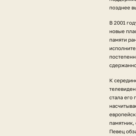
позднее в
В 2001 го
новые пла
памяти ра
исполните
постепенн
сдержанно
К середин
телевиден
стала его
насчитыва
европейски
памятник,
Певец обз