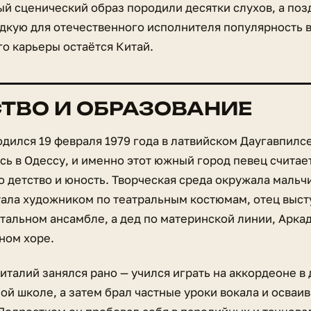
ый сценический образ породили десятки слухов, а по
едкую для отечественного исполнителя популярность в
го карьеры остаётся Китай.
ТВО И ОБРАЗОВАНИЕ
дился 19 февраля 1979 года в латвийском Даугавпилс
ь в Одессу, и именно этот южный город певец считает
о детство и юность. Творческая среда окружала мальч
тала художником по театральным костюмам, отец высту
тальном ансамбле, а дед по материнской линии, Арка
ном хоре.
талий занялся рано — учился играть на аккордеоне в
ой школе, а затем брал частные уроки вокала и осваи