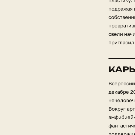
пластику.
подражая 
собственн
превратив
свели нач
пригласил 
КАРЬ
Всероссий
декабре 20
нечеловеч
Вокруг ар
амфибией»
фантастич
поддержив