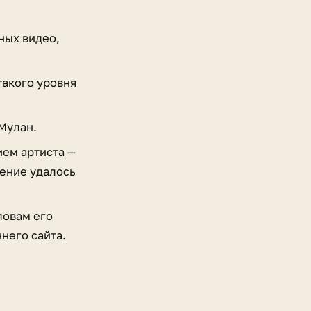
ных видео,
такого уровня
 Мулан.
ием артиста —
рение удалось
ловам его
него сайта.