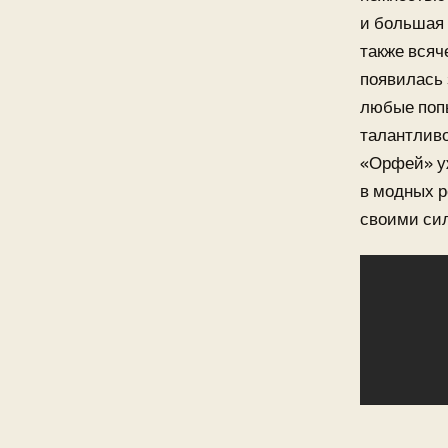
и большая 
также всяч
появилась 
любые попы
талантливо
«Орфей» уж
в модных р
своими си