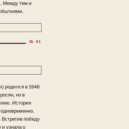
. Между тем и
событиями.
) родился в 1946
росян, но в
илию. История
 одновременно.
 Встретив победу
 и узнала о