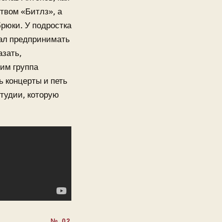
твом «Битлз», а
брюки. У подростка
чал предпринимать
азать,
 им группа
 концерты и петь
тудии, которую