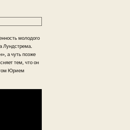
енность молодого
га Лундстрема.
», а чуть позже
няет тем, что он
стом Юрием