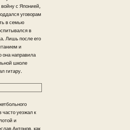
 войну с Японией,
 поддался уговорам
ять в семью
оспитывался в
ца. Лишь после его
итанием и
о она направила
альной школе
ал гитару.
кетбольного
в часто уезжал к
лотой и
слав Антонов, как