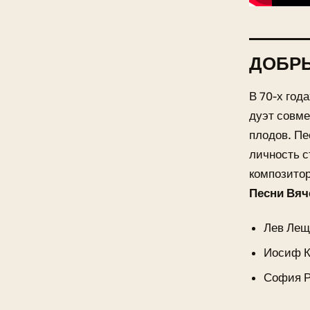
ДОБРЫ
В 70-х год
дуэт совме
плодов. Пе
личность с
композитор
Песни Вяч
Лев Лещ
Иосиф К
София Р