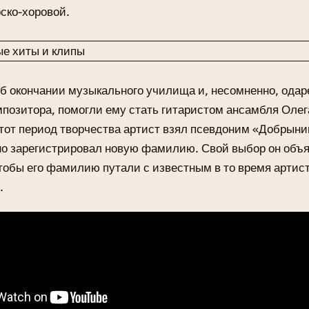
ско-хоровой.
б окончании музыкального училища и, несомненно, одар
мпозитора, помогли ему стать гитаристом ансамбля Оле
тот период творчества артист взял псевдоним «Добрынин
 зарегистрировал новую фамилию. Свой выбор он объяс
чтобы его фамилию путали с известным в то время арти
.