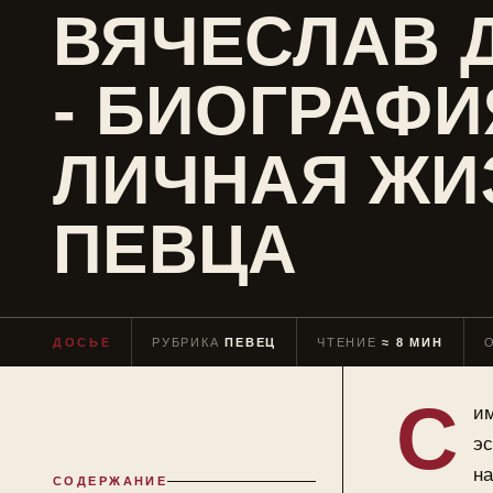
ВЯЧЕСЛАВ 
- БИОГРАФИ
ЛИЧНАЯ ЖИ
ПЕВЦА
ДОСЬЕ
РУБРИКА
ПЕВЕЦ
ЧТЕНИЕ
≈ 8 МИН
С
им
эс
на
СОДЕРЖАНИЕ