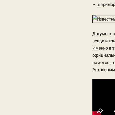
дирижер
Документ о
певца и ко
Именно в э
официально
не хотел, 
Антоновым