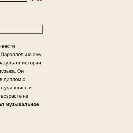
 вести
. Параллельно ему
факультет истории
музыка. Он
в диплом о
 отучившись и
 возрасте не
ал музыкальное