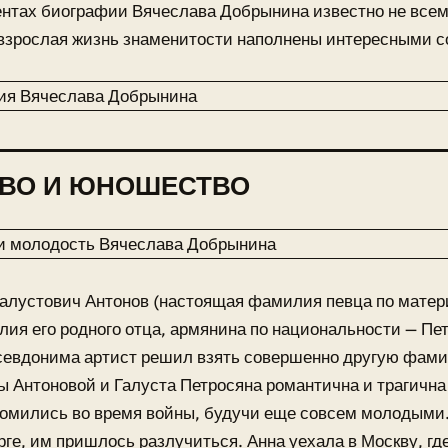
нтах биографии Вячеслава Добрынина известно не всем
 взрослая жизнь знаменитости наполнены интересными 
ТВО И ЮНОШЕСТВО
алустович Антонов (настоящая фамилия певца по матери
лия его родного отца, армянина по национальности — Пет
псевдонима артист решил взять совершенно другую фам
 Антоновой и Галуста Петросяна романтична и трагична
омились во время войны, будучи еще совсем молодыми.
рге, им пришлось разлучиться. Анна уехала в Москву, где