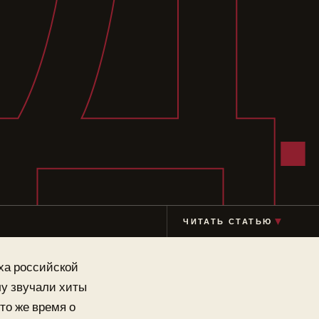
Д
ЧИТАТЬ СТАТЬЮ
▼
ха российской
лу звучали хиты
то же время о