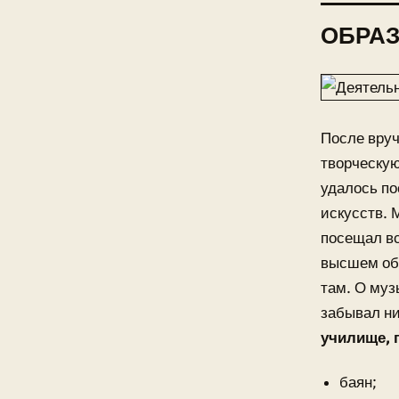
ОБРА
После вруч
творческую
удалось по
искусств. 
посещал вс
высшем об
там. О муз
забывал ни
училище, 
баян;