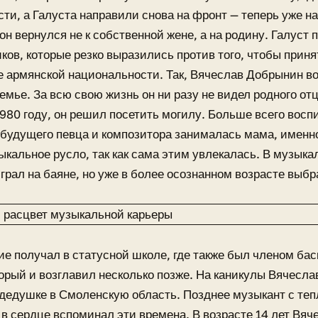
ти, а Галуста направили снова на фронт — теперь уже на
 он вернулся не к собственной жене, а на родину. Галуст
ков, которые резко выразились против того, чтобы прин
 армянской национальности. Так, Вячеслав Добрынин в
емье. За всю свою жизнь он ни разу не видел родного от
1980 году, он решил посетить могилу. Больше всего восп
будущего певца и композитора занималась мама, именн
ыкальное русло, так как сама этим увлекалась. В музык
грал на баяне, но уже в более осознанном возрасте выбр
е получал в статусной школе, где также был членом бас
торый и возглавил несколько позже. На каникулы Вячесла
дедушке в Смоленскую область. Позднее музыкант с теп
в сердце вспоминал эти времена. В возрасте 14 лет Вяче