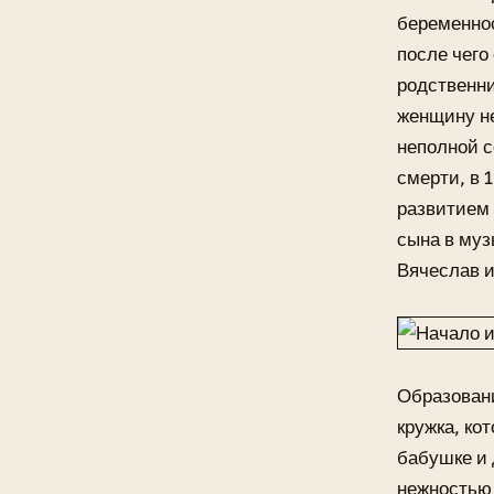
беременнос
после чего
родственни
женщину не
неполной с
смерти, в 
развитием 
сына в муз
Вячеслав и
Образовани
кружка, ко
бабушке и 
нежностью 