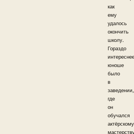
как
ему
удалось
окончить
школу.
Гораздо
интересне
юноше
было
в
заведении,
где
он
обучался
актёрскому
мастерству