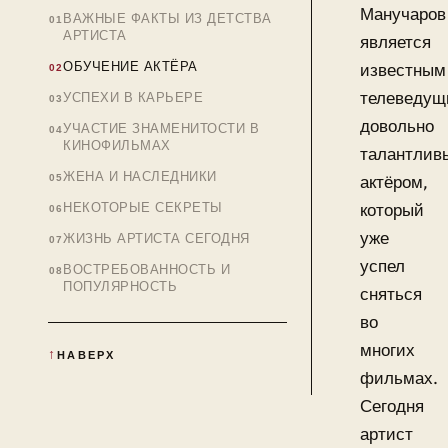
Манучаров
ВАЖНЫЕ ФАКТЫ ИЗ ДЕТСТВА
АРТИСТА
является
ОБУЧЕНИЕ АКТЁРА
известным
телеведущ
УСПЕХИ В КАРЬЕРЕ
довольно
УЧАСТИЕ ЗНАМЕНИТОСТИ В
КИНОФИЛЬМАХ
талантлив
ЖЕНА И НАСЛЕДНИКИ
актёром,
НЕКОТОРЫЕ СЕКРЕТЫ
который
уже
ЖИЗНЬ АРТИСТА СЕГОДНЯ
успел
ВОСТРЕБОВАННОСТЬ И
ПОПУЛЯРНОСТЬ
сняться
во
многих
НАВЕРХ
фильмах.
Сегодня
артист