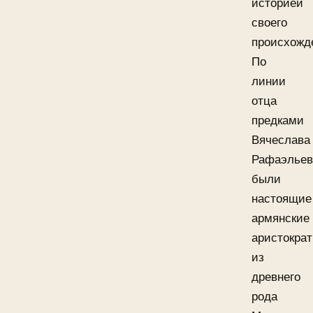
историей
своего
происхожд
По
линии
отца
предками
Вячеслава
Рафаэльев
были
настоящие
армянские
аристокра
из
древнего
рода