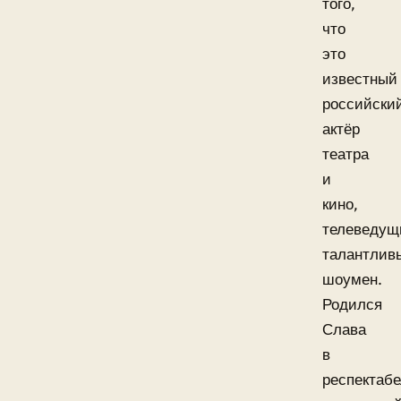
того,
что
это
известный
российски
актёр
театра
и
кино,
телеведущ
талантлив
шоумен.
Родился
Слава
в
респектаб