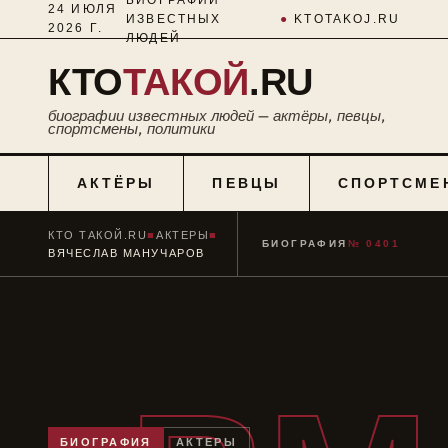
24 ИЮЛЯ
ИЗВЕСТНЫХ
●
KTOTAKOJ.RU
2026 Г.
ЛЮДЕЙ
КТО
ТАКОЙ
.RU
биографии известных людей — актёры, певцы,
спортсмены, политики
АКТЁРЫ
ПЕВЦЫ
СПОРТСМЕ
КТО ТАКОЙ.RU
■
АКТЕРЫ
■
БИОГРАФИЯ
№ 0401
ВЯЧЕСЛАВ МАНУЧАРОВ
БИОГРАФИЯ
АКТЕРЫ