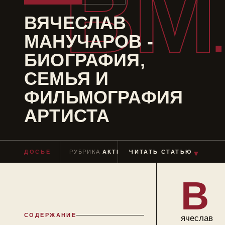
ВМ
ВЯЧЕСЛАВ
МАНУЧАРОВ -
БИОГРАФИЯ,
СЕМЬЯ И
ФИЛЬМОГРАФИЯ
АРТИСТА
ДОСЬЕ
РУБРИКА
АКТЕРЫ
ЧИТАТЬ СТАТЬЮ
ЧТЕНИЕ
≈ 10 МИН
▼
В
СОДЕРЖАНИЕ
ячеслав