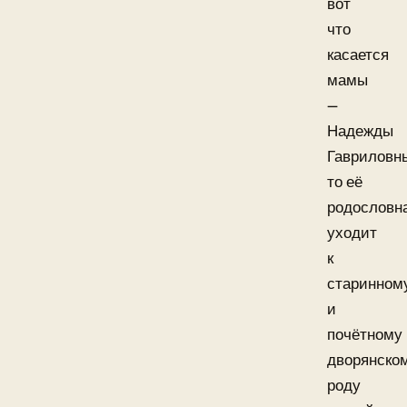
вот
что
касается
мамы
—
Надежды
Гавриловн
то её
родословн
уходит
к
старинном
и
почётному
дворянско
роду