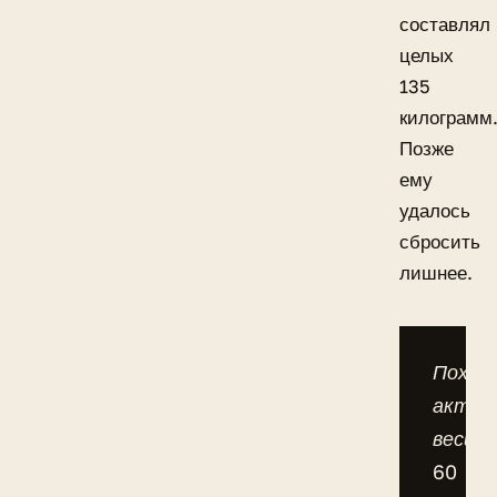
составлял
целых
135
килограмм
Позже
ему
удалось
сбросить
лишнее.
Похуд
актёр
весил
60