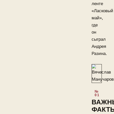
ленте
«Ласковый
май»,
где
он
сыграл
Андрея
Разина.
ВАЖН
ФАКТ