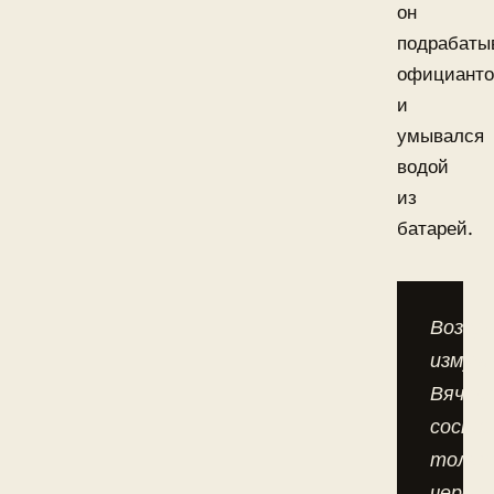
он
подрабаты
официант
и
умывался
водой
из
батарей.
Возвр
измуч
Вячес
состо
тольк
через