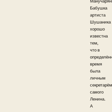
Манучарян
Бабушка
артиста
Шушаника
хорошо
известна
тем,
что в
определён
время
была
личным
секретарё
самого
Ленина.
А