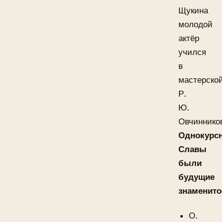
Щукина
молодой
актёр
учился
в
мастерско
Р.
Ю.
Овчиннико
Однокурс
Славы
были
будущие
знаменито
О.