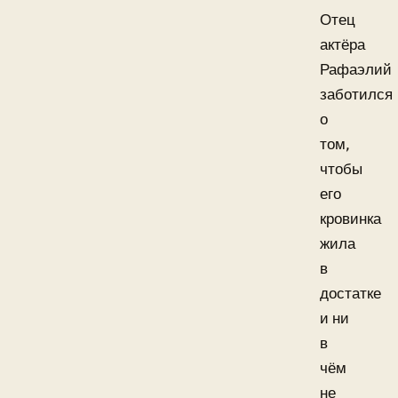
Отец
актёра
Рафаэлий
заботился
о
том,
чтобы
его
кровинка
жила
в
достатке
и ни
в
чём
не