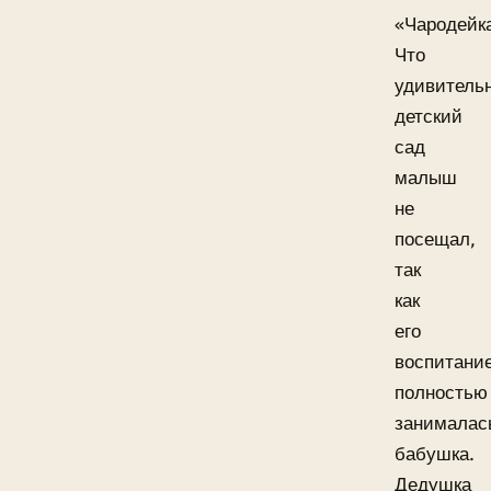
«Чародейк
Что
удивительн
детский
сад
малыш
не
посещал,
так
как
его
воспитани
полностью
занималас
бабушка.
Дедушка