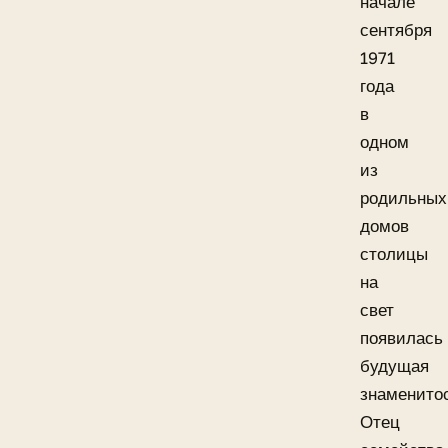
начале
сентября
1971
года
в
одном
из
родильных
домов
столицы
на
свет
появилась
будущая
знаменитос
Отец