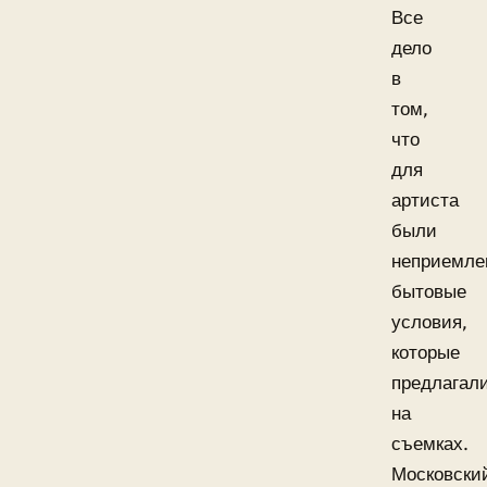
Все
дело
в
том,
что
для
артиста
были
неприемл
бытовые
условия,
которые
предлагал
на
съемках.
Московски