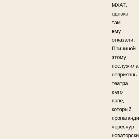
МХАТ,
однако
там
ему
отказали.
Причиной
этому
послужила
неприязнь
театра
к его
папе,
который
пропаганд
чересчур
новаторск