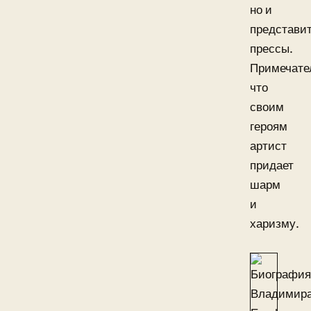
но и
представи
прессы.
Примечате
что
своим
героям
артист
придает
шарм
и
харизму.