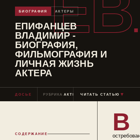
ЕВ
БИОГРАФИЯ
АКТЕРЫ
ЕПИФАНЦЕВ
ВЛАДИМИР -
БИОГРАФИЯ,
ФИЛЬМОГРАФИЯ И
ЛИЧНАЯ ЖИЗНЬ
АКТЕРА
ДОСЬЕ
РУБРИКА
АКТЕРЫ
ЧИТАТЬ СТАТЬЮ
ЧТЕНИЕ
≈ 8 МИН
▼
В
СОДЕРЖАНИЕ
остребова