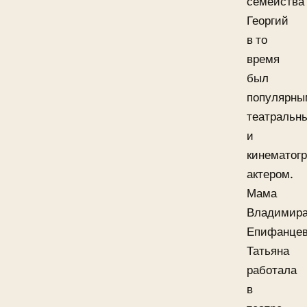
семейства
Георгий
в то
время
был
популярны
театральн
и
кинематог
актером.
Мама
Владимир
Епифанце
Татьяна
работала
в