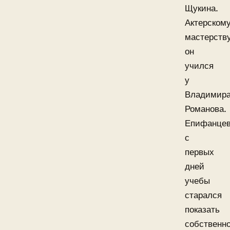
Щукина.
Актерском
мастерств
он
учился
у
Владимир
Романова.
Епифанце
с
первых
дней
учебы
старался
показать
собственн