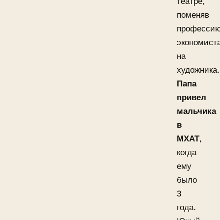
театре,
поменяв
професси
экономист
на
художника.
Папа
привел
мальчика
в
МХАТ
,
когда
ему
было
3
года.