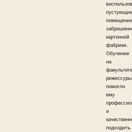
воспользо
пустующи
помещени
заброшенн
картонной
фабрики.
Обучение
на
факультет
режиссуры
помогло
ему
профессио
и
качественн
подходить