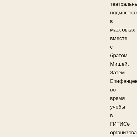
театральн
подмостка
в
массовках
вместе
с
братом
Мишей.
Затем
Епифанце
во
время
учебы
в
ГИТИСе
организов