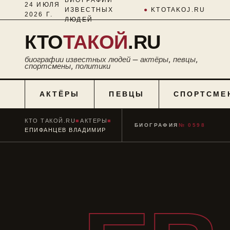
24 ИЮЛЯ
ИЗВЕСТНЫХ
●
KTOTAKOJ.RU
2026 Г.
ЛЮДЕЙ
КТО
ТАКОЙ
.RU
биографии известных людей — актёры, певцы,
спортсмены, политики
АКТЁРЫ
ПЕВЦЫ
СПОРТСМЕ
КТО ТАКОЙ.RU
■
АКТЕРЫ
■
БИОГРАФИЯ
№ 0598
ЕПИФАНЦЕВ ВЛАДИМИР