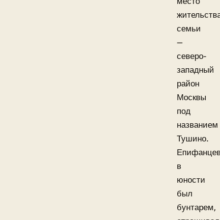
место
жительств
семьи
—
северо-
западный
район
Москвы
под
названием
Тушино.
Епифанце
в
юности
был
бунтарем,