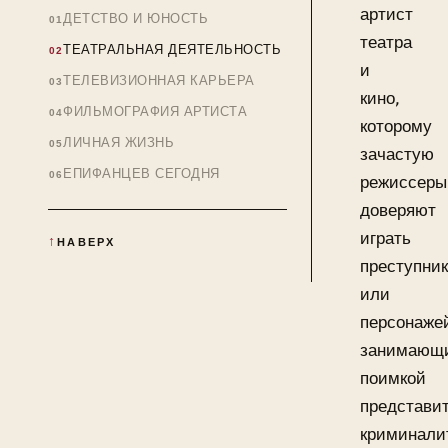
артист
ДЕТСТВО И ЮНОСТЬ
театра
ТЕАТРАЛЬНАЯ ДЕЯТЕЛЬНОСТЬ
и
ТЕЛЕВИЗИОННАЯ КАРЬЕРА
кино,
ФИЛЬМОГРАФИЯ АРТИСТА
которому
ЛИЧНАЯ ЖИЗНЬ
зачастую
ЕПИФАНЦЕВ СЕГОДНЯ
режиссеры
доверяют
играть
НАВЕРХ
преступни
или
персонаже
занимающ
поимкой
представи
криминали