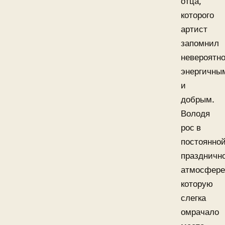
отца,
которого
артист
запомнил
невероятн
энергичны
и
добрым.
Володя
рос в
постоянно
праздничн
атмосфере
которую
слегка
омрачало