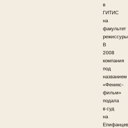
в
ГИТИС
на
факультет
режиссуры
В
2008
компания
под
названием
«Феникс-
фильм»
подала
в суд
на
Епифанце