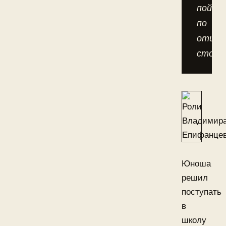
пойти
по
отцов
стопа
Юноша
решил
поступать
в
школу