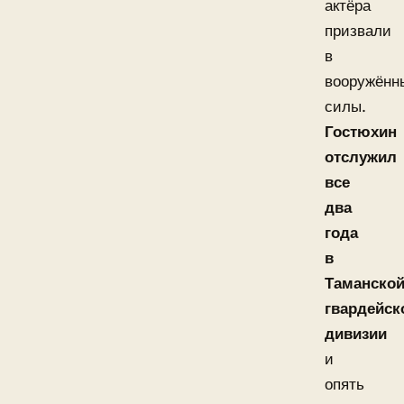
актёра
призвали
в
вооружённ
силы.
Гостюхин
отслужил
все
два
года
в
Таманско
гвардейск
дивизии
и
опять