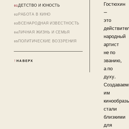
Гостюхин
ДЕТСТВО И ЮНОСТЬ
—
РАБОТА В КИНО
это
ВСЕНАРОДНАЯ ИЗВЕСТНОСТЬ
действите
ЛИЧНАЯ ЖИЗНЬ И СЕМЬЯ
народный
ПОЛИТИЧЕСКИЕ ВОЗЗРЕНИЯ
артист
не по
званию,
НАВЕРХ
а по
духу.
Создавае
им
кинообраз
стали
близкими
для