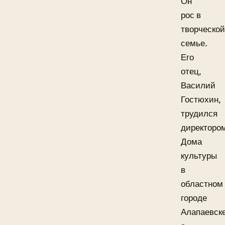
Он
рос в
творческой
семье.
Его
отец,
Василий
Гостюхин,
трудился
директоро
Дома
культуры
в
областном
городе
Алапаевске