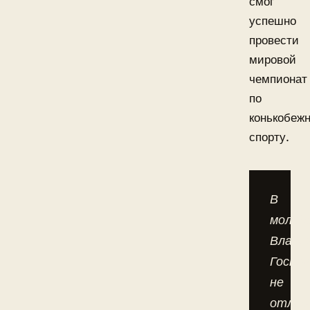
смог
успешно
провести
мировой
чемпионат
по
конькобеж
спорту.
В
молод
Влади
Гостю
не
отлич