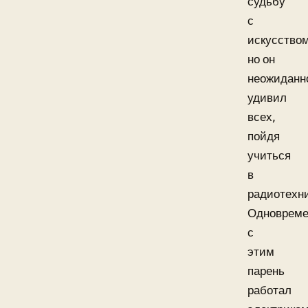
судьбу
с
искусством
но он
неожиданн
удивил
всех,
пойдя
учиться
в
радиотехн
Одновреме
с
этим
парень
работал