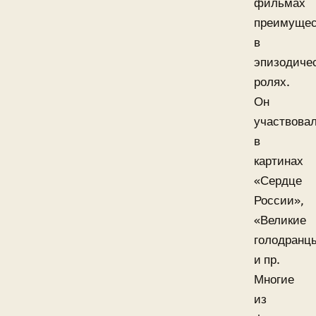
фильмах
преимущес
в
эпизодиче
ролях.
Он
участвова
в
картинах
«Сердце
России»,
«Великие
голодранц
и пр.
Многие
из