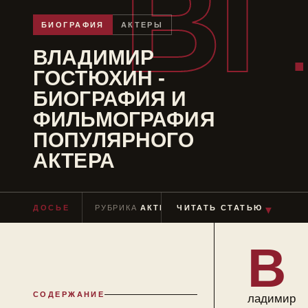
ВГ
БИОГРАФИЯ
АКТЕРЫ
ВЛАДИМИР
ГОСТЮХИН -
БИОГРАФИЯ И
ФИЛЬМОГРАФИЯ
ПОПУЛЯРНОГО
АКТЕРА
▼
ДОСЬЕ
РУБРИКА
АКТЕРЫ
ЧИТАТЬ СТАТЬЮ
ЧТЕНИЕ
≈ 10 МИН
В
СОДЕРЖАНИЕ
ладимир