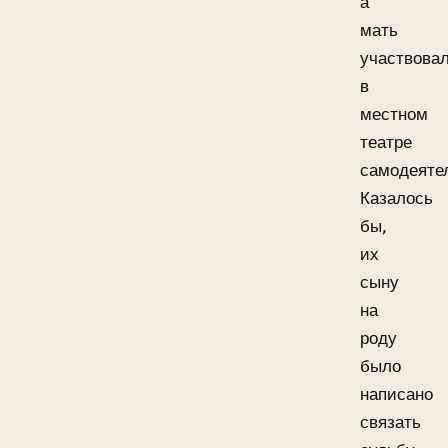
а
мать
участвова
в
местном
театре
самодеяте
Казалось
бы,
их
сыну
на
роду
было
написано
связать