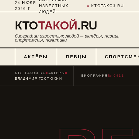
24 ИЮЛЯ
ИЗВЕСТНЫХ
●
KTOTAKOJ.RU
2026 Г.
ЛЮДЕЙ
КТО
ТАКОЙ
.RU
биографии известных людей — актёры, певцы,
спортсмены, политики
АКТЁРЫ
ПЕВЦЫ
СПОРТСМЕ
КТО ТАКОЙ.RU
■
АКТЕРЫ
■
БИОГРАФИЯ
№ 0911
ВЛАДИМИР ГОСТЮХИН