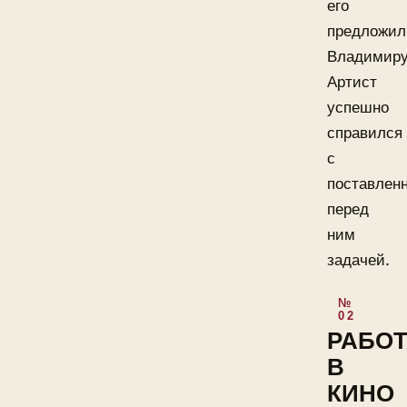
его
предложил
Владимиру
Артист
успешно
справился
с
поставлен
перед
ним
задачей.
РАБО
В
КИНО