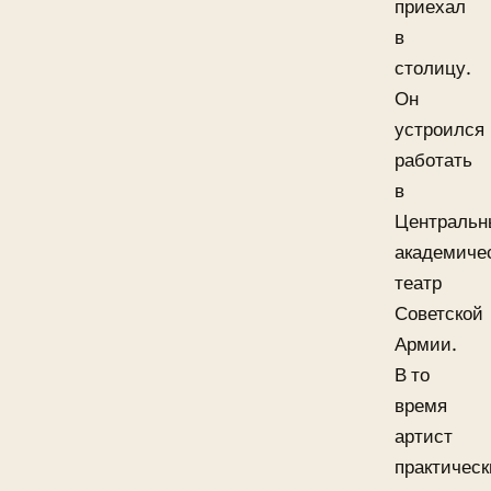
приехал
в
столицу.
Он
устроился
работать
в
Центральн
академиче
театр
Советской
Армии.
В то
время
артист
практическ