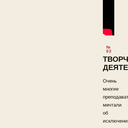
ТВОР
ДЕЯТ
Очень
многие
преподава
мечтали
об
исключени