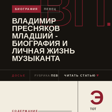
ВП
БИОГРАФИЯ
ПЕВЕЦ
ВЛАДИМИР
ПРЕСНЯКОВ
МЛАДШИЙ -
БИОГРАФИЯ И
ЛИЧНАЯ ЖИЗНЬ
МУЗЫКАНТА
ДОСЬЕ
РУБРИКА
ПЕВЕЦ
ЧИТАТЬ СТАТЬЮ
ЧТЕНИЕ
≈ 9 МИН
▼
Э
тот
СОДЕРЖАНИЕ