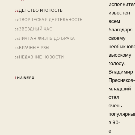
исполните
ДЕТСТВО И ЮНОСТЬ
известен
ТВОРЧЕСКАЯ ДЕЯТЕЛЬНОСТЬ
всем
благодаря
ЗВЕЗДНЫЙ ЧАС
своему
ЛИЧНАЯ ЖИЗНЬ ДО БРАКА
необыкнов
БРАЧНЫЕ УЗЫ
высокому
НЕДАВНИЕ НОВОСТИ
голосу.
Владимир
НАВЕРХ
Пресняков-
младший
стал
очень
популярны
в 90-
е