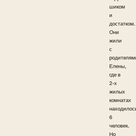
шиком
и
достатком.
Они
жили
с
родителям
Елены,
где в
2-х
жилых
комнатах
находилос
6
человек.
Но