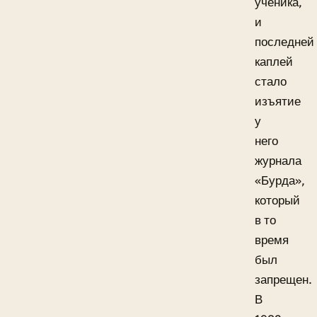
ученика,
и
последней
каплей
стало
изъятие
у
него
журнала
«Бурда»,
который
в то
время
был
запрещен.
В