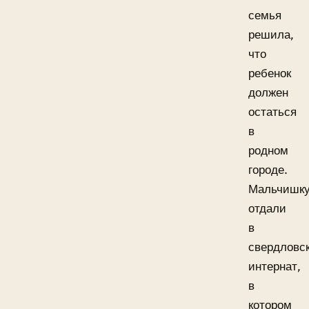
семья
решила,
что
ребенок
должен
остаться
в
родном
городе.
Мальчишк
отдали
в
свердловс
интернат,
в
котором