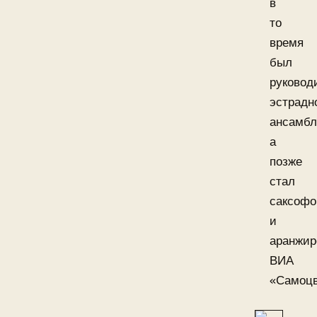
в
то
время
был
руковод
эстрадн
ансамбл
а
позже
стал
саксофо
и
аранжи
ВИА
«Самоцв