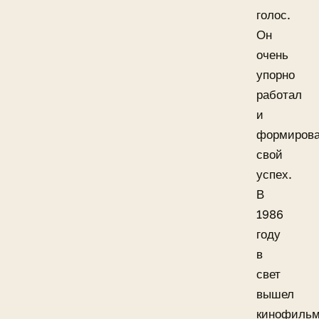
голос.
Он
очень
упорно
работал
и
формиров
свой
успех.
В
1986
году
в
свет
вышел
кинофиль