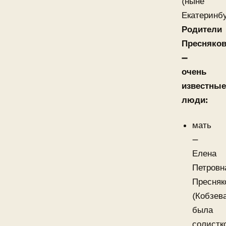
(ныне
Екатеринбу
Родители
Пресняко
—
очень
известные
люди:
мать
—
Елена
Петровн
Пресняк
(Кобзев
была
солистк