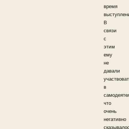
время
выступлен
В
связи
с
этим
ему
не
давали
участвова
в
самодеяте
что
очень
негативно
сказывало