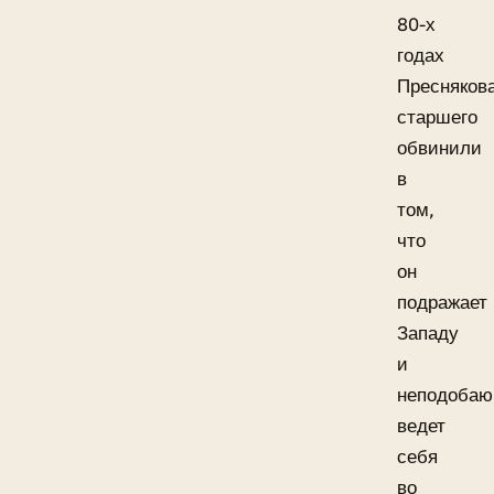
80-х
годах
Пресняков
старшего
обвинили
в
том,
что
он
подражает
Западу
и
неподоба
ведет
себя
во