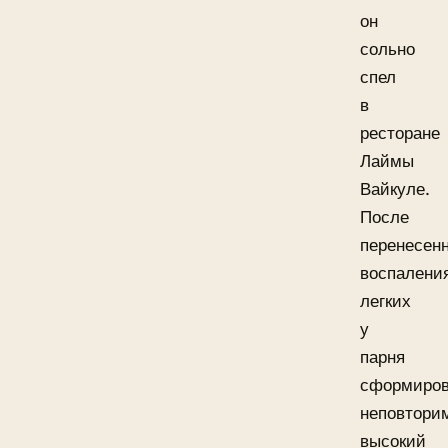
он
сольно
спел
в
ресторане
Лаймы
Вайкуле.
После
перенесенн
воспалени
легких
у
парня
сформиров
неповтори
высокий