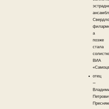
эстрадн
ансамбл
Свердло
филарм
а
позже
стала
солистк
ВИА
«Самоцв
отец
—
Владим
Петрови
Пресняк