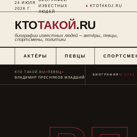
24 ИЮЛЯ
ИЗВЕСТНЫХ
●
KTOTAKOJ.RU
2026 Г.
ЛЮДЕЙ
КТО
ТАКОЙ
.RU
биографии известных людей — актёры, певцы,
спортсмены, политики
АКТЁРЫ
ПЕВЦЫ
СПОРТСМЕ
КТО ТАКОЙ.RU
■
ПЕВЕЦ
■
БИОГРАФИЯ
№ 0741
ВЛАДИМИР ПРЕСНЯКОВ МЛАДШИЙ