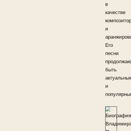
в
качестве
композито
и
аранжиров
Его
песни
продолжаю
быть
актуальны
и
популярны