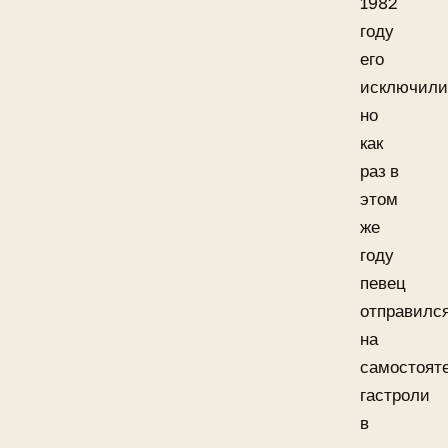
1982
году
его
исключили
но
как
раз в
этом
же
году
певец
отправилс
на
самостоят
гастроли
в