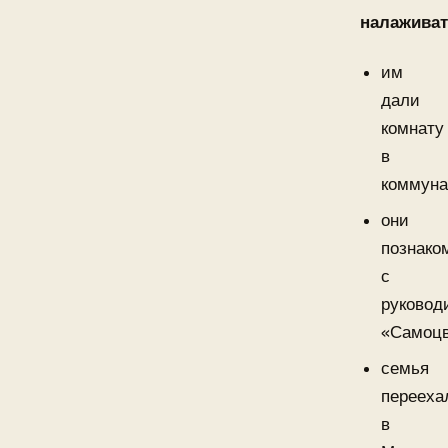
налаживат
им
дали
комнату
в
коммуна
они
познако
с
руковод
«Самоцв
семья
перееха
в