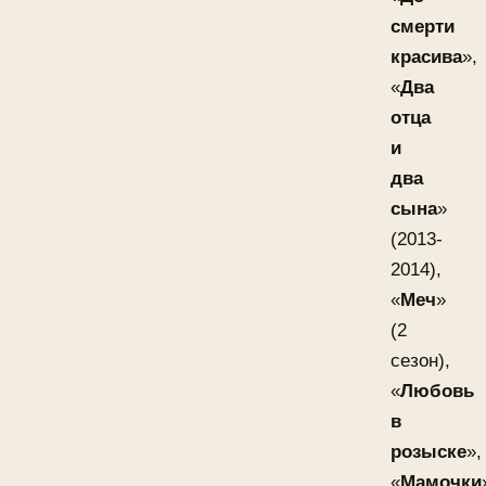
смерти
красива
»,
«
Два
отца
и
два
сына
»
(2013-
2014),
«
Меч
»
(2
сезон),
«
Любовь
в
розыске
»,
«
Мамочки