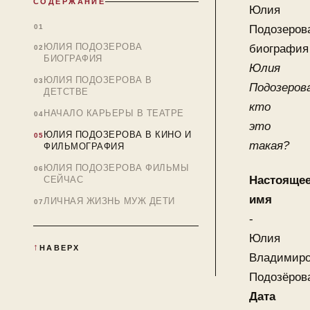
СОДЕРЖАНИЕ
Юлия
Подозеров
ЮЛИЯ ПОДОЗЕРОВА
биография
БИОГРАФИЯ
Юлия
ЮЛИЯ ПОДОЗЕРОВА В
Подозеров
ДЕТСТВЕ
кто
НАЧАЛО КАРЬЕРЫ В ТЕАТРЕ
это
ЮЛИЯ ПОДОЗЕРОВА В КИНО И
такая?
ФИЛЬМОГРАФИЯ
ЮЛИЯ ПОДОЗЕРОВА ФИЛЬМЫ
Настояще
СЕЙЧАС
имя
ЛИЧНАЯ ЖИЗНЬ МУЖ ДЕТИ
-
Юлия
НАВЕРХ
Владимиро
Подозёров
Дата