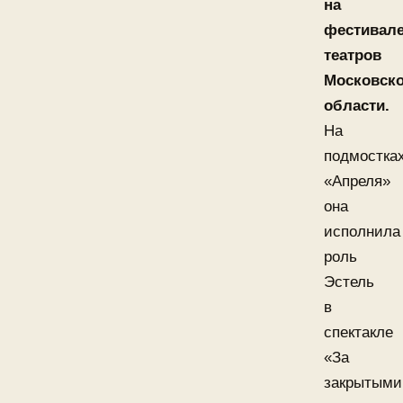
на
фестивал
театров
Московск
области.
На
подмостка
«Апреля»
она
исполнила
роль
Эстель
в
спектакле
«За
закрытыми