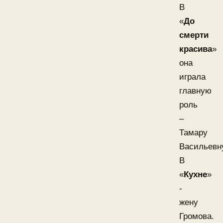
В
«
До
смерти
красива
»
она
играла
главную
роль
–
Тамару
Васильевн
В
«
Кухне
»
-
жену
Громова.