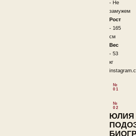
- Не
замужем
Рост
- 165
см
Вес
- 53
кг
instagram.c
ЮЛИЯ
ПОДО
БИОГ