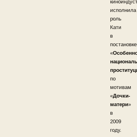
киноиндус
исполнила
роль
Кати
в
постановке
«
Особенн
национал
проституц
по
мотивам
«
Дочки-
матери
»
в
2009
году.