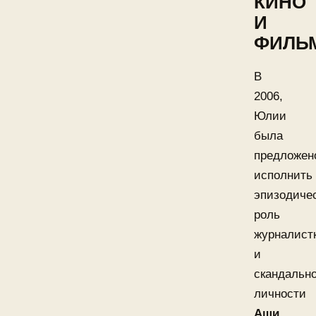
КИНО
И
ФИЛЬ
В
2006,
Юлии
была
предложен
исполнить
эпизодиче
роль
журналист
и
скандальн
личности
Аши