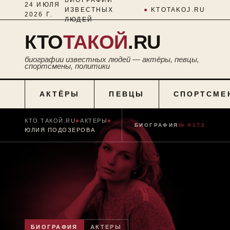
24 ИЮЛЯ
ИЗВЕСТНЫХ
●
KTOTAKOJ.RU
2026 Г.
ЛЮДЕЙ
КТО
ТАКОЙ
.RU
биографии известных людей — актёры, певцы,
спортсмены, политики
АКТЁРЫ
ПЕВЦЫ
СПОРТСМЕ
КТО ТАКОЙ.RU
■
АКТЕРЫ
■
БИОГРАФИЯ
№ 0172
ЮЛИЯ ПОДОЗЕРОВА
БИОГРАФИЯ
АКТЕРЫ