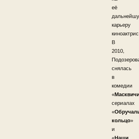
её
дальнейш
карьеру
киноактрис
В
2010,
Подозеров
снялась
в
комедии
«
Масквич
сериалах
«
Обручал
кольцо
»
и
«
Наши