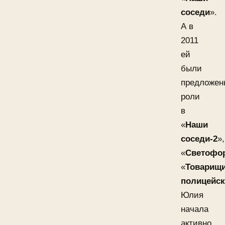
соседи
».
А в
2011
ей
были
предложен
роли
в
«
Наши
соседи-2
»,
«
Светофо
«
Товарищ
полицейск
Юлия
начала
активно