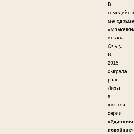
В
комедийно
мелодраме
«
Мамочки
играла
Ольгу.
В
2015
сыграла
роль
Лизы
в
шестой
серии
«
Удачлив
покойник
»