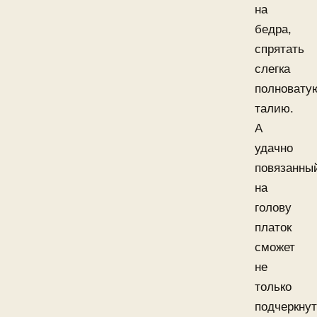
на
бедра,
спрятать
слегка
полновату
талию.
А
удачно
повязанны
на
голову
платок
сможет
не
только
подчеркну