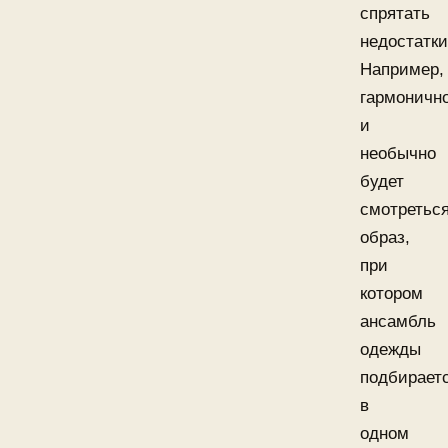
спрятать
недостатки
Например,
гармоничн
и
необычно
будет
смотретьс
образ,
при
котором
ансамбль
одежды
подбирает
в
одном