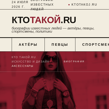
24 ИЮЛЯ
ИЗВЕСТНЫХ
●
KTOTAKOJ.RU
2026 Г.
ЛЮДЕЙ
КТО
ТАКОЙ
.RU
биографии известных людей — актёры, певцы,
спортсмены, политики
АКТЁРЫ
ПЕВЦЫ
СПОРТСМЕ
КТО ТАКОЙ.RU
■
ИСКУССТВО И ДИЗАЙН
■
БИОГРАФИЯ
№ 0016
АКСЕССУАРЫ