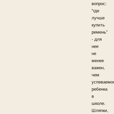
вопрос:
“где
лучше
купить
ремень”
- для
нее
не
менее
важен,
чем
успеваемо
ребенка
в
школе.
Шляпки,