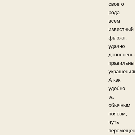
своего
рода
всем
известный
фьюжн,
удачно
дополненн
правильн
украшения
А как
удобно
за
обычным
поясом,
чуть
перемеще