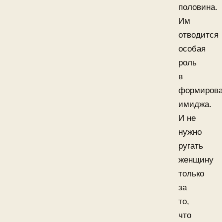
половина.
Им
отводится
особая
роль
в
формиров
имиджа.
И не
нужно
ругать
женщину
только
за
то,
что