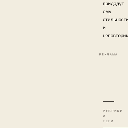
придадут
ему
стильност
и
неповтори
РЕКЛАМА
РУБРИКИ
И
ТЕГИ