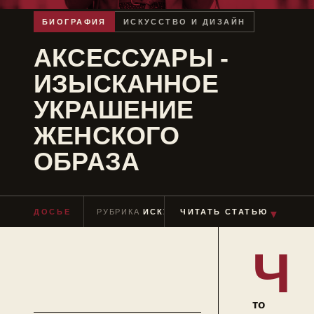
БИОГРАФИЯ
ИСКУССТВО И ДИЗАЙН
АКСЕССУАРЫ -
ИЗЫСКАННОЕ
УКРАШЕНИЕ
ЖЕНСКОГО
ОБРАЗА
▼
ДОСЬЕ
РУБРИКА
ИСКУССТВО И ДИЗАЙН
ЧИТАТЬ СТАТЬЮ
ЧТЕН
Ч
то