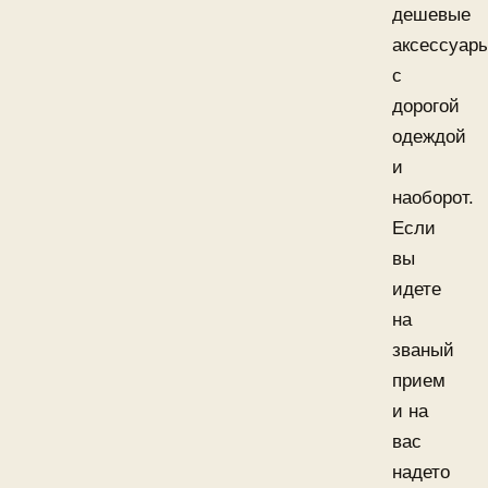
дешевые
аксессуар
с
дорогой
одеждой
и
наоборот.
Если
вы
идете
на
званый
прием
и на
вас
надето