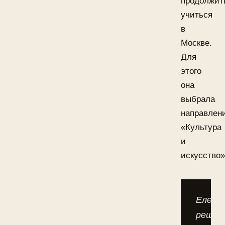
продолжит
учиться
в
Москве.
Для
этого
она
выбрала
направлен
«Культура
и
искусство»
Елена
решил