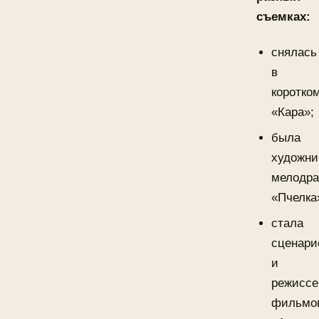
съемках:
снялась
в
коротко
«Кара»;
была
художни
мелодр
«Пчелка
стала
сценари
и
режисс
фильмо