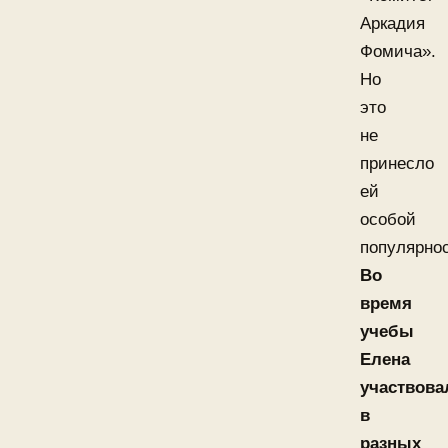
Аркадия
Фомича».
Но
это
не
принесло
ей
особой
популярнос
Во
время
учебы
Елена
участвова
в
разных