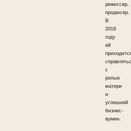
режиссер,
продюсер.
В
2019
году
ей
приходитс
справлять
с
ролью
матери
и
успешной
бизнес-
вумен.