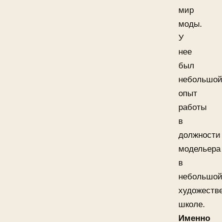
мир
моды.
У
нее
был
небольшо
опыт
работы
в
должности
модельера
в
небольшо
художеств
школе.
Именно