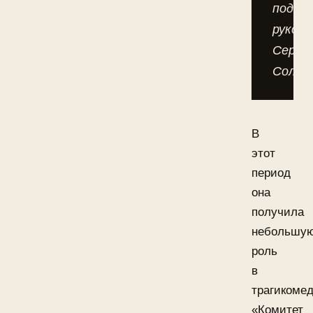
под
руков
Серге
Соловь
В
этот
период
она
получила
небольшу
роль
в
трагикоме
«Комитет