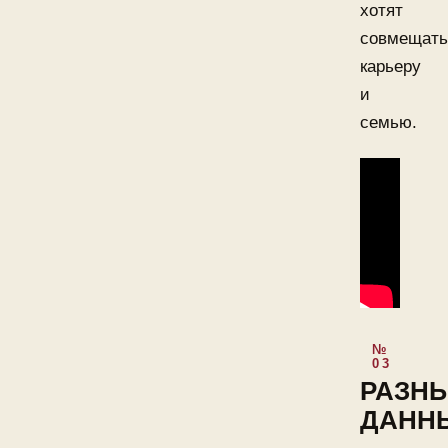
хотят
совмещать
карьеру
и
семью.
РАЗН
ДАНН