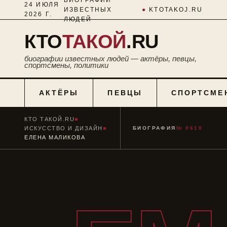
24 ИЮЛЯ
ИЗВЕСТНЫХ
●
KTOTAKOJ.RU
2026 Г.
ЛЮДЕЙ
КТО
ТАКОЙ
.RU
биографии известных людей — актёры, певцы,
спортсмены, политики
АКТЁРЫ
ПЕВЦЫ
СПОРТСМЕ
КТО ТАКОЙ.RU
■
ИСКУССТВО И ДИЗАЙН
■
БИОГРАФИЯ
№ 0610
ЕЛЕНА МАЛИКОВА