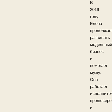
В
2019
году
Елена
продолжае
развивать
модельны
бизнес
и
помогает
мужу.
Она
работает
исполните
продюсер
и