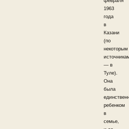
февраля
1963
года
в
Казани
(по
некоторым
источника
— в
Туле).
Она
была
единствен
ребенком
в
семье,