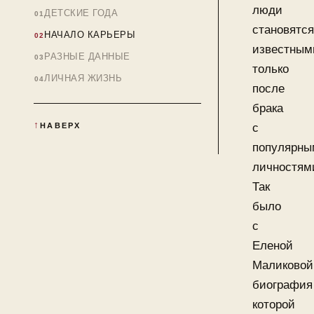
люди
ДЕТСКИЕ ГОДА
становятся
НАЧАЛО КАРЬЕРЫ
известным
РАЗНЫЕ ДАННЫЕ
только
ЛИЧНАЯ ЖИЗНЬ
после
брака
НАВЕРХ
с
популярны
личностям
Так
было
с
Еленой
Маликовой
биография
которой