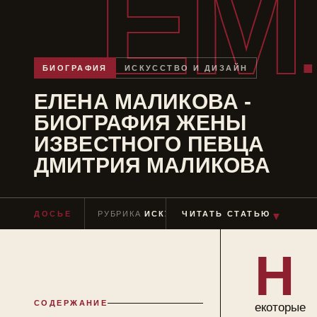
ЕМ
БИОГРАФИЯ
ИСКУССТВО И ДИЗАЙН
ЕЛЕНА МАЛИКОВА -
БИОГРАФИЯ ЖЕНЫ
ИЗВЕСТНОГО ПЕВЦА
ДМИТРИЯ МАЛИКОВА
ДОСЬЕ
РУБРИКА
ИСКУССТВО И ДИЗАЙН
ЧИТАТЬ СТАТЬЮ
ЧТЕН
▼
Н
СОДЕРЖАНИЕ
екоторые