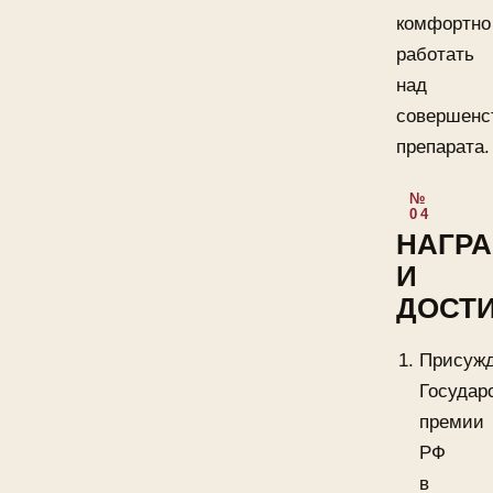
комфортно
работать
над
совершенс
препарата.
НАГР
И
ДОСТ
Присуж
Государ
премии
РФ
в