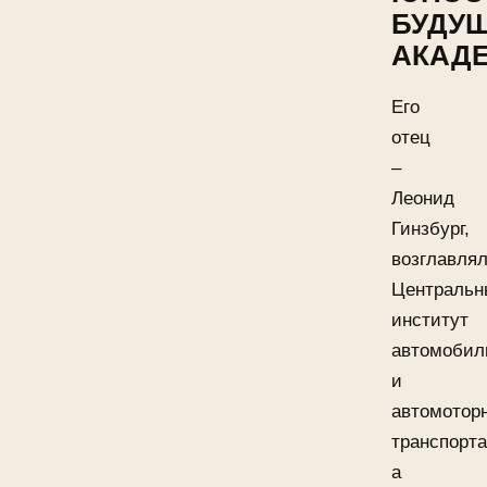
БУДУ
АКАД
Его
отец
–
Леонид
Гинзбург,
возглавля
Центральн
институт
автомобил
и
автомотор
транспорта
а