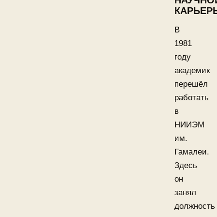
НАУЧНО
КАРЬЕР
В
1981
году
академик
перешёл
работать
в
НИИЭМ
им.
Гамалеи.
Здесь
он
занял
должность