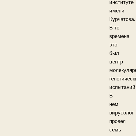
институте
имени
Курчатова.
В те
времена
это
был
центр
молекуляр
генетическ
испытаний
В
нем
вирусолог
провел
семь