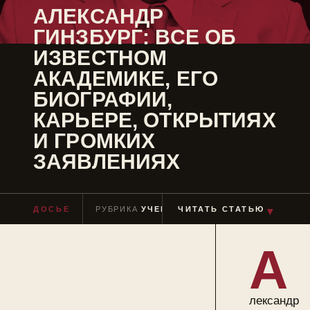
АЛЕКСАНДР
ГИНЗБУРГ: ВСЕ ОБ
ИЗВЕСТНОМ
АКАДЕМИКЕ, ЕГО
БИОГРАФИИ,
КАРЬЕРЕ, ОТКРЫТИЯХ
И ГРОМКИХ
ЗАЯВЛЕНИЯХ
ДОСЬЕ
РУБРИКА
УЧЕНЫЕ
ЧИТАТЬ СТАТЬЮ
ЧТЕНИЕ
≈ 4 МИН
▼
А
лександр