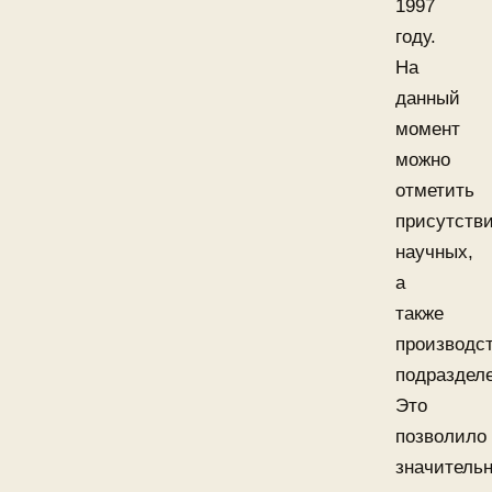
1997
году.
На
данный
момент
можно
отметить
присутств
научных,
а
также
производс
подраздел
Это
позволило
значитель