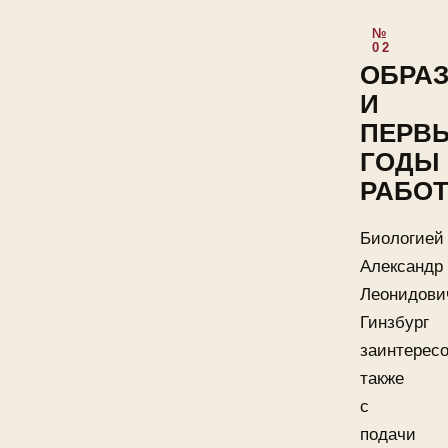
ОБРА
И
ПЕРВ
ГОДЫ
РАБО
Биологией
Александр
Леонидови
Гинзбург
заинтерес
также
с
подачи