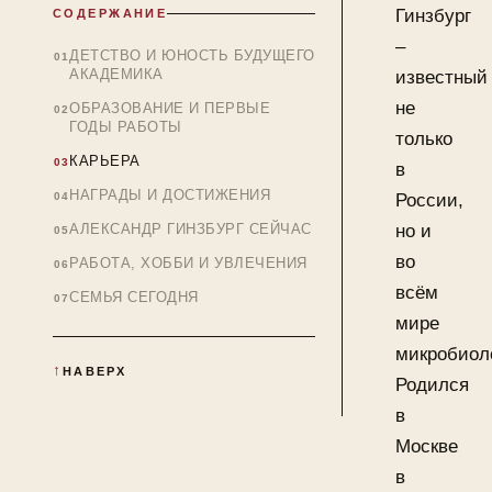
Гинзбург
СОДЕРЖАНИЕ
–
ДЕТСТВО И ЮНОСТЬ БУДУЩЕГО
АКАДЕМИКА
известный
не
ОБРАЗОВАНИЕ И ПЕРВЫЕ
ГОДЫ РАБОТЫ
только
КАРЬЕРА
в
НАГРАДЫ И ДОСТИЖЕНИЯ
России,
АЛЕКСАНДР ГИНЗБУРГ СЕЙЧАС
но и
во
РАБОТА, ХОББИ И УВЛЕЧЕНИЯ
всём
СЕМЬЯ СЕГОДНЯ
мире
микробиоло
НАВЕРХ
Родился
в
Москве
в