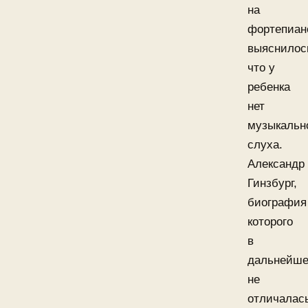
на
фортепиан
выяснилос
что у
ребенка
нет
музыкальн
слуха.
Александр
Гинзбург,
биография
которого
в
дальнейш
не
отличалас