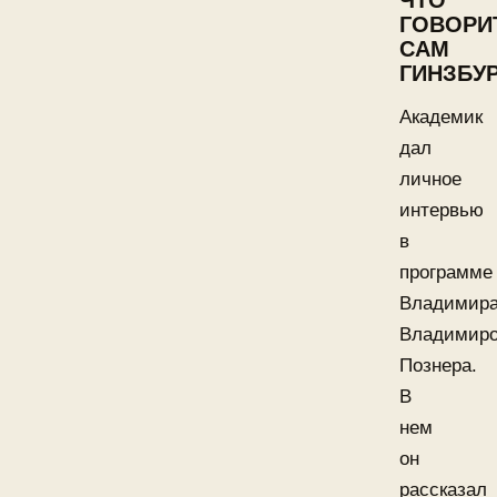
ЧТО
ГОВОРИ
САМ
ГИНЗБУ
Академик
дал
личное
интервью
в
программе
Владимир
Владимиро
Познера.
В
нем
он
рассказал