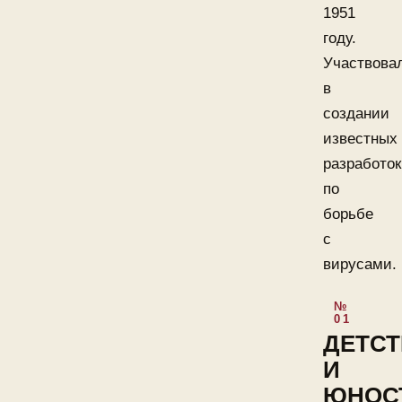
1951
году.
Участвова
в
создании
известных
разработок
по
борьбе
с
вирусами.
ДЕТС
И
ЮНОС