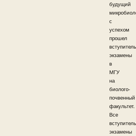
будущий
микробиол
с
успехом
прошел
вступител
экзамены
в
МГУ
на
биолого-
почвенный
факультет.
Все
вступител
экзамены