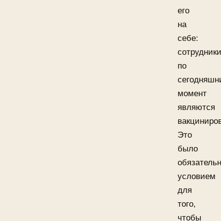
его
на
себе:
сотрудник
по
сегодняшн
момент
являются
вакциниро
Это
было
обязатель
условием
для
того,
чтобы