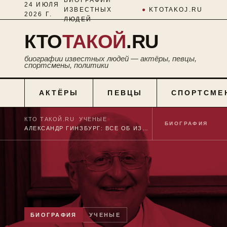
24 ИЮЛЯ
ИЗВЕСТНЫХ
●
KTOTAKOJ.RU
2026 Г.
ЛЮДЕЙ
КТО
ТАКОЙ
.RU
биографии известных людей — актёры, певцы,
спортсмены, политики
АКТЁРЫ
ПЕВЦЫ
СПОРТСМЕ
КТО ТАКОЙ.RU
■
УЧЕНЫЕ
■
БИОГРАФИЯ
№ 11
АЛЕКСАНДР ГИНЗБУРГ: ВСЕ ОБ ИЗВЕСТНОМ АКАДЕМИКЕ
БИОГРАФИЯ
УЧЕНЫЕ