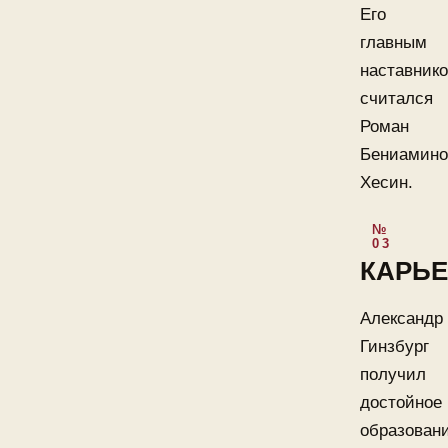
Его
главным
наставник
считался
Роман
Бениамино
Хесин.
КАРЬЕ
Александр
Гинзбург
получил
достойное
образован