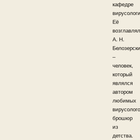
кафедре
вирусологи
Её
возглавля
А. Н.
Белозерск
–
человек,
который
являлся
автором
любимых
вирусолог
брошюр
из
детства.