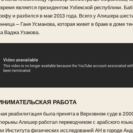
время является президентом Узбекской республики. Баб
рофу и разбился в мае 2013 года. Всего у Алишера шест
нница — Ганя Усманова, которая живет в браке в доме те
а Ваджа Узакова.
ИНИМАТЕЛЬСКАЯ РАБОТА
я реабилитация была принята в Верховном суде в 2000
тюрьмы Алишер работал переводчиком с арабского языка
и Института физических исследований АН в городе Анд