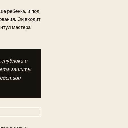
ше ребенка, и под
ования. Он входит
титул мастера
спублики и
тета защиты
ледствии