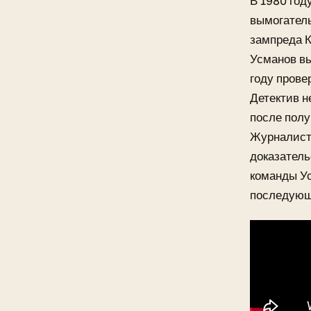
В 1980 год
вымогатель
зампреда К
Усманов вы
году прове
Детектив н
после полу
Журналист 
доказатель
команды Ус
последующ