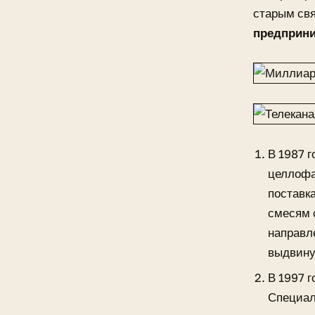
старым свя
предприни
В 1987 
целлофа
поставк
смесям 
направл
выдвину
В 1997 
Специал