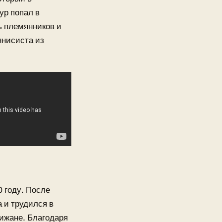
ур попал в
ь племянников и
ннисиста из
 году. После
 и трудился в
ижане. Благодаря