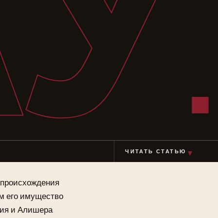
АУ
ЧИТАТЬ СТАТЬЮ
▼
о происхождения
м его имущество
фия и Алишера