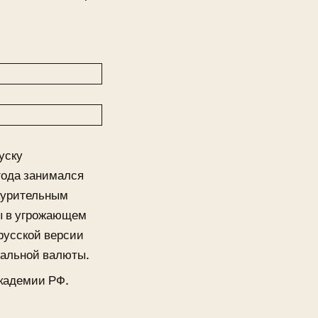
уску
 года занимался
 курительным
ы в угрожающем
 русской версии
нальной валюты.
Академии РФ.