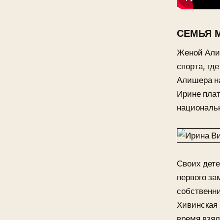
СЕМЬЯ 
Женой Али
спорта, гд
Алишера на
Ирине плат
националь
Своих дете
первого за
собственни
Хивинская 
время взял