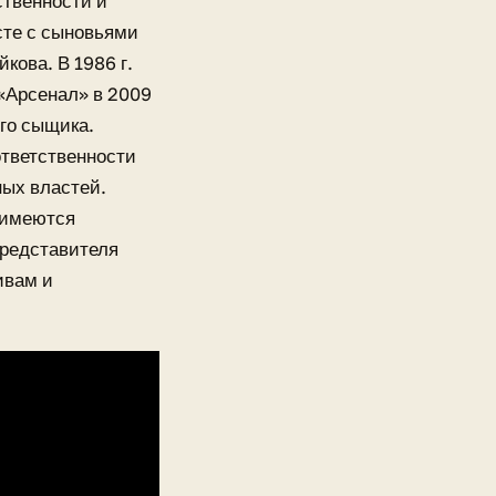
ственности и
те с сыновьями
ова. В 1986 г.
«Арсенал» в 2009
ого сыщика.
ответственности
ных властей.
 имеются
представителя
ивам и