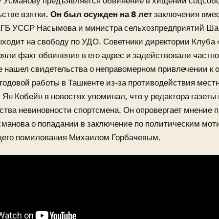
у Усманову предъявляется обвинение в хищении соцсоб
стве взятки.
Он был осужден на 8 лет
заключения вмес
ГБ УССР Насымова и министра сельхозпредприятий Шайк
ходит на свободу по УДО. Советники директории Клуба 
ряли факт обвинения в его адрес и задействовали частн
е нашел свидетельства о неправомерном привлечении к 
годовой работы в Ташкенте из-за противодействия мест
Ян Кобейн в новостях упоминал, что у редактора газеты
ства невиновности спортсмена. Он опровергает мнение 
манова о попадании в заключение по политическим мот
его помилования Михаилом Горбачевым.