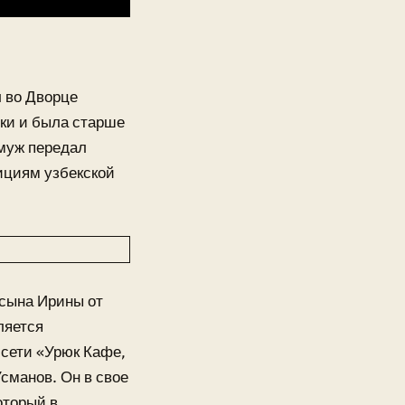
л во Дворце
ики и была старше
 муж передал
ициям узбекской
 сына Ирины от
ляется
 сети «Урюк Кафе,
сманов. Он в свое
оторый в