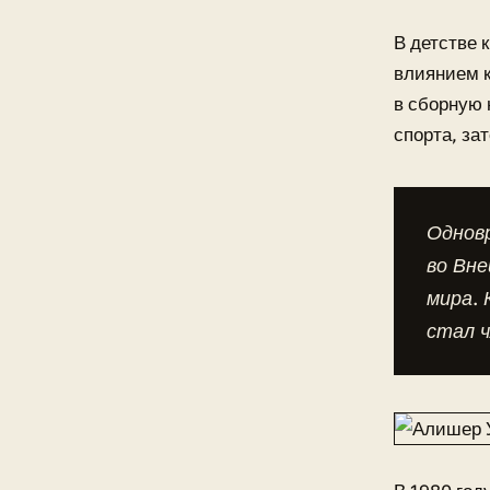
В детстве 
влиянием 
в сборную 
спорта, за
Однов
во Вн
мира. 
стал 