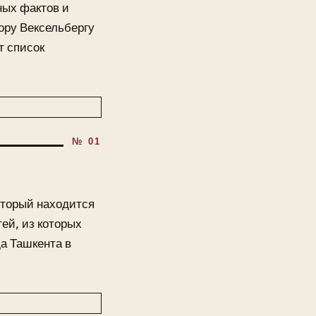
ных фактов и
тору Вексельбергу
т список
оторый находится
тей, из которых
а Ташкента в