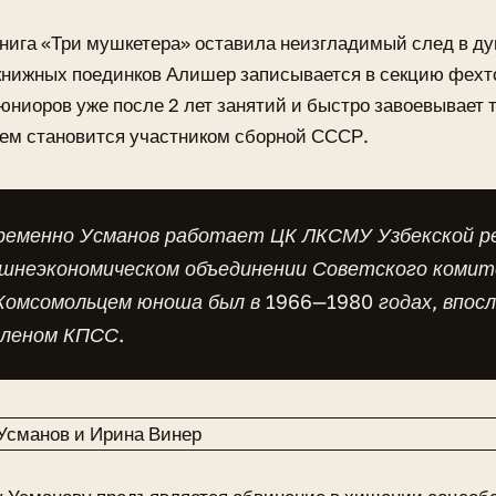
книга «Три мушкетера» оставила неизгладимый след в ду
книжных поединков Алишер записывается в секцию фехт
юниоров уже после 2 лет занятий и быстро завоевывает 
тем становится участником сборной СССР.
ременно Усманов работает ЦК ЛКСМУ Узбекской ре
ешнеэкономическом объединении Советского коми
Комсомольцем юноша был в 1966—1980 годах, впос
членом КПСС.