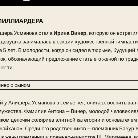
МИЛЛИАРДЕРА
шера Усманова стала
Ирина Винер
, которую он встрети
е девушка занималась в секции художественной гимнаст
 5 лет. В молодости, когда он сидел в тюрьме, будущий
ок, обозначающий предложение стать его женой по трад
ности.
й у Алишера Усманова в семье нет, олигарх воспитывал
мужества. Фамилия Антона — Винер, молодой человек яв
ком цепочки соляриев элитной категории и основателем
чайхана». Среди его родственников — племянник Бабур У
 в жены племянницу премьер-министра Ш. Мирзиеева, к