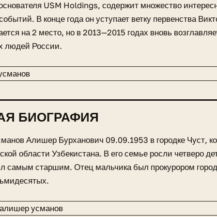
основателя USM Holdings, содержит множество интерес
событий. В конце года он уступает ветку первенства Вик
ется на 2 место, но в 2013—2015 годах вновь возглавляе
х людей России.
АЯ БИОГРАФИЯ
манов Алишер Бурханович 09.09.1953 в городке Чуст, к
ской области Узбекистана. В его семье росли четверо де
л самым старшим. Отец мальчика был прокурором город
сьмидесятых.