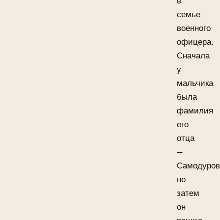
в
семье
военного
офицера.
Сначала
у
мальчика
была
фамилия
его
отца
—
Самодуров
но
затем
он