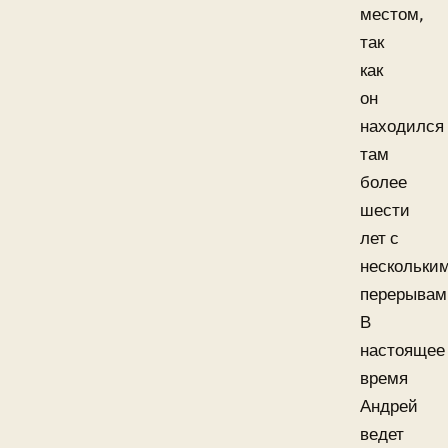
местом,
так
как
он
находился
там
более
шести
лет с
нескольки
перерывам
В
настоящее
время
Андрей
ведет