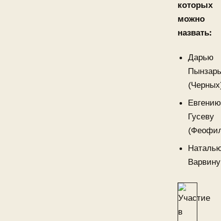
которых
можно
назвать:
Дарью
Пынзар
(Черных
Евгени
Гусеву
(Феофил
Наталь
Варвину