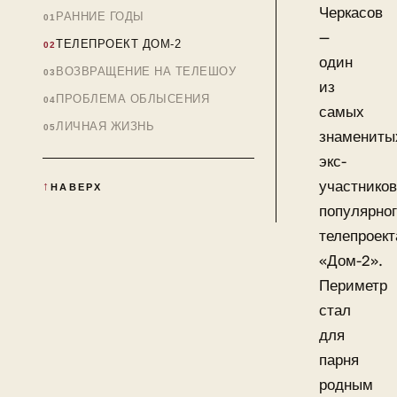
Черкасов
РАННИЕ ГОДЫ
—
ТЕЛЕПРОЕКТ ДОМ-2
один
ВОЗВРАЩЕНИЕ НА ТЕЛЕШОУ
из
ПРОБЛЕМА ОБЛЫСЕНИЯ
самых
ЛИЧНАЯ ЖИЗНЬ
знамениты
экс-
участников
НАВЕРХ
популярно
телепроект
«Дом-2».
Периметр
стал
для
парня
родным