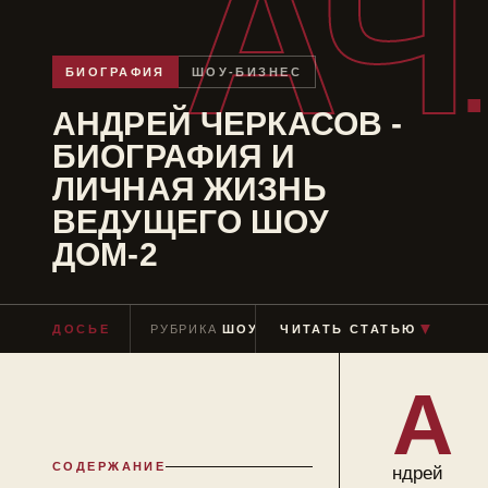
АЧ
БИОГРАФИЯ
ШОУ-БИЗНЕС
АНДРЕЙ ЧЕРКАСОВ -
БИОГРАФИЯ И
ЛИЧНАЯ ЖИЗНЬ
ВЕДУЩЕГО ШОУ
ДОМ-2
ДОСЬЕ
РУБРИКА
ШОУ-БИЗНЕС
ЧИТАТЬ СТАТЬЮ
ЧТЕНИЕ
≈ 7 МИ
▼
А
СОДЕРЖАНИЕ
ндрей