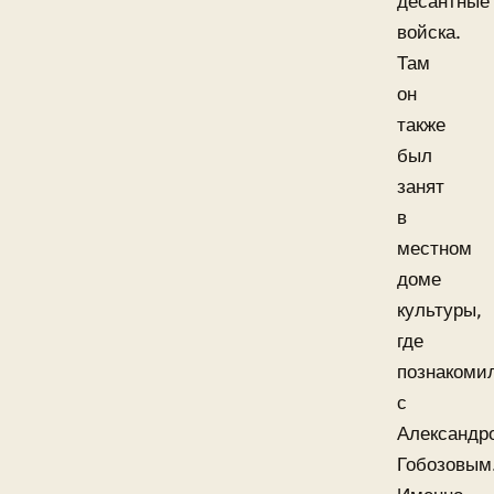
десантные
войска.
Там
он
также
был
занят
в
местном
доме
культуры,
где
познакоми
с
Александр
Гобозовым