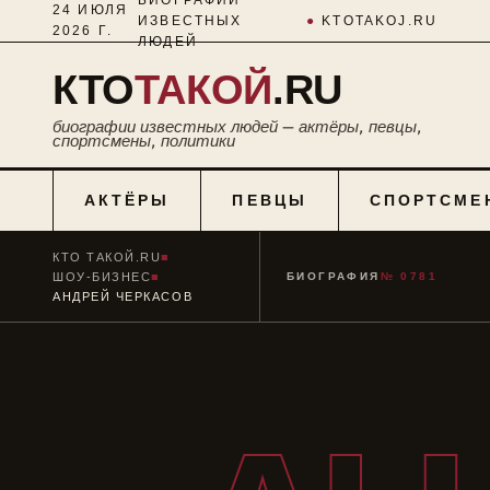
24 ИЮЛЯ
ИЗВЕСТНЫХ
●
KTOTAKOJ.RU
2026 Г.
ЛЮДЕЙ
КТО
ТАКОЙ
.RU
биографии известных людей — актёры, певцы,
спортсмены, политики
АКТЁРЫ
ПЕВЦЫ
СПОРТСМЕ
КТО ТАКОЙ.RU
■
ШОУ-БИЗНЕС
■
БИОГРАФИЯ
№ 0781
АНДРЕЙ ЧЕРКАСОВ