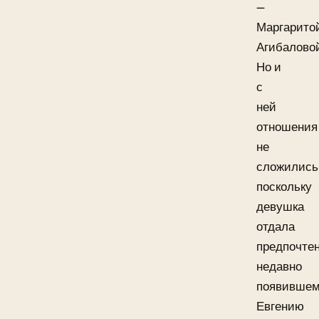
—
Маргарито
Агибалово
Но и
с
ней
отношения
не
сложились
поскольку
девушка
отдала
предпочте
недавно
появившем
Евгению