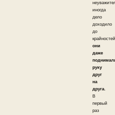
неуважите
иногда
дело
доходило
до
крайностей
они
даже
поднимал
руку
друг
на
друга
.
В
первый
раз