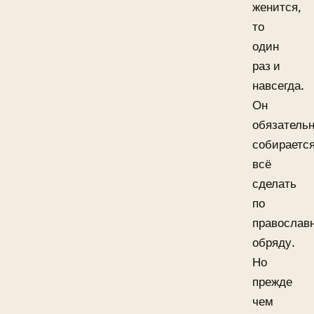
женится,
то
один
раз и
навсегда.
Он
обязатель
собираетс
всё
сделать
по
православ
обряду.
Но
прежде
чем