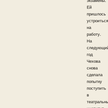
экзамены.
Ей
пришлось
устроитьс
на
работу.
На
следующи
год
Чехова
снова
сделала
попытку
поступить
в
театральн