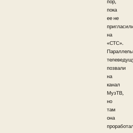
пор,
пока
ее не
пригласил
на
«СТС».
Параллель
телеведу
позвали
на
канал
МузТВ,
но
там
она
проработа