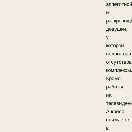
аппетитно
и
раскрепощ
девушки,
у
которой
полностью
отсутство
комплексы
Кроме
работы
на
телевиден
Анфиса
снимается
в