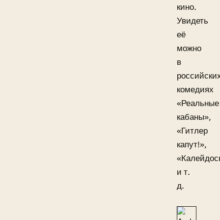
кино.
Увидеть
её
можно
в
российски
комедиях
«Реальные
кабаны»,
«Гитлер
капут!»,
«Калейдос
и т.
д.