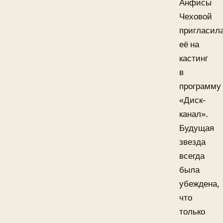
Анфисы
Чеховой
пригласил
её на
кастинг
в
программу
«Диск-
канал».
Будущая
звезда
всегда
была
убеждена,
что
только