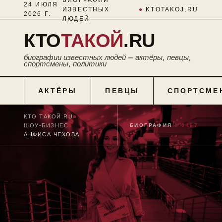
24 ИЮЛЯ
ИЗВЕСТНЫХ
●
KTOTAKOJ.RU
2026 Г.
ЛЮДЕЙ
КТО
ТАКОЙ
.RU
биографии известных людей — актёры, певцы,
спортсмены, политики
АКТЁРЫ
ПЕВЦЫ
СПОРТСМЕ
КТО ТАКОЙ.RU
■
ШОУ-БИЗНЕС
■
БИОГРАФИЯ
№ 0467
АНФИСА ЧЕХОВА