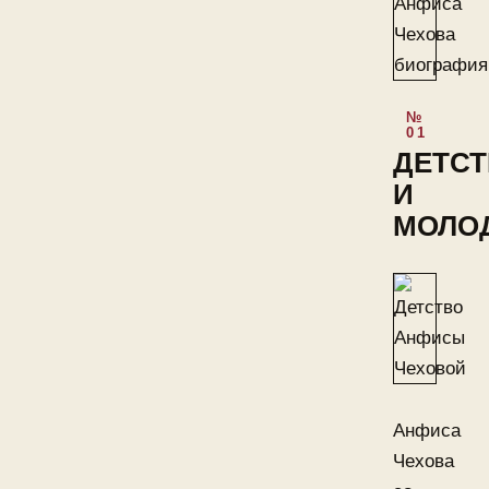
ДЕТС
И
МОЛО
Анфиса
Чехова