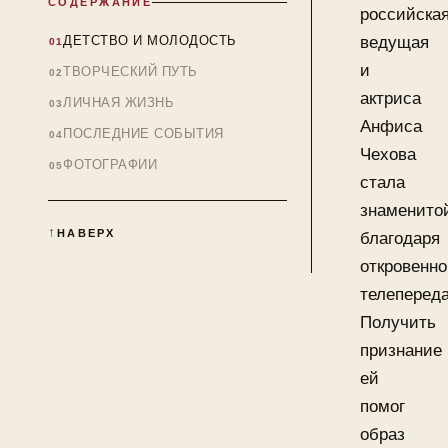
СОДЕРЖАНИЕ
российска
ведущая
ДЕТСТВО И МОЛОДОСТЬ
и
ТВОРЧЕСКИЙ ПУТЬ
актриса
ЛИЧНАЯ ЖИЗНЬ
Анфиса
ПОСЛЕДНИЕ СОБЫТИЯ
Чехова
ФОТОГРАФИИ
стала
знаменито
НАВЕРХ
благодаря
откровенн
телепереда
Получить
признание
ей
помог
образ