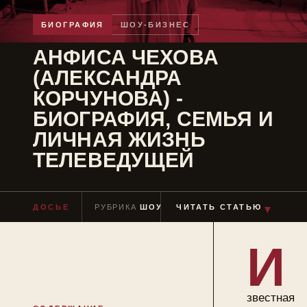
БИОГРАФИЯ
ШОУ-БИЗНЕС
АНФИСА ЧЕХОВА
(АЛЕКСАНДРА
КОРЧУНОВА) -
БИОГРАФИЯ, СЕМЬЯ И
ЛИЧНАЯ ЖИЗНЬ
ТЕЛЕВЕДУЩЕЙ
ДОСЬЕ
РУБРИКА
ШОУ-БИЗНЕС
ЧИТАТЬ СТАТЬЮ
ЧТЕНИЕ
≈ 9 МИ
▼
И
звестная