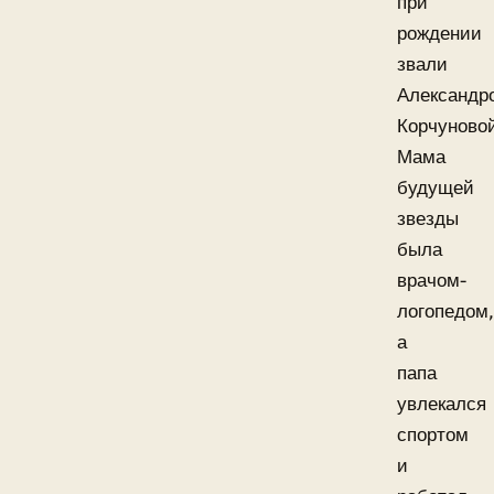
при
рождении
звали
Александр
Корчуново
Мама
будущей
звезды
была
врачом-
логопедом,
а
папа
увлекался
спортом
и