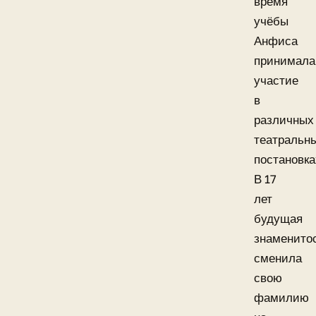
время
учёбы
Анфиса
принимала
участие
в
различных
театральн
постановка
В 17
лет
будущая
знаменито
сменила
свою
фамилию