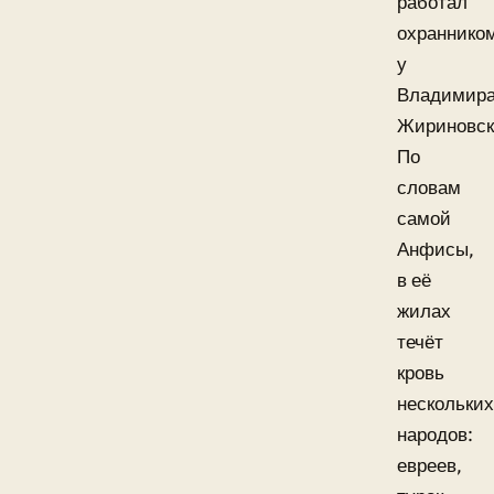
работал
охраннико
у
Владимир
Жириновск
По
словам
самой
Анфисы,
в её
жилах
течёт
кровь
нескольких
народов:
евреев,