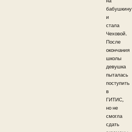
на
бабушкину
и
стала
Чеховой.
После
окончания
школы
девушка
пыталась
поступить
в
ГИТИС,
но не
смогла
сдать