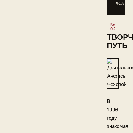
концу.
ТВОР
ПУТЬ
В
1996
году
знакомая