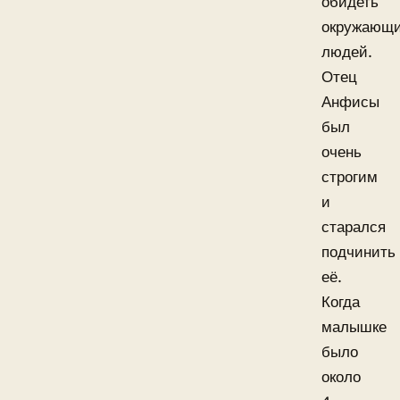
обидеть
окружающ
людей.
Отец
Анфисы
был
очень
строгим
и
старался
подчинить
её.
Когда
малышке
было
около