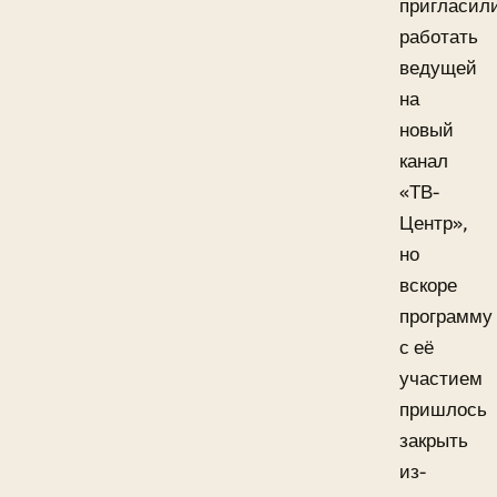
пригласил
работать
ведущей
на
новый
канал
«ТВ-
Центр»,
но
вскоре
программу
с её
участием
пришлось
закрыть
из-