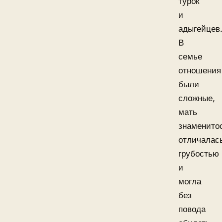
турок
и
адыгейцев
В
семье
отношения
были
сложные,
мать
знаменито
отличалас
грубостью
и
могла
без
повода