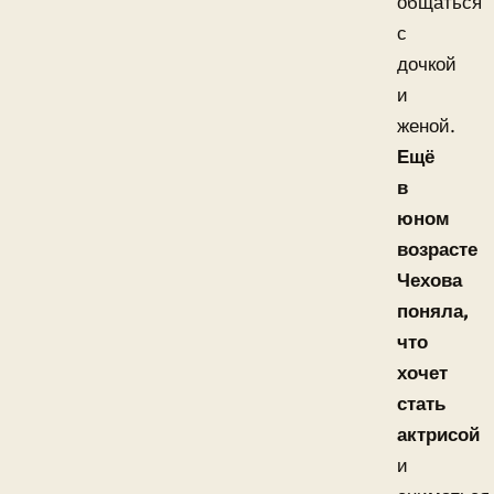
общаться
с
дочкой
и
женой.
Ещё
в
юном
возрасте
Чехова
поняла,
что
хочет
стать
актрисой
и