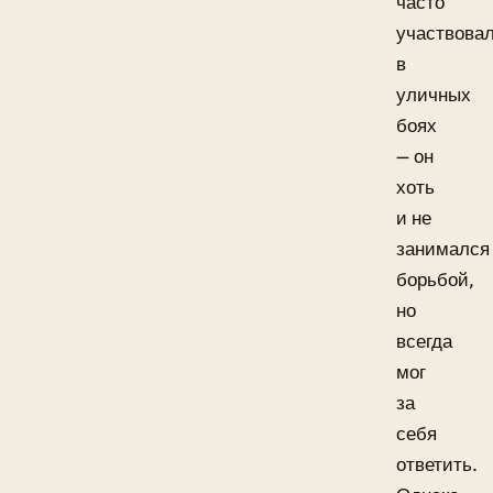
часто
участвова
в
уличных
боях
— он
хоть
и не
занимался
борьбой,
но
всегда
мог
за
себя
ответить.