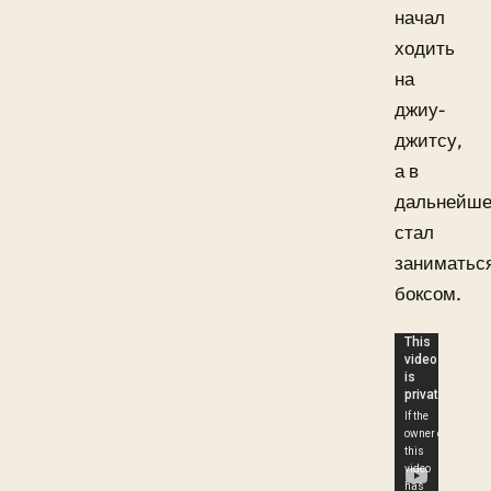
начал
ходить
на
джиу-
джитсу,
а в
дальнейш
стал
заниматьс
боксом.