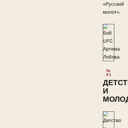
«Русский
молот».
ДЕТС
И
МОЛО