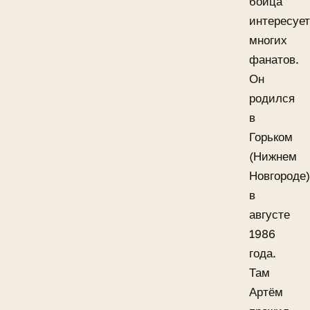
бойца
интересует
многих
фанатов.
Он
родился
в
Горьком
(Нижнем
Новгороде)
в
августе
1986
года.
Там
Артём