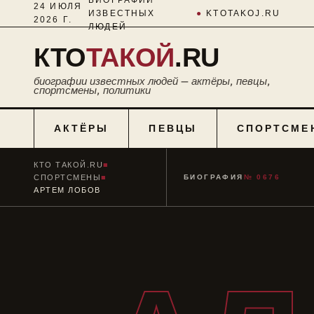
24 ИЮЛЯ
ИЗВЕСТНЫХ
●
KTOTAKOJ.RU
2026 Г.
ЛЮДЕЙ
КТО
ТАКОЙ
.RU
биографии известных людей — актёры, певцы,
спортсмены, политики
АКТЁРЫ
ПЕВЦЫ
СПОРТСМЕ
КТО ТАКОЙ.RU
■
СПОРТСМЕНЫ
■
БИОГРАФИЯ
№ 0676
АРТЕМ ЛОБОВ