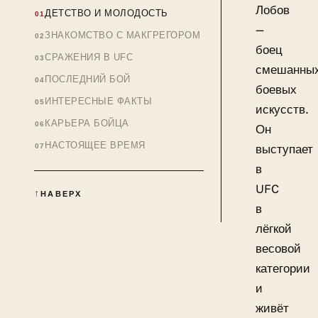
Лобов
ДЕТСТВО И МОЛОДОСТЬ
—
ЗНАКОМСТВО С МАКГРЕГОРОМ
боец
СРАЖЕНИЯ В UFC
смешанны
ПОСЛЕДНИЙ БОЙ
боевых
ИНТЕРЕСНЫЕ ФАКТЫ
искусств.
КАРЬЕРА БОЙЦА
Он
НАСТОЯЩЕЕ ВРЕМЯ
выступает
в
UFC
НАВЕРХ
в
лёгкой
весовой
категории
и
живёт