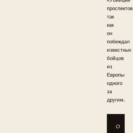
«Убийцей
проспектов
так
как
он
побеждал
известных
бойцов
из
Европы
одного
за
другим.
О