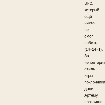
UFC,
который
ещё
никто
не
смог
побить
(14−14−1).
За
неповтори
стиль
игры
поклонник
дали
Артёму
прозвище