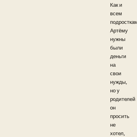
Как и
всем
подросткам
Артёму
нужны
были
деньги
на
свои
нужды,
но у
родителей
он
просить
не
хотел,