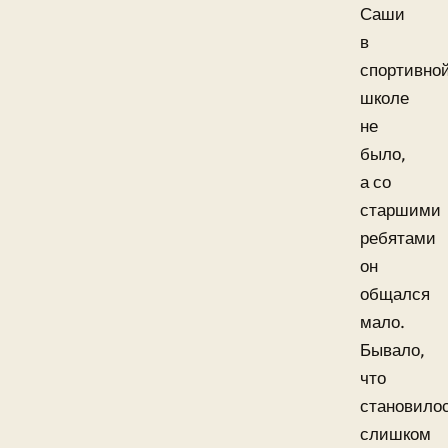
Саши
в
спортивно
школе
не
было,
а со
старшими
ребятами
он
общался
мало.
Бывало,
что
становило
слишком