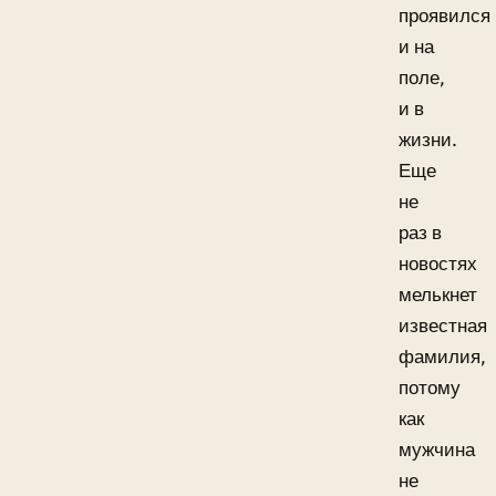
проявился
и на
поле,
и в
жизни.
Еще
не
раз в
новостях
мелькнет
известная
фамилия,
потому
как
мужчина
не