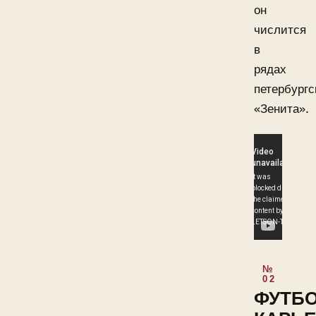
он
числится
в
рядах
петербургс
«Зенита».
ФУТБ