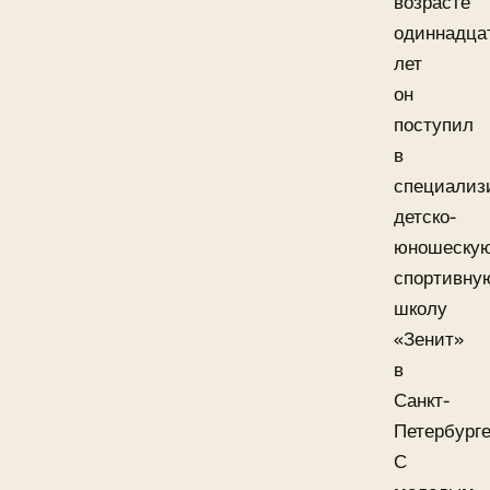
возрасте
одиннадца
лет
он
поступил
в
специализ
детско-
юношеску
спортивну
школу
«Зенит»
в
Санкт-
Петербурге
С