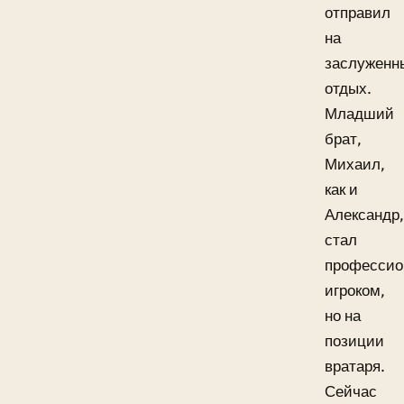
отправил
на
заслуженн
отдых.
Младший
брат,
Михаил,
как и
Александр,
стал
професси
игроком,
но на
позиции
вратаря.
Сейчас