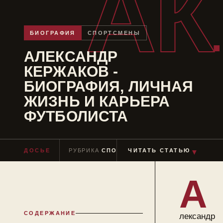
АК
БИОГРАФИЯ
СПОРТСМЕНЫ
АЛЕКСАНДР
КЕРЖАКОВ -
БИОГРАФИЯ, ЛИЧНАЯ
ЖИЗНЬ И КАРЬЕРА
ФУТБОЛИСТА
▼
ДОСЬЕ
РУБРИКА
СПОРТСМЕНЫ
ЧИТАТЬ СТАТЬЮ
ЧТЕНИЕ
≈ 11 М
А
СОДЕРЖАНИЕ
лександр