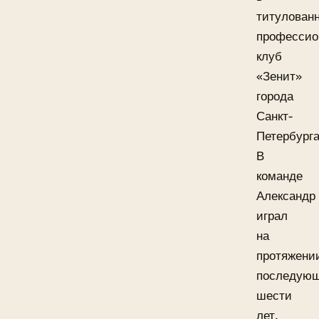
титулован
профессио
клуб
«Зенит»
города
Санкт-
Петербурга
В
команде
Александр
играл
на
протяжени
последую
шести
лет.