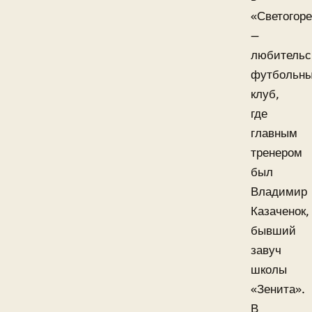
«Светогор
—
любительс
футбольн
клуб,
где
главным
тренером
был
Владимир
Казаченок,
бывший
завуч
школы
«Зенита».
В