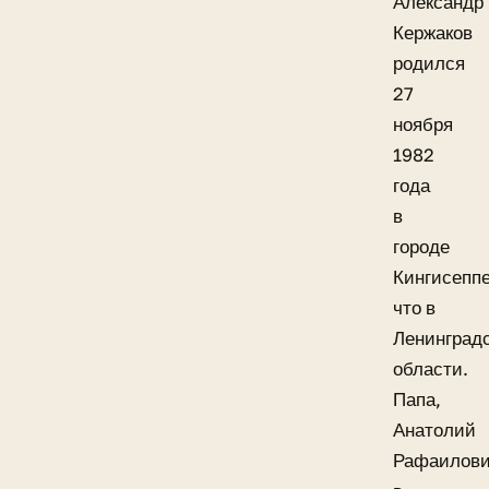
Александр
Кержаков
родился
27
ноября
1982
года
в
городе
Кингисеппе
что в
Ленинград
области.
Папа,
Анатолий
Рафаилови