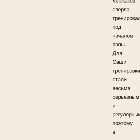
Кержаков
сперва
тренирова
под
началом
папы.
Для
Саши
тренировк
стали
весьма
серьезным
и
регулярны
поэтому
в