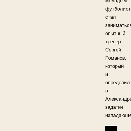
молодым
футболис
стал
заниматьс
опытный
тренер
Сергей
Романов,
который
и
определил
в
Александр
задатки
нападающе