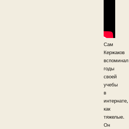
Сам
Кержаков
вспоминал
годы
своей
учебы
в
интернате,
как
тяжелые.
Он