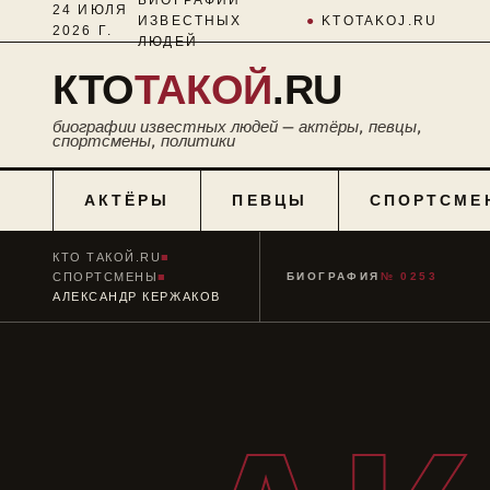
24 ИЮЛЯ
ИЗВЕСТНЫХ
●
KTOTAKOJ.RU
2026 Г.
ЛЮДЕЙ
КТО
ТАКОЙ
.RU
биографии известных людей — актёры, певцы,
спортсмены, политики
АКТЁРЫ
ПЕВЦЫ
СПОРТСМЕ
КТО ТАКОЙ.RU
■
СПОРТСМЕНЫ
■
БИОГРАФИЯ
№ 0253
АЛЕКСАНДР КЕРЖАКОВ