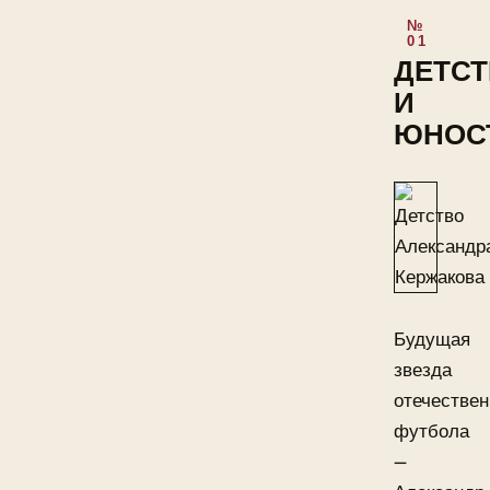
ДЕТС
И
ЮНОС
Будущая
звезда
отечествен
футбола
—