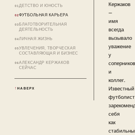
Кержаков
ДЕТСТВО И ЮНОСТЬ
—
ФУТБОЛЬНАЯ КАРЬЕРА
имя
БЛАГОТВОРИТЕЛЬНАЯ
всегда
ДЕЯТЕЛЬНОСТЬ
вызывало
ЛИЧНАЯ ЖИЗНЬ
уважение
УВЛЕЧЕНИЯ, ТВОРЧЕСКАЯ
СОСТАВЛЯЮЩАЯ И БИЗНЕС
у
АЛЕКСАНДР КЕРЖАКОВ
сопернико
СЕЙЧАС
и
коллег.
Известный
НАВЕРХ
футболист
зарекомен
себя
как
стабильны