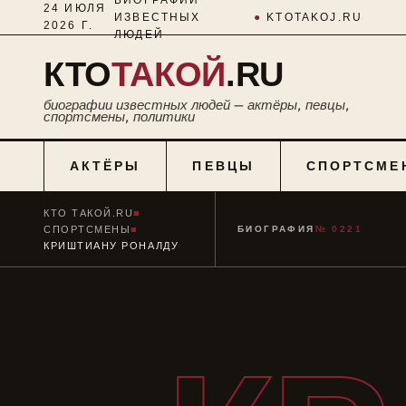
24 ИЮЛЯ
ИЗВЕСТНЫХ
●
KTOTAKOJ.RU
2026 Г.
ЛЮДЕЙ
КТО
ТАКОЙ
.RU
биографии известных людей — актёры, певцы,
спортсмены, политики
АКТЁРЫ
ПЕВЦЫ
СПОРТСМЕ
КТО ТАКОЙ.RU
■
СПОРТСМЕНЫ
■
БИОГРАФИЯ
№ 0221
КРИШТИАНУ РОНАЛДУ