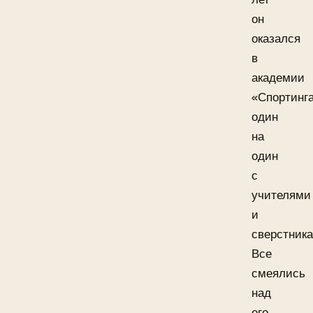
он
оказался
в
академии
«Спортинг
один
на
один
с
учителями
и
сверстник
Все
смеялись
над
его