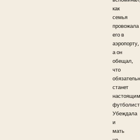
как
семья
провожала
его в
аэропорту,
а он
обещал,
что
обязатель
станет
настоящи
футболист
Убеждала
и
мать
не