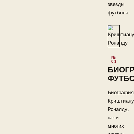
звезды
футбола.
БИОГ
ФУТБ
Биография
Криштиану
Роналду,
как и
многих