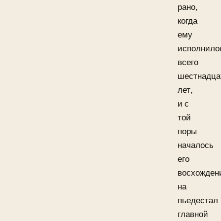
рано,
когда
ему
исполнило
всего
шестнадца
лет,
и с
той
поры
началось
его
восхожден
на
пьедестал
главной