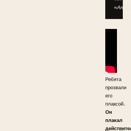
«Андор
Ребята
прозвали
его
плаксой.
Он
плакал
действите