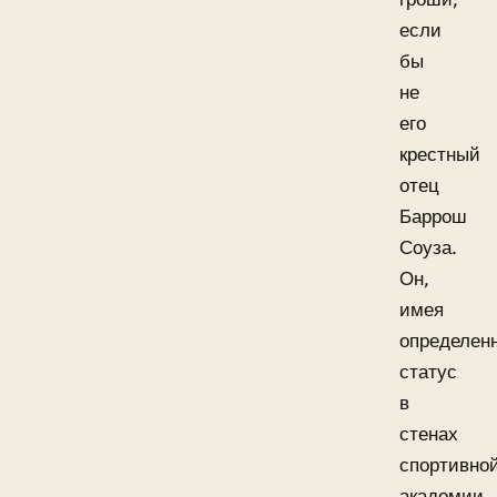
если
бы
не
его
крестный
отец
Баррош
Соуза.
Он,
имея
определен
статус
в
стенах
спортивно
академии,