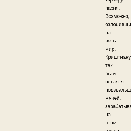
парня.
Возможно,
озлобивши
на
весь
мир,
Криштиану
так
бы и
остался
подавальщ
мячей,
зарабатыв
на
этом
гроши,