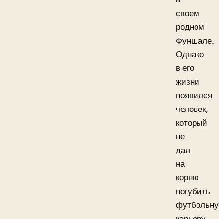
своем
родном
Фуншале.
Однако
в его
жизни
появился
человек,
который
не
дал
на
корню
погубить
футбольн
карьеру