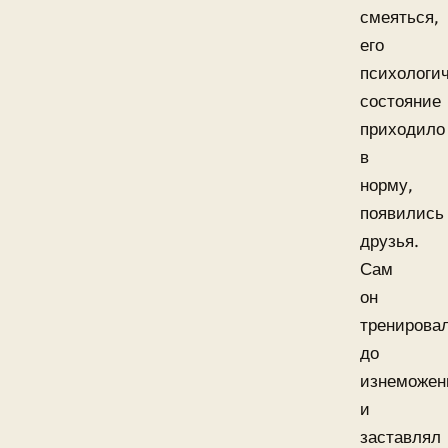
смеяться,
его
психологи
состояние
приходило
в
норму,
появились
друзья.
Сам
он
тренирова
до
изнеможен
и
заставлял