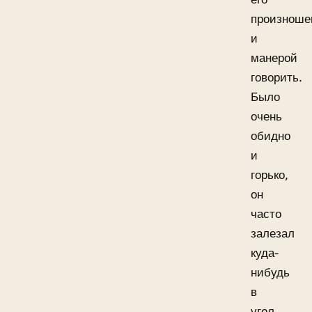
произноше
и
манерой
говорить.
Было
очень
обидно
и
горько,
он
часто
залезал
куда-
нибудь
в
угол