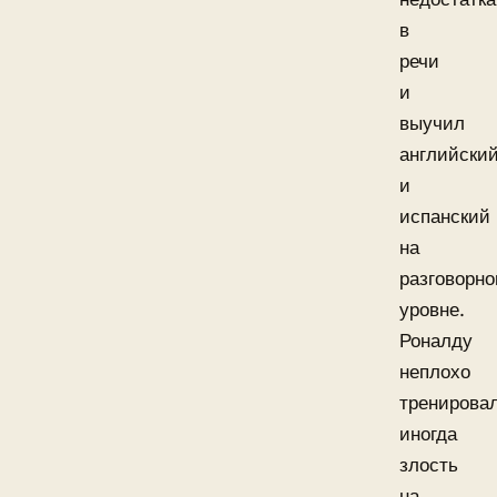
в
речи
и
выучил
английски
и
испанский
на
разговорн
уровне.
Роналду
неплохо
тренировал
иногда
злость
на