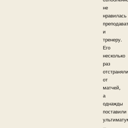
не
нравилась
преподава
и
тренеру.
Его
несколько
раз
отстранял
от
матчей,
а
однажды
поставили
ультимату
—