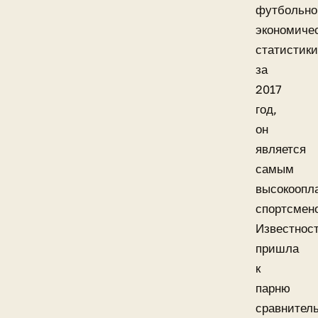
футбольно
экономиче
статистики
за
2017
год,
он
является
самым
высокоопл
спортсмен
Известнос
пришла
к
парню
сравнител