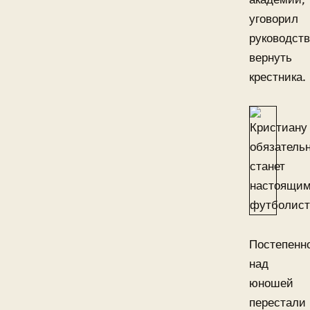
уговорил
руководст
вернуть
крестника.
Постепенн
над
юношей
перестали