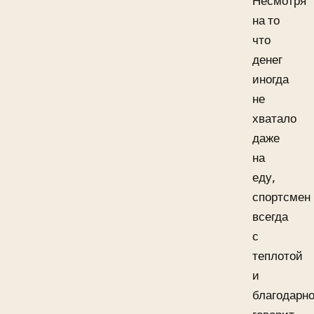
Несмотря
на то
что
денег
иногда
не
хватало
даже
на
еду,
спортсмен
всегда
с
теплотой
и
благодарн