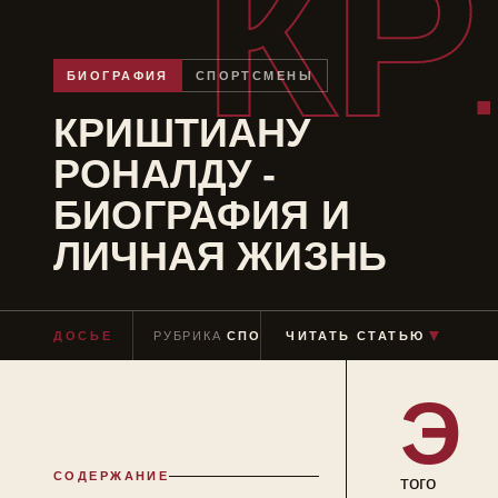
КР
БИОГРАФИЯ
СПОРТСМЕНЫ
КРИШТИАНУ
РОНАЛДУ -
БИОГРАФИЯ И
ЛИЧНАЯ ЖИЗНЬ
▼
ДОСЬЕ
РУБРИКА
СПОРТСМЕНЫ
ЧИТАТЬ СТАТЬЮ
ЧТЕНИЕ
≈ 10 М
Э
СОДЕРЖАНИЕ
того