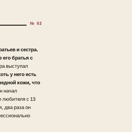
атьев и сестра.
 его братья с
ера выступал
оть у него есть
ледной кожи, что
он начал
е любителя с 13
, два раза он
фессионально