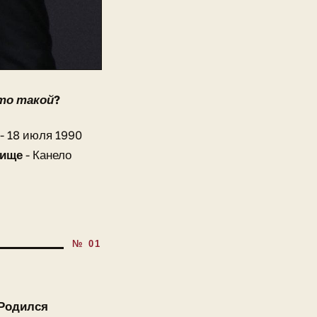
то такой?
- 18 июля 1990
вище
- Канело
 Родился