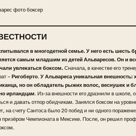
варес фото боксер
ВЕСТНОСТИ
питывался в многодетной семье. У него есть шесть бр
ляется самым младшим из детей Альваресов. Он и все
ачали увлекаться боксом.
Сначала, в качестве его трен
рат –
Ригоберто
.
У Альвареса уникальная внешность: х
иканца, но он обладатель рыжих волос, веснушек и б
но ирландцам
. Из-за внешности его дразнили в школе, 
ься и давать отпор обидчикам. Занялся боксом на уровн
ет, на счету Сантоса было 20 побед и ни одного поражения
 призёром Чемпионата в Мексике. После, он решил про
оксом.