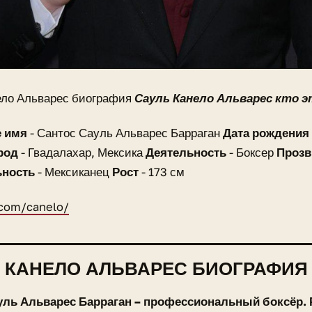
ело Альварес биография
Сауль Канело Альварес кто э
 имя
- Сантос Сауль Альварес Барраган
Дата рождения
род
- Гвадалахар, Мексика
Деятельность
- Боксер
Проз
ьность
- Мексиканец
Рост
- 173 см
.com/canelo/
 КАНЕЛО АЛЬВАРЕС БИОГРАФИЯ
уль Альварес Барраган – профессиональный боксёр.