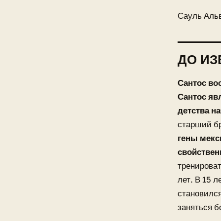
Сауль Аль
ДО ИЗ
Сантос вос
Сантос яв
детства н
старший б
гены мекс
свойствен
тренироват
лет. В 15 л
становился
заняться б