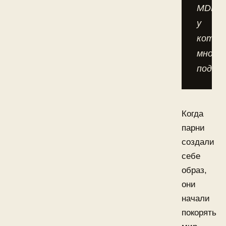
MDK,
у
котор
много
подпис
Когда
парни
создали
себе
образ,
они
начали
покорять