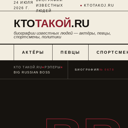
24 ИЮЛЯ
ИЗВЕСТНЫХ
●
KTOTAKOJ.RU
2026 Г.
ЛЮДЕЙ
КТО
ТАКОЙ
.RU
биографии известных людей — актёры, певцы,
спортсмены, политики
АКТЁРЫ
ПЕВЦЫ
СПОРТСМЕ
КТО ТАКОЙ.RU
■
РЭПЕРЫ
■
БИОГРАФИЯ
№ 0678
BIG RUSSIAN BOSS