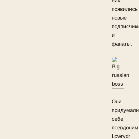
них
появились
новые
подписчик
и
фанаты.
Они
придумали
себе
псевдони
Lowrydr