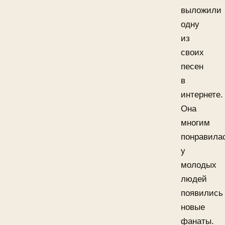
выложили
одну
из
своих
песен
в
интернете.
Она
многим
понравила
у
молодых
людей
появились
новые
фанаты.