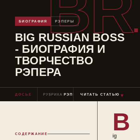
BR
БИОГРАФИЯ
РЭПЕРЫ
BIG RUSSIAN BOSS
- БИОГРАФИЯ И
ТВОРЧЕСТВО
РЭПЕРА
ДОСЬЕ
РУБРИКА
РЭПЕРЫ
ЧИТАТЬ СТАТЬЮ
ЧТЕНИЕ
≈ 6 МИН
▼
B
СОДЕРЖАНИЕ
ig