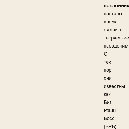
поклонни
настало
время
сменить
творческие
псевдоним
С
тех
пор
они
известны
как
Биг
Рашн
Босс
(БРБ)