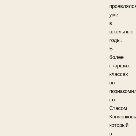
проявлялс
уже
в
школьные
годы.
В
более
старших
классах
он
познакоми
со
Стасом
Конченков
который
в