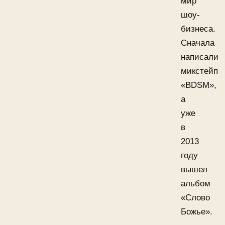
мир
шоу-
бизнеса.
Сначала
написали
микстейп
«BDSM»,
а
уже
в
2013
году
вышел
альбом
«Слово
Божье».