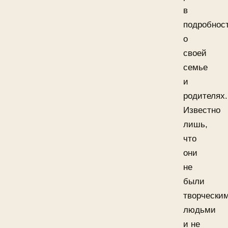
в
подробнос
о
своей
семье
и
родителях.
Известно
лишь,
что
они
не
были
творчески
людьми
и не