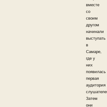
вместе
со
своим
другом
начинали
выступать
в
Самаре,
где у
них
появилась
первая
аудитория
слушателе
Затем
они