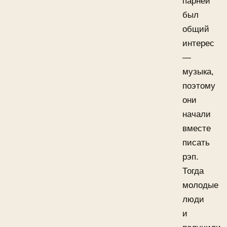
парней
был
общий
интерес
—
музыка,
поэтому
они
начали
вместе
писать
рэп.
Тогда
молодые
люди
и