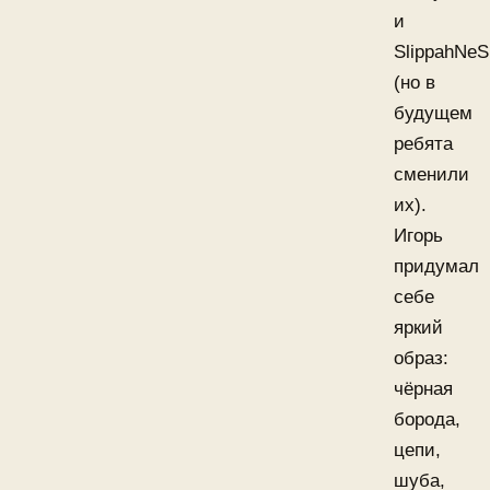
и
SlippahNeS
(но в
будущем
ребята
сменили
их).
Игорь
придумал
себе
яркий
образ:
чёрная
борода,
цепи,
шуба,