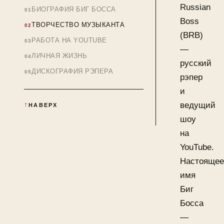
Russian
БИОГРАФИЯ БИГ БОССА
Boss
ТВОРЧЕСТВО МУЗЫКАНТА
(BRB)
РАБОТА НА YOUTUBE
—
ЛИЧНАЯ ЖИЗНЬ
русский
ДИСКОГРАФИЯ РЭПЕРА
рэпер
и
ведущий
НАВЕРХ
шоу
на
YouTube.
Настоящее
имя
Биг
Босса
—