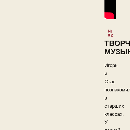
ТВОР
МУЗЫ
Игорь
и
Стас
познакоми
в
старших
классах.
У