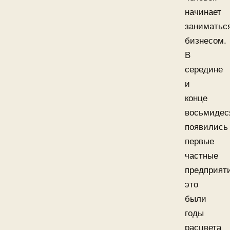
начинает
заниматьс
бизнесом.
В
середине
и
конце
восьмидес
появились
первые
частные
предприят
это
были
годы
расцвета