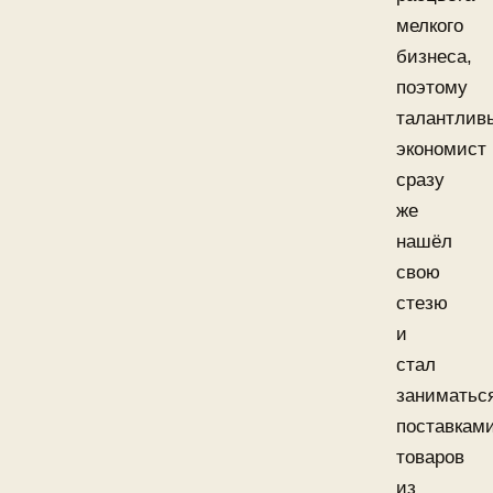
мелкого
бизнеса,
поэтому
талантлив
экономист
сразу
же
нашёл
свою
стезю
и
стал
заниматьс
поставкам
товаров
из