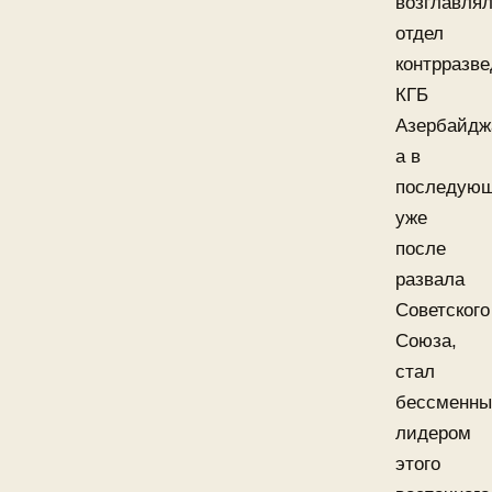
возглавля
отдел
контрразве
КГБ
Азербайдж
а в
последую
уже
после
развала
Советского
Союза,
стал
бессменн
лидером
этого