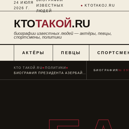
24 ИЮЛЯ
ИЗВЕСТНЫХ
●
KTOTAKOJ.RU
2026 Г.
ЛЮДЕЙ
КТО
ТАКОЙ
.RU
биографии известных людей — актёры, певцы,
спортсмены, политики
АКТЁРЫ
ПЕВЦЫ
СПОРТСМЕ
КТО ТАКОЙ.RU
■
ПОЛИТИКИ
■
БИОГРАФИЯ
№ 09
БИОГРАФИЯ ПРЕЗИДЕНТА АЗЕРБАЙДЖАНА ИЛЬХАМА АЛИЕВА