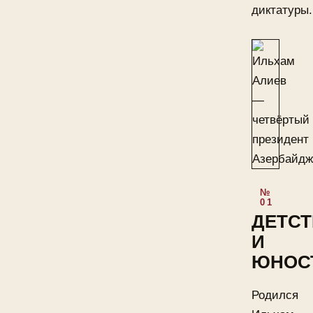
диктатуры.
ДЕТС
И
ЮНОС
Родился