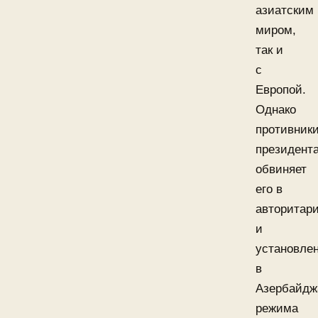
азиатским
миром,
так и
с
Европой.
Однако
противник
президент
обвиняет
его в
авторитар
и
установле
в
Азербайдж
режима