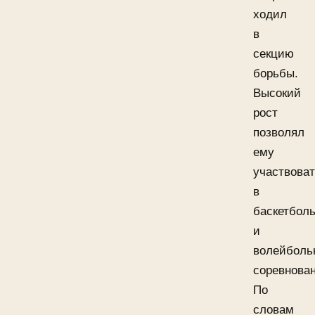
ходил
в
секцию
борьбы.
Высокий
рост
позволял
ему
участвова
в
баскетбол
и
волейболь
соревнован
По
словам