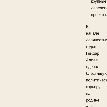
крупные
девелоп
проекты
В
начале
девяносты
годов
Гейдар
Алиев
сделал
блестящу
политичес
карьеру
на
родине
и в