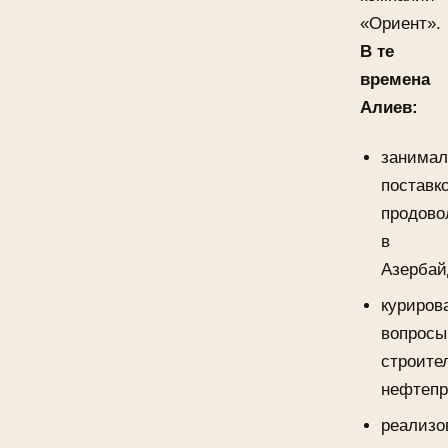
«Ориент».
В те
времена
Алиев:
занимал
поставк
продово
в
Азербай
куриров
вопросы
строите
нефтепр
реализо