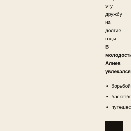
эту
дружбу
на
долгие
годы.
В
молодост
Алиев
увлекался
борьбой
баскетб
путешес