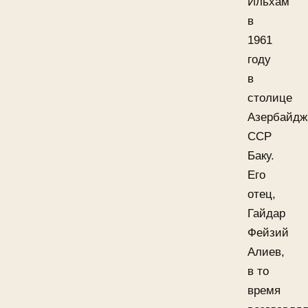
Ильхам
в
1961
году
в
столице
Азербайдж
ССР
Баку.
Его
отец,
Гайдар
Фейзий
Алиев,
в то
время