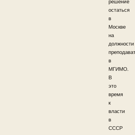
решение
остаться
в
Москве
на
должности
преподава
в
МГИМО.
В
это
время
к
власти
в
СССР