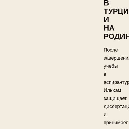
В
ТУРЦ
И
НА
РОДИ
После
завершени
учебы
в
аспиранту
Ильхам
защищает
диссертац
и
принимает