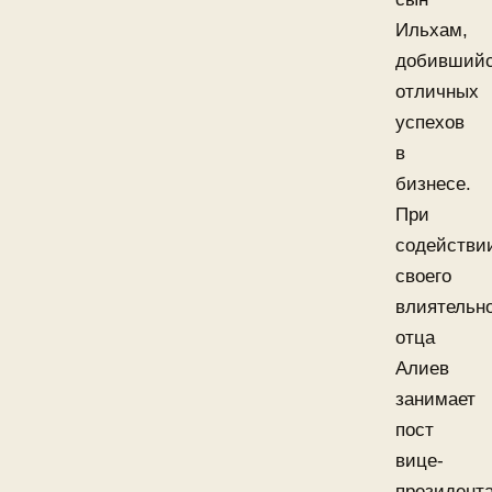
Ильхам,
добивший
отличных
успехов
в
бизнесе.
При
содействи
своего
влиятельн
отца
Алиев
занимает
пост
вице-
президент