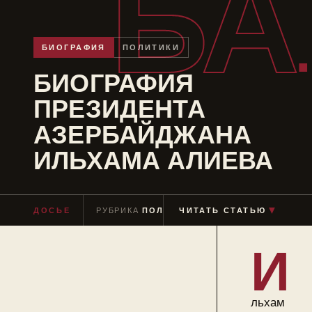
БА
БИОГРАФИЯ
ПОЛИТИКИ
БИОГРАФИЯ
ПРЕЗИДЕНТА
АЗЕРБАЙДЖАНА
ИЛЬХАМА АЛИЕВА
▼
ДОСЬЕ
РУБРИКА
ПОЛИТИКИ
ЧИТАТЬ СТАТЬЮ
ЧТЕНИЕ
≈ 9 МИН
И
льхам