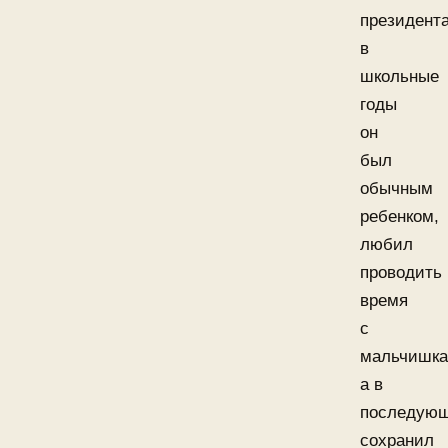
президента
в
школьные
годы
он
был
обычным
ребенком,
любил
проводить
время
с
мальчишка
а в
последую
сохранил