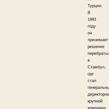
Турции.
В
1991
году
он
принимает
решение
перебрать
в
Стамбул,
где
стал
генеральн
директоро
крупной
компании