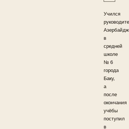
Учился
руководит
Азербайдж
в
средней
школе
№ 6
города
Баку,
а
после
окончания
учёбы
поступил
в