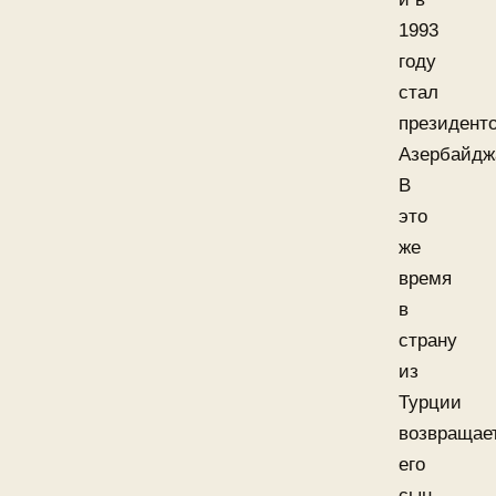
1993
году
стал
президент
Азербайдж
В
это
же
время
в
страну
из
Турции
возвращае
его
сын