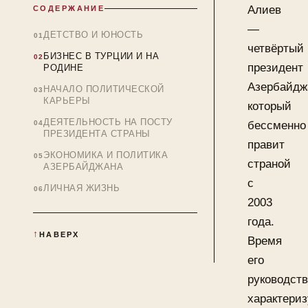
Алиев
СОДЕРЖАНИЕ
—
ДЕТСТВО И ЮНОСТЬ
четвёртый
БИЗНЕС В ТУРЦИИ И НА
президент
РОДИНЕ
Азербайдж
НАЧАЛО ПОЛИТИЧЕСКОЙ
КАРЬЕРЫ
который
ДЕЯТЕЛЬНОСТЬ НА ПОСТУ
бессменно
ПРЕЗИДЕНТА СТРАНЫ
правит
ЭКОНОМИКА И ПОЛИТИКА
страной
АЗЕРБАЙДЖАНА
с
ЛИЧНАЯ ЖИЗНЬ
2003
года.
НАВЕРХ
Время
его
руководст
характериз