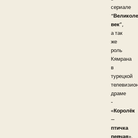
сериале
“
Великол
век
”,
а так
же
роль
Кямрана
в
турецкой
телевизио
драме
-
«
Королёк
—
птичка
певчая
»,