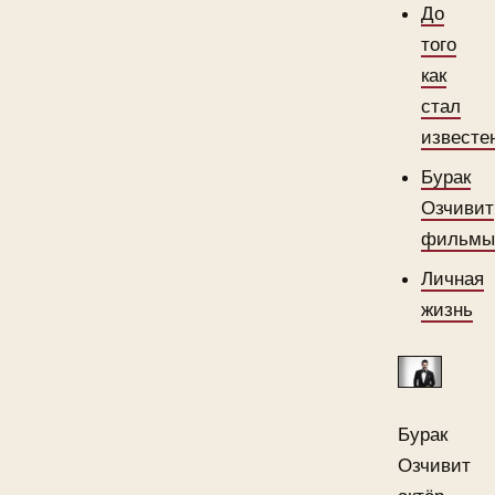
До
того
как
стал
известе
Бурак
Озчивит
фильм
Личная
жизнь
Бурак
Озчивит