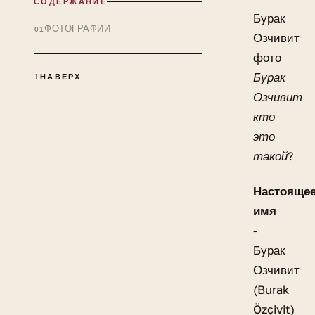
СОДЕРЖАНИЕ
Бурак
ФОТОГРАФИИ
Озчивит
фото
Бурак
НАВЕРХ
Озчивит
кто
это
такой?
Настояще
имя
-
Бурак
Озчивит
(Burak
Özçivit)