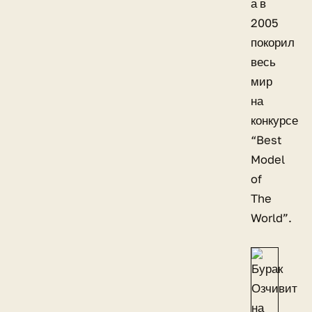
а в
2005
покорил
весь
мир
на
конкурсе
“Best
Model
of
The
World”.