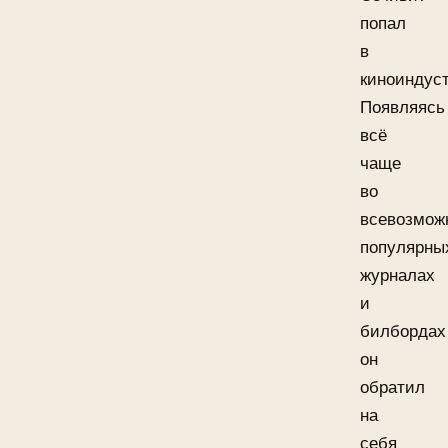
попал
в
киноиндус
Появляясь
всё
чаще
во
всевозмож
популярны
журналах
и
билбордах
он
обратил
на
себя