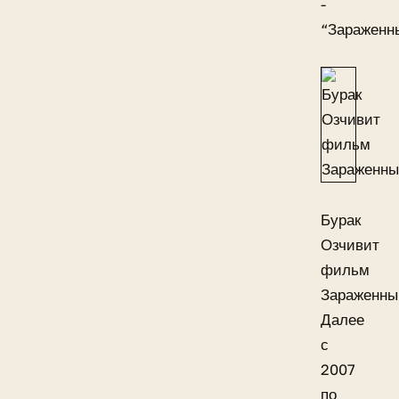
-
“Зараженн
Бурак
Озчивит
фильм
Зараженны
Далее
с
2007
по