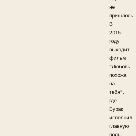
не
пришлось.
В
2015
году
выходит
фильм
“Любовь
похожа
на
тебя”,
где
Бурак
исполнил
главную
роль