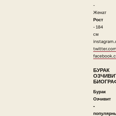
-
Женат
Рост
- 184
см
instagram.
twitter.co
facebook.c
БУРАК
ОЗЧИВИ
БИОГРА
Бурак
Озчивит
-
популярн