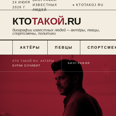
24 ИЮЛЯ
ИЗВЕСТНЫХ
●
KTOTAKOJ.RU
2026 Г.
ЛЮДЕЙ
КТО
ТАКОЙ
.RU
биографии известных людей — актёры, певцы,
спортсмены, политики
АКТЁРЫ
ПЕВЦЫ
СПОРТСМЕ
КТО ТАКОЙ.RU
■
АКТЕРЫ
■
БИОГРАФИЯ
№ 0046
БУРАК ОЗЧИВИТ