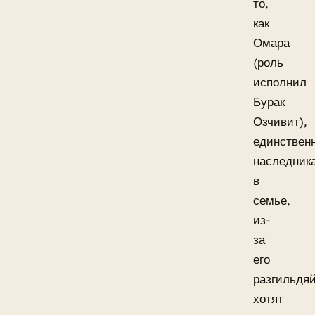
то,
как
Омара
(роль
исполнил
Бурак
Озчивит),
единствен
наследник
в
семье,
из-
за
его
разгильдя
хотят