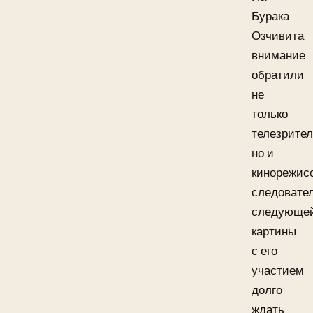
Бурака
Озчивита
внимание
обратили
не
только
телезрител
но и
кинорежис
следовате
следующе
картины
с его
участием
долго
ждать