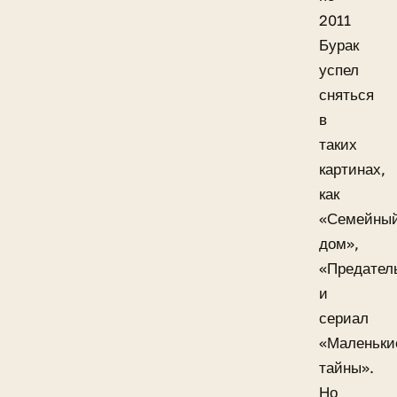
2011
Бурак
успел
сняться
в
таких
картинах,
как
«Семейны
дом»,
«Предател
и
сериал
«Маленьки
тайны».
Но