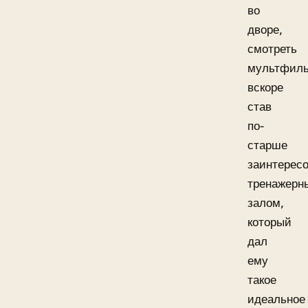
во
дворе,
смотреть
мультфил
вскоре
став
по-
старше
заинтерес
тренажерн
залом,
который
дал
ему
такое
идеальное