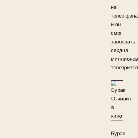
на
телеэкрана
и он
смог
завоевать
сердца
миллионов
телезрител
Бурак