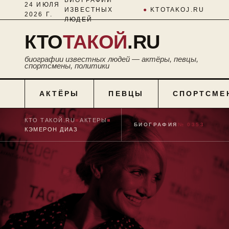
24 ИЮЛЯ
ИЗВЕСТНЫХ
●
KTOTAKOJ.RU
2026 Г.
ЛЮДЕЙ
КТО
ТАКОЙ
.RU
биографии известных людей — актёры, певцы,
спортсмены, политики
АКТЁРЫ
ПЕВЦЫ
СПОРТСМЕ
КТО ТАКОЙ.RU
■
АКТЕРЫ
■
БИОГРАФИЯ
№ 0353
КЭМЕРОН ДИАЗ