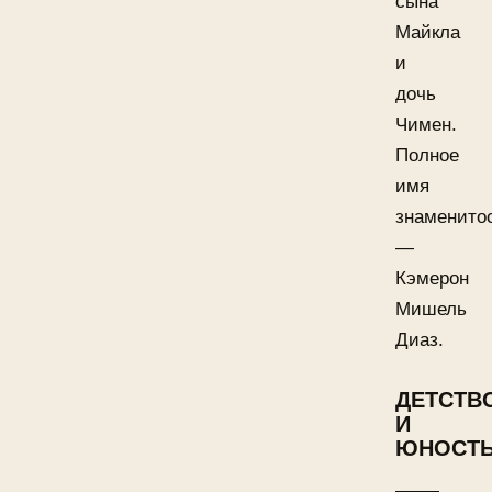
сына
Майкла
и
дочь
Чимен.
Полное
имя
знаменито
—
Кэмерон
Мишель
Диаз.
ДЕТСТВ
И
ЮНОСТ