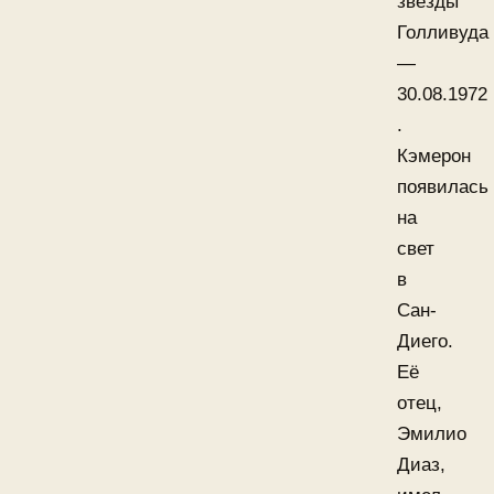
звезды
Голливуда
—
30.08.1972
.
Кэмерон
появилась
на
свет
в
Сан-
Диего.
Её
отец,
Эмилио
Диаз,