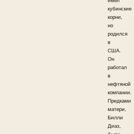
имел
кубинские
корни,
но
родился
в
США.
Он
работал
в
нефтяной
компании.
Предками
матери,
Билли
Диаз,