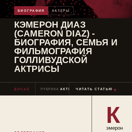
БИОГРАФИЯ
АКТЕРЫ
КЭМЕРОН ДИАЗ
(CAMERON DIAZ) -
БИОГРАФИЯ, СЕМЬЯ И
ФИЛЬМОГРАФИЯ
ГОЛЛИВУДСКОЙ
АКТРИСЫ
▼
ДОСЬЕ
РУБРИКА
АКТЕРЫ
ЧИТАТЬ СТАТЬЮ
ЧТЕНИЕ
≈ 10 МИН
К
эмерон