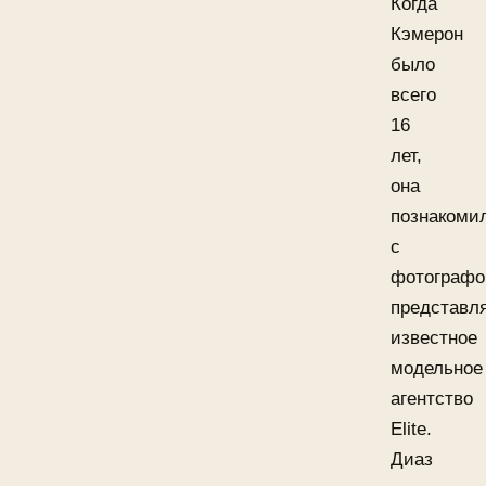
Когда
Кэмерон
было
всего
16
лет,
она
познакоми
с
фотографо
представ
известное
модельное
агентство
Elite.
Диаз