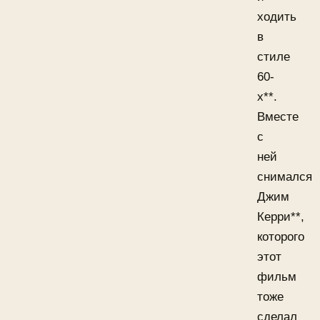
ходить
в
стиле
60-
х**.
Вместе
с
ней
снимался
Джим
Керри**,
которого
этот
фильм
тоже
сделал