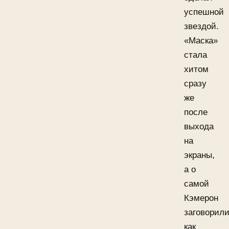
успешной
звездой.
«Маска»
стала
хитом
сразу
же
после
выхода
на
экраны,
а о
самой
Кэмерон
заговорили
как