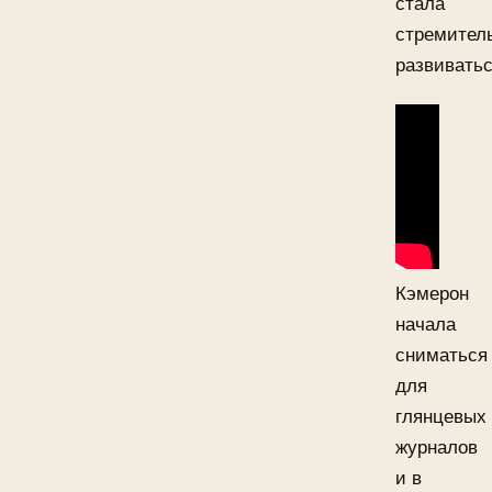
стала
стремител
развиватьс
Кэмерон
начала
сниматься
для
глянцевых
журналов
и в