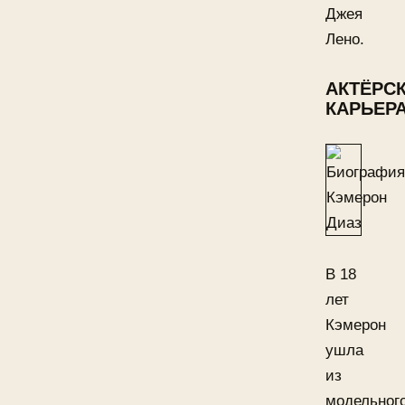
Джея
Лено.
АКТЁРС
КАРЬЕР
В 18
лет
Кэмерон
ушла
из
модельног