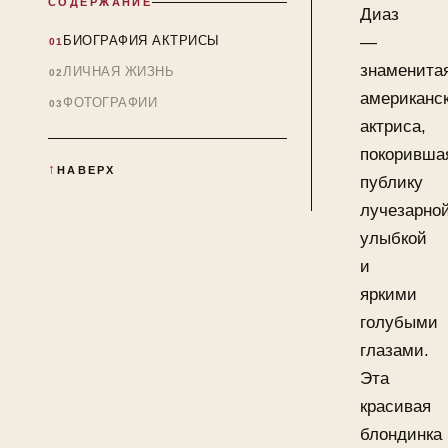
СОДЕРЖАНИЕ
Диаз
БИОГРАФИЯ АКТРИСЫ
—
знаменита
ЛИЧНАЯ ЖИЗНЬ
американс
ФОТОГРАФИИ
актриса,
покоривша
НАВЕРХ
публику
лучезарно
улыбкой
и
яркими
голубыми
глазами.
Эта
красивая
блондинка