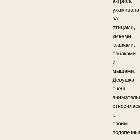
актриса
ухаживала
за
птицами,
змеями,
кошками,
собаками
и
мышами.
Девушка
очень
вниматель
относилас
к
своим
подопечны