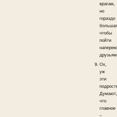
врагам,
но
гораздо
большая
чтобы
пойти
наперек
друзьям
Ох,
уж
эти
подрост
Думают
что
главное
–