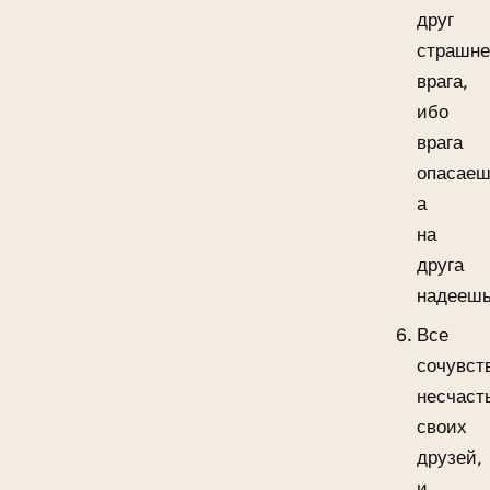
друг
страшне
врага,
ибо
врага
опасаеш
а
на
друга
надеешь
Все
сочувст
несчаст
своих
друзей,
и