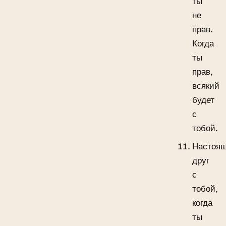
ты
не
прав.
Когда
ты
прав,
всякий
будет
с
тобой.
Настоя
друг
с
тобой,
когда
ты