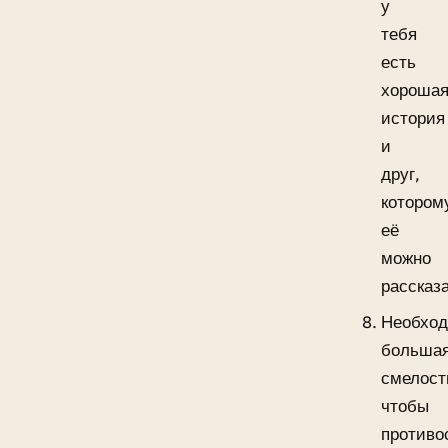
у
тебя
есть
хороша
история
и
друг,
котором
её
можно
рассказа
Необхо
больша
смелост
чтобы
противо