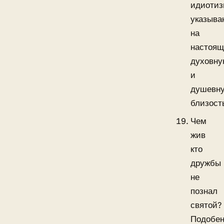
идиоти
указыва
на
настоя
духовн
и
душевн
близост
Чем
жив
кто
дружбы
не
познал
святой?
Подобе