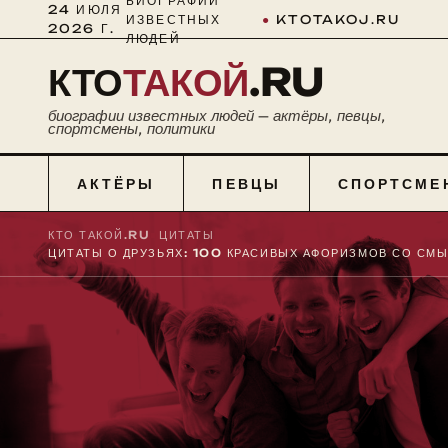
БИОГРАФИИ
24 ИЮЛЯ
ИЗВЕСТНЫХ
●
KTOTAKOJ.RU
2026 Г.
ЛЮДЕЙ
КТО
ТАКОЙ
.RU
биографии известных людей — актёры, певцы,
спортсмены, политики
АКТЁРЫ
ПЕВЦЫ
СПОРТСМЕ
КТО ТАКОЙ.RU
■
ЦИТАТЫ
■