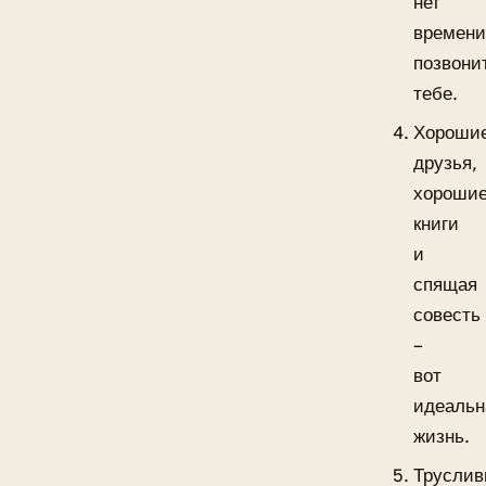
нет
времен
позвони
тебе.
Хороши
друзья,
хороши
книги
и
спящая
совесть
–
вот
идеальн
жизнь.
Трусли