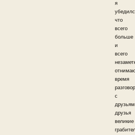
я
убедилс
что
всего
больше
и
всего
незамет
отнима
время
разгово
с
друзьям
друзья
великие
грабите