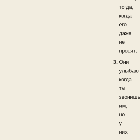
тогда,
когда
его
даже
не
просят.
Они
улыбают
когда
ты
звониш
им,
но
у
них