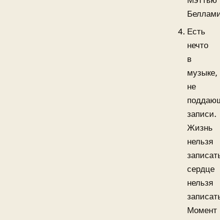
Мэттью
Беллам
Есть
нечто
в
музыке,
не
поддаю
записи.
Жизнь
нельзя
записат
сердце
нельзя
записа
Момент