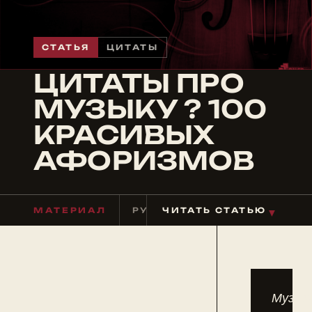
СТАТЬЯ
ЦИТАТЫ
ЦИТАТЫ ПРО
МУЗЫКУ ? 100
КРАСИВЫХ
АФОРИЗМОВ
МАТЕРИАЛ
РУБРИКА
ЧИТАТЬ СТАТЬЮ
ЦИТАТЫ
ЧТЕНИ
▼
Музык