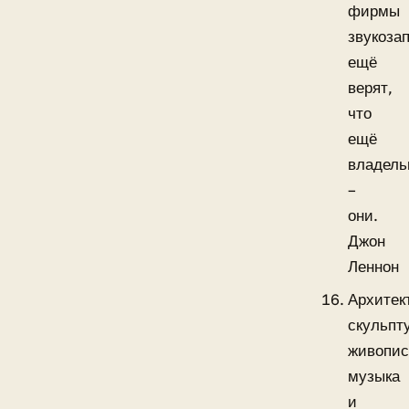
фирмы
звукоза
ещё
верят,
что
ещё
владел
–
они.
Джон
Леннон
Архитек
скульпт
живопис
музыка
и