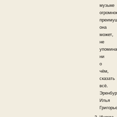
музыке
огромно
преимущ
она
может,
не
упомина
ни
о
чём,
сказать
всё.
Эренбур
Илья
Григорь