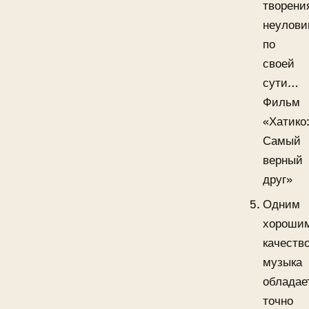
творени
неулов
по
своей
сути…
Фильм
«Хатико
Самый
верный
друг»
Одним
хороши
качеств
музыка
обладае
точно