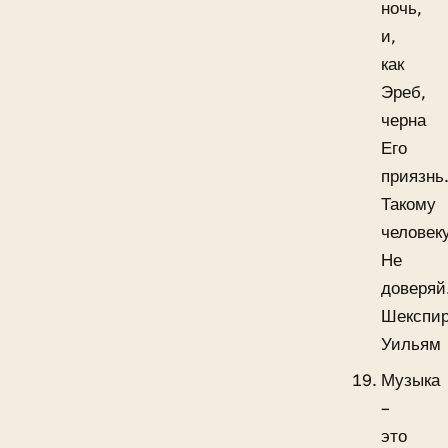
ночь,
и,
как
Эреб,
черна
Его
приязнь
Такому
человек
Не
доверяй
Шекспи
Уильям
Музыка
–
это