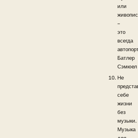
или
живопис
–
это
всегда
автопор
Батлер
Сэмюел
Не
предста
себе
жизни
без
музыки.
Музыка