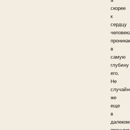
а
скорее
к
сердцу
человек
проника
в
самую
глубину
его.
Не
случайн
же
еще
в
далеком