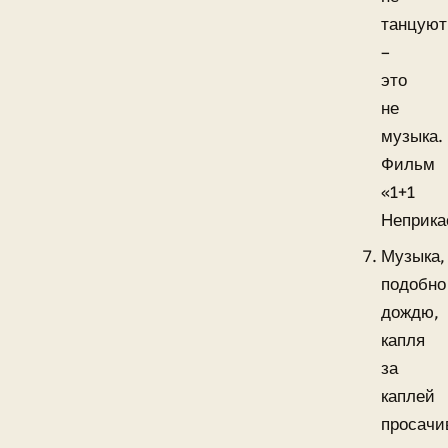
танцуют
–
это
не
музыка.
Фильм
«1+1
Неприк
Музыка,
подобно
дождю,
капля
за
каплей
просачи