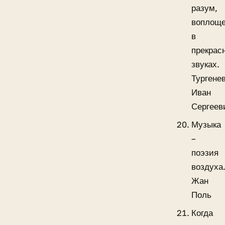
разум,
воплощ
в
прекрас
звуках.
Тургене
Иван
Сергеев
Музыка
–
поэзия
воздуха
Жан
Поль
Когда