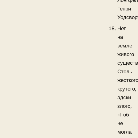
Лонгфе
Генри
Уодсвор
Нет
на
земле
живого
существ
Столь
жесткого
крутого,
адски
злого,
Чтоб
не
могла