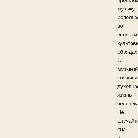
прошло
музыку
использ
во
всевоз
культов
обрядах
С
музыко
связыва
духовна
жизнь
человек
Не
случайн
она