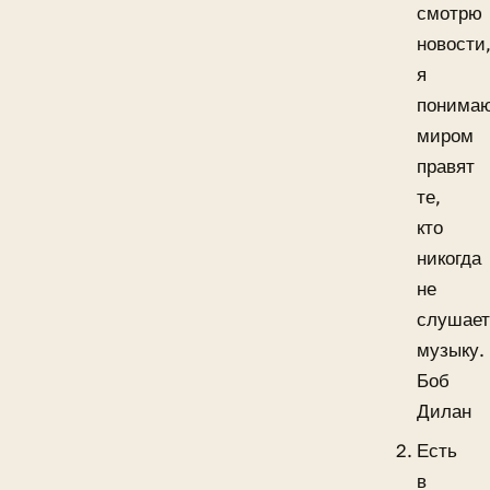
смотрю
новости
я
понимаю
миром
правят
те,
кто
никогда
не
слушае
музыку.
Боб
Дилан
Есть
в