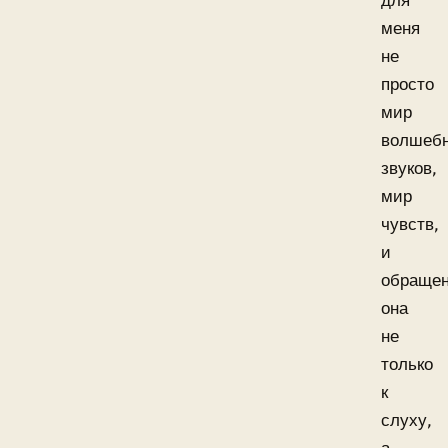
для
меня
не
просто
мир
волшеб
звуков,
мир
чувств,
и
обраще
она
не
только
к
слуху,