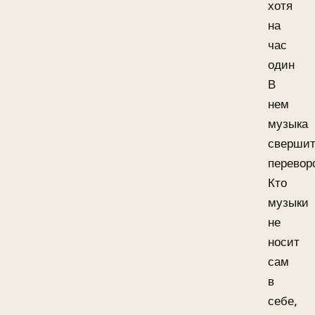
хотя
на
час
один
В
нем
музыка
сверши
перевор
Кто
музыки
не
носит
сам
в
себе,