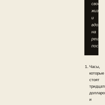
своей
жизни
и
вдохн
на
решит
поступ
Часы,
которые
стоят
тридцат
долларо
и