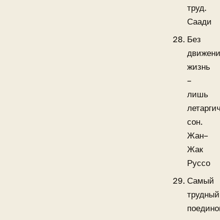
труд.
Саади
Без
движен
жизнь
–
лишь
летарги
сон.
Жан–
Жак
Руссо
Самый
трудный
поедино