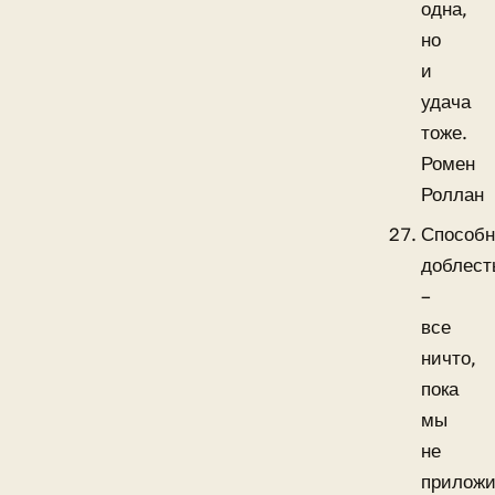
одна,
но
и
удача
тоже.
Ромен
Роллан
Способн
доблест
–
все
ничто,
пока
мы
не
прилож