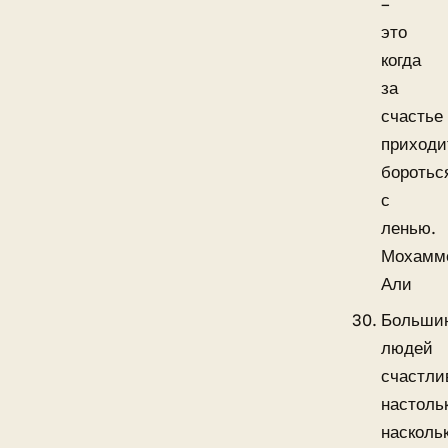
–
это
когда
за
счастье
приходи
боротьс
с
ленью.
Мохамм
Али
Больши
людей
счастли
настоль
насколь