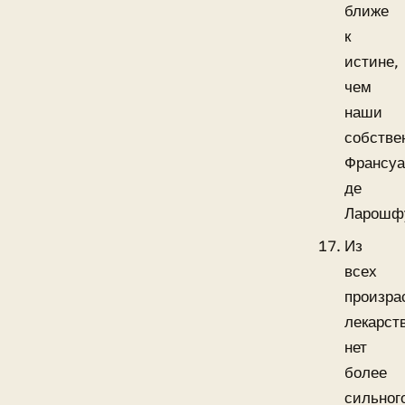
ближе
к
истине,
чем
наши
собстве
Франсу
де
Ларошф
Из
всех
произр
лекарст
нет
более
сильног