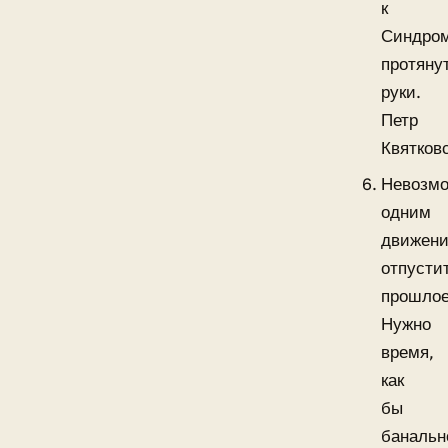
к
Синдро
протяну
руки.
Петр
Квятков
Невозм
одним
движен
отпусти
прошлое
Нужно
время,
как
бы
банальн