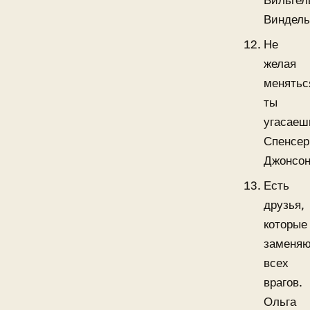
Вильгел
Виндел
Не
желая
менятьс
ты
угасаеш
Спенсер
Джонсо
Есть
друзья,
которые
заменя
всех
врагов.
Ольга