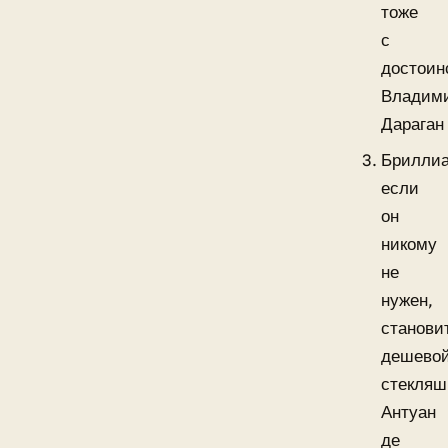
тоже
с
достоин
Владим
Дараган
Бриллиа
если
он
никому
не
нужен,
станови
дешево
стекляш
Антуан
де