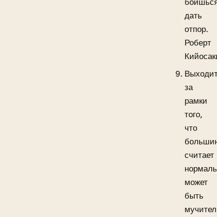
боишьс
дать
отпор.
Роберт
Кийосак
Выходи
за
рамки
того,
что
больши
считает
нормал
может
быть
мучител