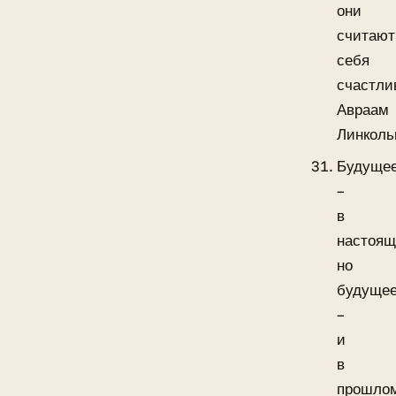
они
считают
себя
счастли
Авраам
Линколь
Будуще
–
в
настоящ
но
будуще
–
и
в
прошло