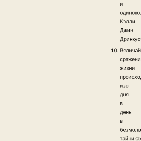
и
одиноко
Кэлли
Джин
Дринкуо
Велича
сражени
жизни
происхо
изо
дня
в
день
в
безмол
тайника