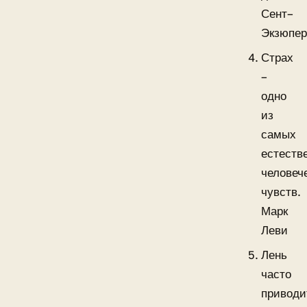
Сент–
Экзюпе
Страх
–
одно
из
самых
естеств
человеч
чувств.
Марк
Леви
Лень
часто
приводи