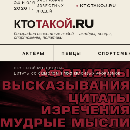
БИОГРАФИИ
24 ИЮЛЯ
ИЗВЕСТНЫХ
●
KTOTAKOJ.RU
2026 Г.
ЛЮДЕЙ
КТО
ТАКОЙ
.RU
биографии известных людей — актёры, певцы,
спортсмены, политики
АКТЁРЫ
ПЕВЦЫ
СПОРТСМЕ
КТО ТАКОЙ.RU
■
ЦИТАТЫ
■
ЦИТАТЫ СО СМЫСЛОМ ? 100 КРАСИВЫХ АФОРИЗМОВ