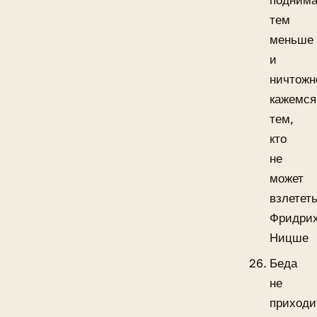
поднима
тем
меньше
и
ничтожн
кажемся
тем,
кто
не
может
взлететь
Фридри
Ницше
Беда
не
приходи