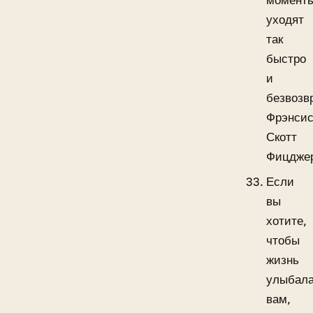
момент
уходят
так
быстро
и
безвозв
Фрэнси
Скотт
Фицдже
Если
вы
хотите,
чтобы
жизнь
улыбал
вам,