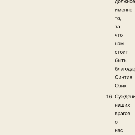
должно
именно
то,
за
что
нам
стоит
быть
благода
Синтия
Озик
Сужден
наших
врагов
о
нас