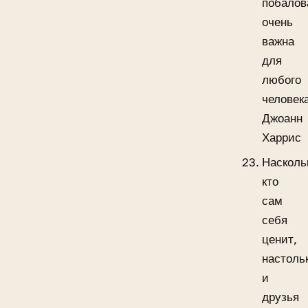
побалов
очень
важна
для
любого
человек
Джоанн
Харрис
Насколь
кто
сам
себя
ценит,
настоль
и
друзья