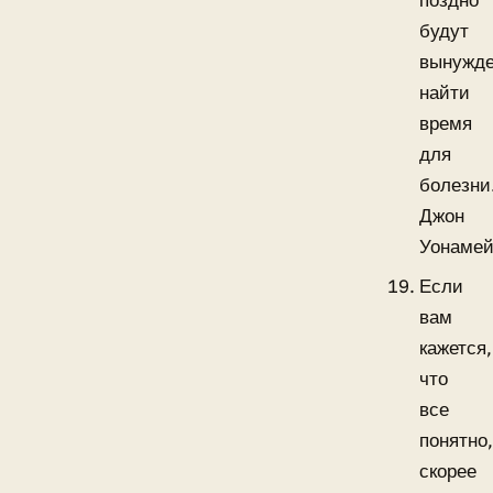
поздно
будут
вынужд
найти
время
для
болезни
Джон
Уонамей
Если
вам
кажется,
что
все
понятно
скорее