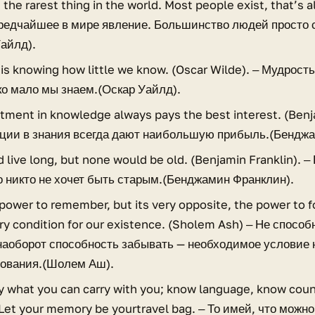
is the rarest thing in the world. Most people exist, that’s a
редчайшее в мире явление. Большинство людей просто 
Уайлд).
s knowing how little we know. (Oscar Wilde). ‒ Мудрость 
ко мало мы знаем.(Оскар Уайлд).
tment in knowledge always pays the best interest. (Benj
ции в знания всегда дают наибольшую прибыль.(Бенджа
d live long, but none would be old. (Benjamin Franklin). ‒
но никто не хочет быть старым.(Бенджамин Франклин).
power to remember, but its very opposite, the power to fo
y condition for our existence. (Sholem Ash) ‒ Не способ
наоборот способность забывать — необходимое условие
ования.(Шолем Аш).
 what you can carry with you; know language, know coun
Let your memory be yourtravel bag. ‒ То имей, что можно