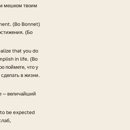
вым мешком твоим
ment. (Bo Bonnet)
остижения. (Бо
alize that you do
lish in life. (Bo
о поймете, что у
 сделать в жизни.
ние — величайший
s to be expected
слаб,