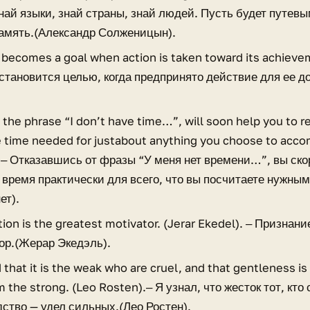
знай языки, знай страны, знай людей. Пусть будет путе
память.(Александр Солженицын).
becomes a goal when action is taken toward its achieve
 становится целью, когда предпринято действие для ее д
 the phrase “I don’t have time…”, will soon help you to re
 time needed for justabout anything you choose to accomp
 ‒ Отказавшись от фразы “У меня нет времени…”, вы скор
 время практически для всего, что вы посчитаете нужным
ет).
ion is the greatest motivator. (Jerar Ekedel). ‒ Призна
ор.(Жерар Экедэль).
d that it is the weak who are cruel, and that gentleness i
m the strong. (Leo Rosten).‒ Я узнал, что жесток тот, кто 
дство — удел сильных.(Лео Ростен).