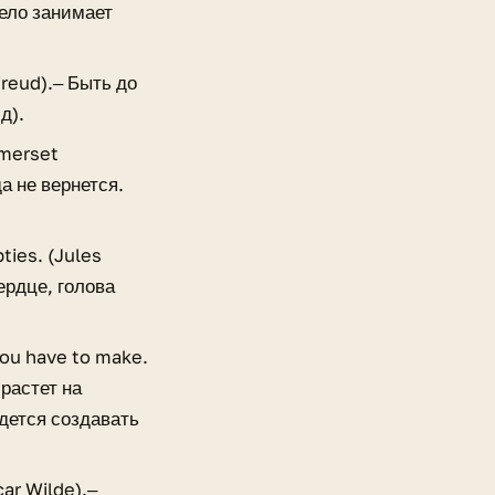
дело занимает
Freud).‒ Быть до
д).
omerset
а не вернется.
pties. (Jules
ердце, голова
you have to make.
 растет на
едется создавать
ar Wilde).‒