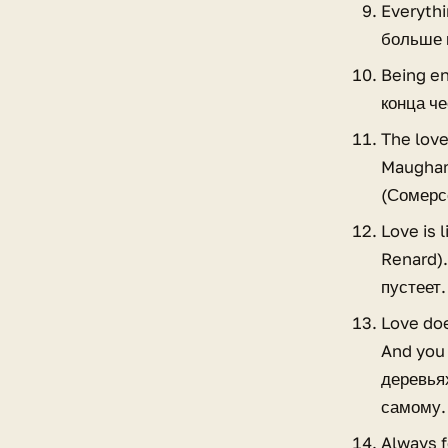
Everythi
больше 
Being en
конца ч
The love
Maugham)
(Сомерс
Love is 
Renard)
пустеет.
Love doe
And you 
деревья
самому.
Always f