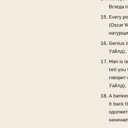
Всегда 
Every por
(Oscar W
натурщи
Genius i
Уайлд).
Man is l
tell you
говорит 
Уайлд).
A banker
it back 
одолжит 
начинает