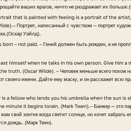
прощайте ваших врагов, ничто не раздражает их больше.
trait that is painted with feeling is a portrait of the artist,
ilde).‒ Портрет, написанный с чувством — портрет художн
ка.(Оскар Уайлд).
s born ‒ not paid. ‒ Гений должен быть рожден, а не проп
east himself when he talks in his own person. Give him a 
 the truth. (Oscar Wilde). ‒ Человек меньше всего похож н
от своего имени. Дайте ему маску, и он расскажет всю пр
 is a fellow who lends you his umbrella when the sun is s
the minute it begins torain. (Mark Twen).‒ Банкир — это п
вам свой зонтик когда светит солнце, но хочет забрать ег
ся дождь. (Марк Твен).