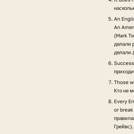
насколь
An Engl
An Amer
(Mark Tw
делали р
делали.(
Success 
приходит
Those w
Кто не 
Every En
or brea
правила
Грейвс).