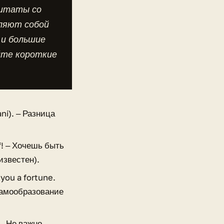
Цитаты со
вляют собой
 и большие
йте короткие
ani). ‒ Разница
f! ‒ Хочешь быть
известен).
 you a fortune.
самообразование
 ‒ Не важно