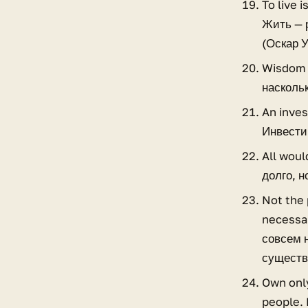
To live 
Жить — 
(Оскар 
Wisdom i
насколь
An inves
Инвести
All woul
долго, 
Not the 
necessar
совсем 
существ
Own only
people. 