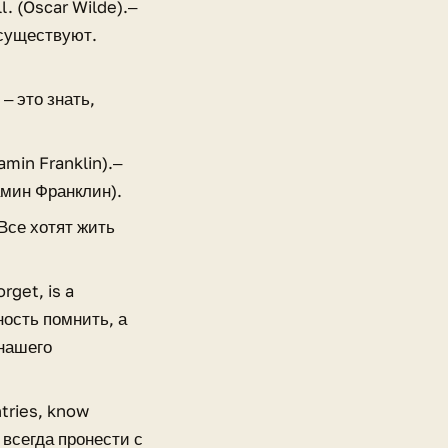
ll. (Oscar Wilde).‒
существуют.
‒ это знать,
amin Franklin).‒
мин Франклин).
 Все хотят жить
rget, is a
ность помнить, а
 нашего
tries, know
 всегда пронести с