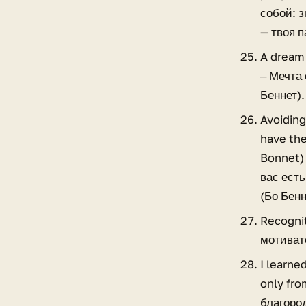
собой: 
— твоя 
A dream 
‒ Мечта
Беннет).
Avoiding
have the
Bonnet)
вас есть
(Бо Бенн
Recognit
мотиват
I learne
only fro
благоро