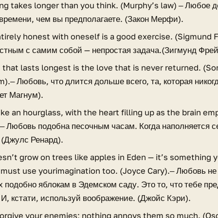
ng takes longer than you think. (Murphy’s law) ‒ Любое 
времени, чем вы предполагаете. (Закон Мерфи).
tirely honest with oneself is a good exercise. (Sigmund 
естным с самим собой — непростая задача.(Зигмунд Фрей
 that lasts longest is the love that is never returned. (S
.‒ Любовь, что длится дольше всего, та, которая никогд
ет Магнум).
like an hourglass, with the heart filling up as the brain em
.‒ Любовь подобна песочным часам. Когда наполняется с
 (Джулс Ренард).
sn’t grow on trees like apples in Eden — it’s something 
must use yourimagination too. (Joyce Cary).‒ Любовь не
х подобно яблокам в Эдемском саду. Это то, что тебе пр
 И, кстати, используй воображение. (Джойс Кэри).
orgive your enemies; nothing annoys them so much. (Osc