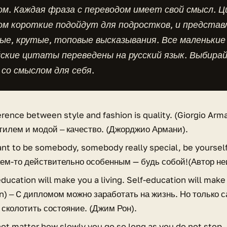
м. Каждая фраза с переводом имеет свой смысл. 
ом короткие подойдут для подростков, и предста
ые, крутые, топовые высказывания. Все маленькие
йские цитаты переведены на русский язык. Выбира
со смыслом для себя.
erence between style and fashion is quality. (Giorgio Arm
тилем и модой ‒ качество. (Джорджио Армани).
ant to be somebody, somebody really special, be yoursel
 кем-то действительно особенным — будь собой!(Автор не
ducation will make you a living. Self-education will make
n) ‒ C дипломом можно заработать на жизнь. Но только 
 сколотить состояние. (Джим Рон).
not matter how slowly you go so long as you do not stop.