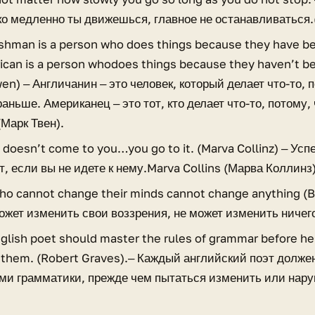
ко медленно ты движешься, главное не останавливаться
ishman is a person who does things because they have b
ican is a person whodoes things because they haven’t b
en) ‒ Англичанин ‒ это человек, который делает что-то, п
аньше. Американец ‒ это тот, кто делает что-то, потому, 
Марк Твен).
doesn’t come to you…you go to it. (Marva Collinz) ‒ Усп
, если вы не идете к нему.Marva Collins (Марва Коллинз)
ho cannot change their minds cannot change anything (B
может изменить свои воззрения, не может изменить ничег
glish poet should master the rules of grammar before h
k them. (Robert Graves).‒ Каждый английский поэт долже
ми грамматики, прежде чем пытаться изменить или нару