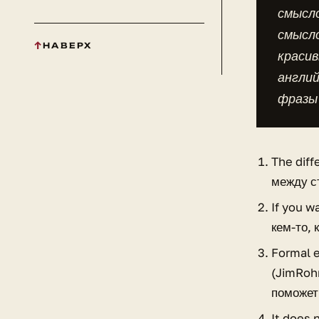
смысло
смысл
НАВЕРХ
красив
англи
фразы 
The diff
между с
If you w
кем-то,
Formal e
(JimRoh
поможет
It does 