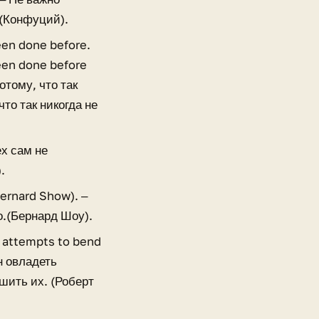
.(Конфуций).
een done before.
een done before
отому, что так
что так никогда не
ех сам не
.
ernard Show). ‒
о.(Бернард Шоу).
e attempts to bend
н овладеть
шить их. (Роберт