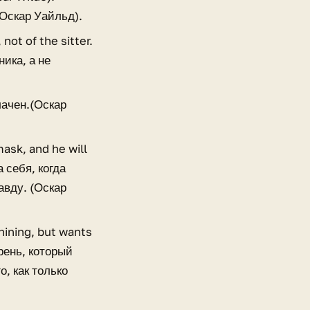
(Оскар Уайльд).
 not of the sitter.
ика, а не
лачен.(Оскар
mask, and he will
а себя, когда
авду. (Оскар
hining, but wants
арень, который
о, как только