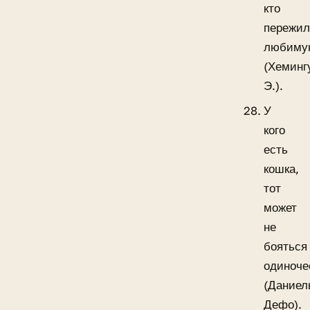
кто
пережи
любиму
(Хеминг
Э.).
У
кого
есть
кошка,
тот
может
не
бояться
одиноче
(Даниел
Дефо).