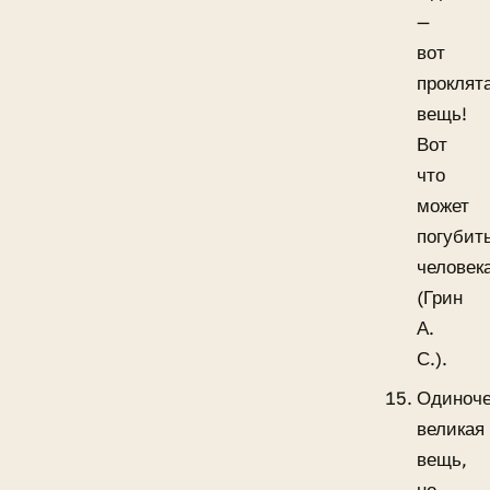
—
вот
проклят
вещь!
Вот
что
может
погубит
человек
(Грин
А.
С.).
Одиноче
великая
вещь,