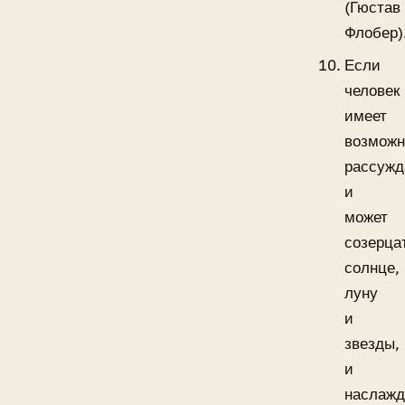
(Гюстав
Флобер)
Если
человек
имеет
возможн
рассужд
и
может
созерца
солнце,
луну
и
звезды,
и
наслажд