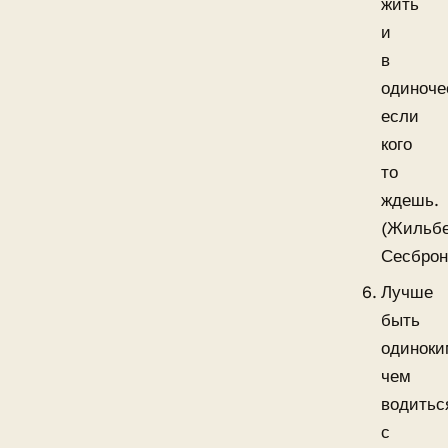
жить
и
в
одиноче
если
кого
то
ждешь.
(Жильб
Сесброн
Лучше
быть
одиноки
чем
водитьс
с