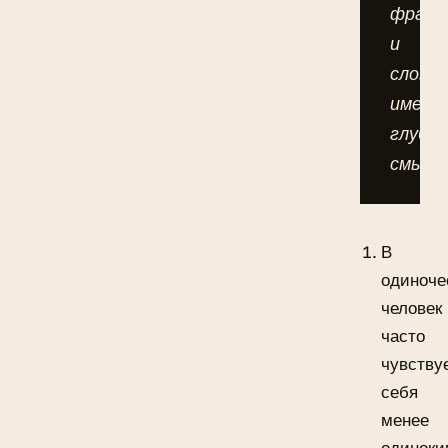
фразы
и
слова,
имеющ
глубок
смысл.
В
одиноче
человек
часто
чувству
себя
менее