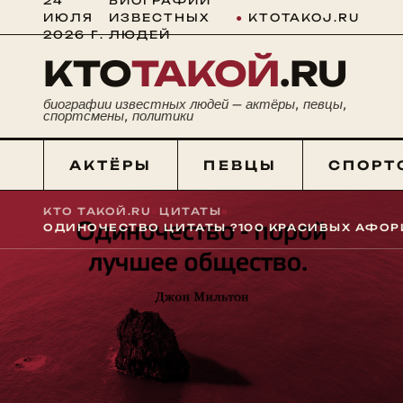
24
БИОГРАФИИ
ИЮЛЯ
ИЗВЕСТНЫХ
●
KTOTAKOJ.RU
2026 Г.
ЛЮДЕЙ
КТО
ТАКОЙ
.RU
биографии известных людей — актёры, певцы,
спортсмены, политики
АКТЁРЫ
ПЕВЦЫ
СПОРТ
КТО ТАКОЙ.RU
■
ЦИТАТЫ
■