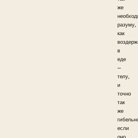
же
необход
разуму,
как
воздерж
в
еде
—
телу,
и
точно
так
же
гибельн
если
оно