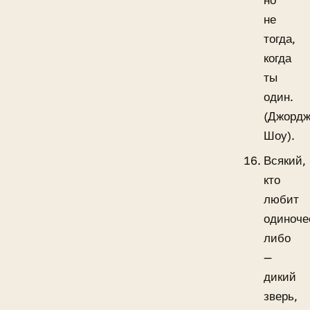
но
не
тогда,
когда
ты
один.
(Джорд
Шоу).
Всякий,
кто
любит
одиноче
либо
—
дикий
зверь,