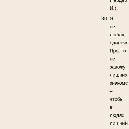
(Гердер
И.).
Я
не
люблю
одиноче
Просто
не
завожу
лишних
знакомс
‒
чтобы
в
людях
лишний