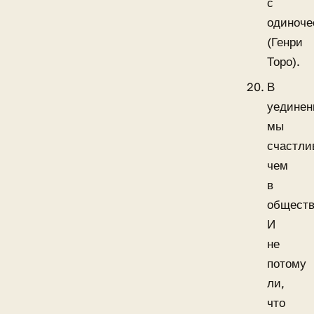
с
одиноче
(Генри
Торо).
В
уединен
мы
счастли
чем
в
обществ
И
не
потому
ли,
что