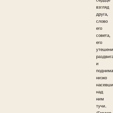
сердце
взгляд
друга,
слово
его
совета,
его
утешен
раздвиг
и
подним
низко
насевш
над
ним
тучи.