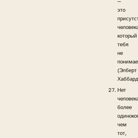
—
это
присутс
человек
который
тебя
не
понимае
(Элберт
Хаббард
Нет
человек
более
одиноког
чем
тот,