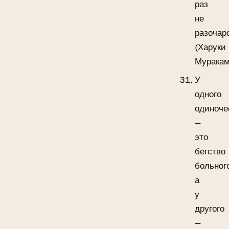
раз
не
разочар
(Харуки
Муракам
У
одного
одиноче
—
это
бегство
больног
а
у
другого
—