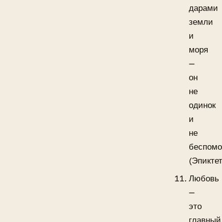
дарами
земли
и
моря
—
он
не
одинок
и
не
беспомо
(Эпиктет
Любовь
—
это
главный