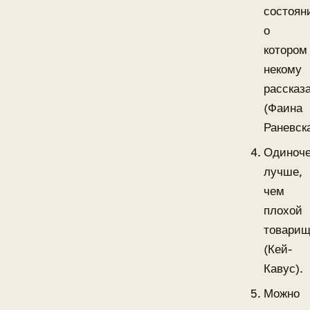
состоян
о
котором
некому
рассказа
(Фаина
Раневска
Одиноче
лучше,
чем
плохой
товарищ
(Кей-
Кавус).
Можно