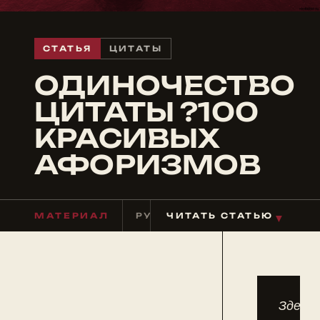
СТАТЬЯ
ЦИТАТЫ
ОДИНОЧЕСТВО
ЦИТАТЫ ?100
КРАСИВЫХ
АФОРИЗМОВ
МАТЕРИАЛ
РУБРИКА
ЧИТАТЬ СТАТЬЮ
ЦИТАТЫ
ЧТЕНИ
▼
Здесь