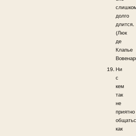
слишко
долго
длится.
(Люк
де
Клапье
Вовенарг
Ни
с
кем
так
не
приятно
общатьс
как