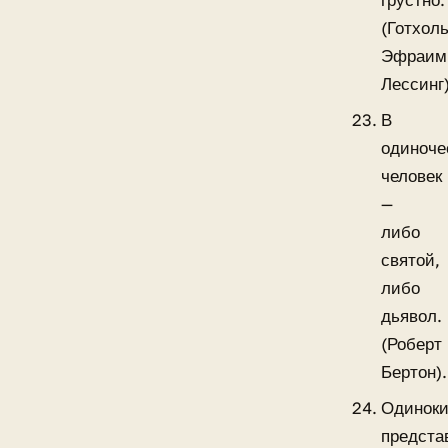
грустно.
(Готхол
Эфраим
Лессинг)
В
одиноче
человек
—
либо
святой,
либо
дьявол.
(Роберт
Бертон).
Одинок
предста