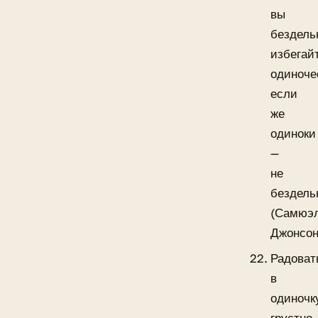
вы
бездель
избегай
одиноче
если
же
одиноки
—
не
бездель
(Самюэ
Джонсон
Радоват
в
одиночк