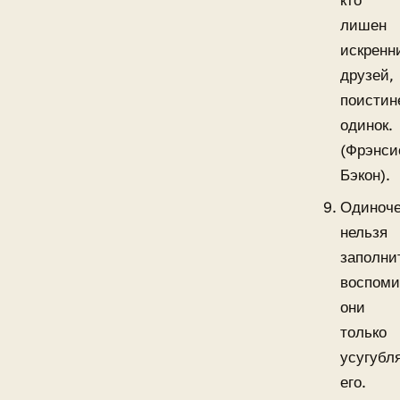
кто
лишен
искренн
друзей,
поистин
одинок.
(Фрэнси
Бэкон).
Одиноче
нельзя
заполни
воспоми
они
только
усугубл
его.