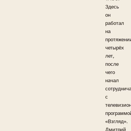
Здесь
он
работал
на
протяжени
четырёх
лет,
после
чего
начал
сотруднич
с
телевизио
программо
«Взгляд».
Дмитрий