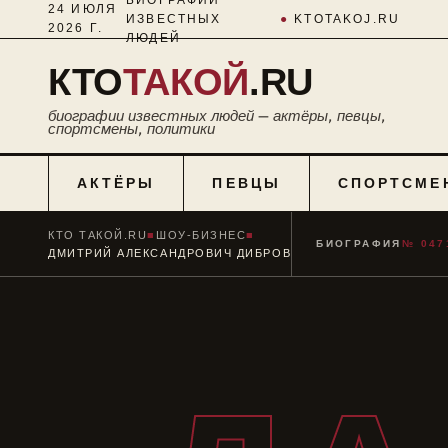
24 ИЮЛЯ
ИЗВЕСТНЫХ
●
KTOTAKOJ.RU
2026 Г.
ЛЮДЕЙ
КТО
ТАКОЙ
.RU
биографии известных людей — актёры, певцы,
спортсмены, политики
АКТЁРЫ
ПЕВЦЫ
СПОРТСМЕ
КТО ТАКОЙ.RU
■
ШОУ-БИЗНЕС
■
БИОГРАФИЯ
№ 047
ДМИТРИЙ АЛЕКСАНДРОВИЧ ДИБРОВ