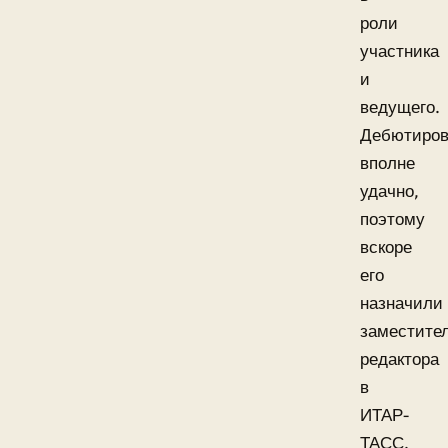
роли
участника
и
ведущего.
Дебютиро
вполне
удачно,
поэтому
вскоре
его
назначили
заместите
редактора
в
ИТАР-
ТАСС.