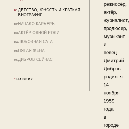
режиссёр,
ДЕТСТВО, ЮНОСТЬ И КРАТКАЯ
актёр,
БИОГРАФИЯ
журналист
НАЧАЛО КАРЬЕРЫ
продюсер,
АКТЁР ОДНОЙ РОЛИ
музыкант
ЛЮБОВНАЯ САГА
и
ПЯТАЯ ЖЕНА
певец
ДИБРОВ СЕЙЧАС
Дмитрий
Дибров
родился
НАВЕРХ
14
ноября
1959
года
в
городе