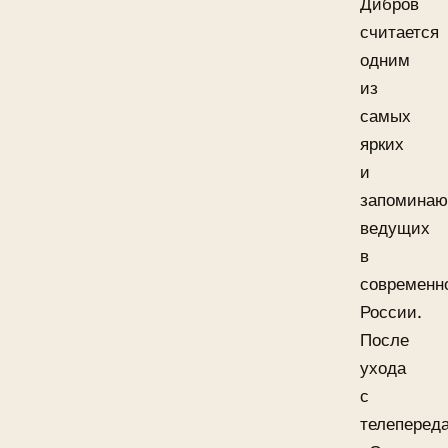
Дибров
считается
одним
из
самых
ярких
и
запомина
ведущих
в
современн
России.
После
ухода
с
телеперед