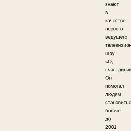
знают
в
качестве
первого
ведущего
телевизион
шоу
«О,
счастливчи
Он
помогал
людям
становить
богаче
до
2001