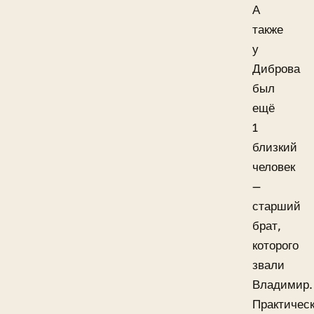
А
также
у
Диброва
был
ещё
1
близкий
человек
—
старший
брат,
которого
звали
Владимир.
Практичес