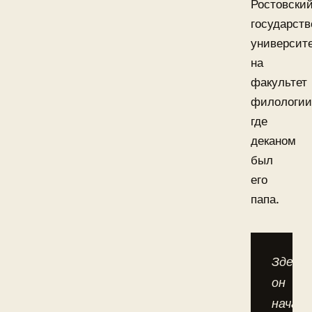
Ростовски
государст
университ
на
факультет
филологии
где
деканом
был
его
папа.
Здесь
он
начал