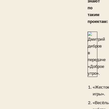
знают
по
таким
проектам:
«Жесто
игры».
«Весёл