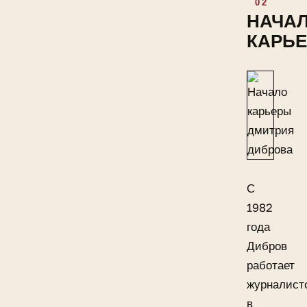
НАЧА
КАРЬ
С
1982
года
Дибров
работает
журналист
в