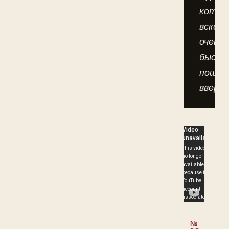
котор
вскоре
очень
быстр
пошла
вверх.