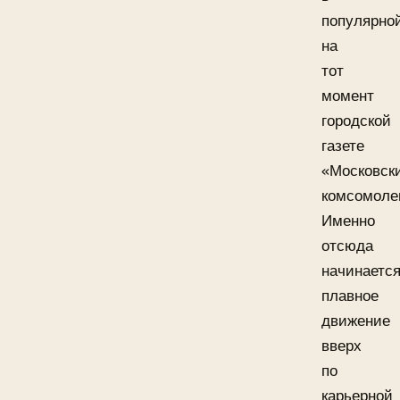
популярно
на
тот
момент
городской
газете
«Московск
комсомоле
Именно
отсюда
начинаетс
плавное
движение
вверх
по
карьерной