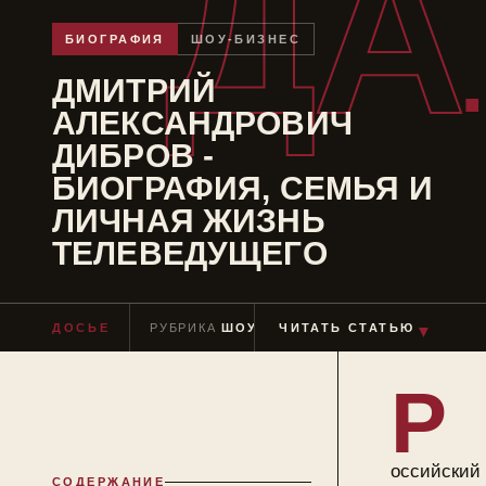
ДА
БИОГРАФИЯ
ШОУ-БИЗНЕС
ДМИТРИЙ
АЛЕКСАНДРОВИЧ
ДИБРОВ -
БИОГРАФИЯ, СЕМЬЯ И
ЛИЧНАЯ ЖИЗНЬ
ТЕЛЕВЕДУЩЕГО
ДОСЬЕ
РУБРИКА
ШОУ-БИЗНЕС
ЧИТАТЬ СТАТЬЮ
ЧТЕНИЕ
≈ 8 МИ
▼
Р
оссийский
СОДЕРЖАНИЕ