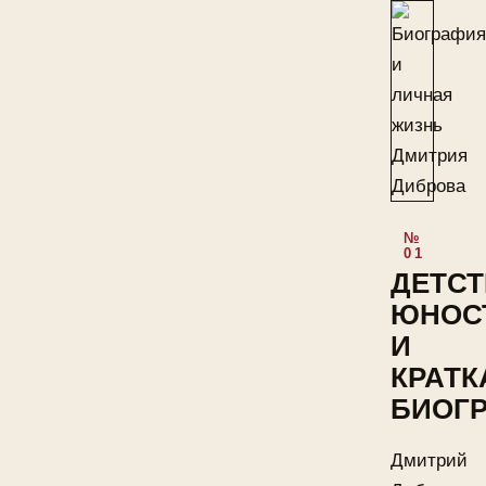
ДЕТСТ
ЮНОС
И
КРАТК
БИОГ
Дмитрий