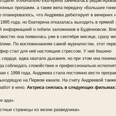
отделе. Изначально Екатерина занималась редактиров
нных программ, а также вела передачу «Большие гонки
 планировалось, что Андреева дебютирует в вечерних 
1995 года, но Екатерина отказалась выходить в прямой
й информацией о гибели заложников в Будённовске. Вп
овостях она появилась уже в сентябре месяце, сразу же
блики. По воспоминаниям самой журналистки, этот пер
фир стал для неё настоящим стрессом. У неё бешено
 сердце, едва хватало дыхания, но при этом она понима
да соблюдать спокойствие и профессионально исполнят
ная с 1998 года, Андреева стала постоянно вести прогр
ыходящую на Первом канале. На счету Андреевой также
работ в кино.
Актриса снялась в следующих фильмах
е ада».
стные страницы из жизни разведчика».