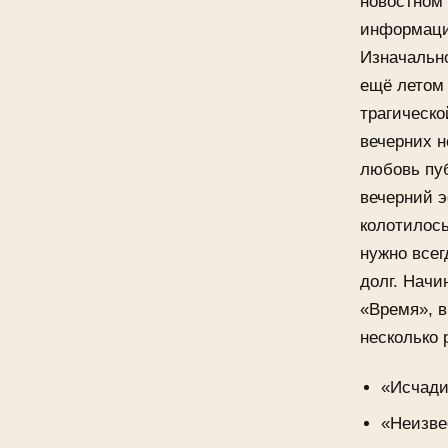
новостном 
информацио
Изначально
ещё летом 
трагическо
вечерних н
любовь пу
вечерний э
колотилось
нужно всег
долг. Начи
«Время», в
несколько 
«Исчади
«Неизве