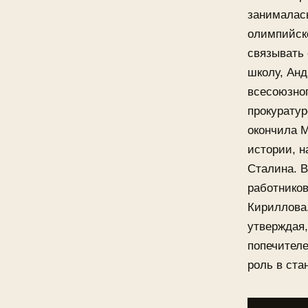
занималась
олимпийско
связывать 
школу, Анд
всесоюзног
прокуратур
окончила М
истории, 
Сталина. В
работников
Кириллова.
утверждая,
попечителе
роль в ста