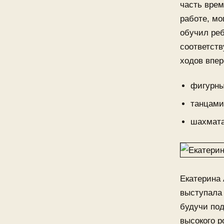
часть врем
работе, мо
обучил реб
соответств
ходов впе
фигурны
танцами
шахмат
Екатерина
выступала 
будучи под
высокого р