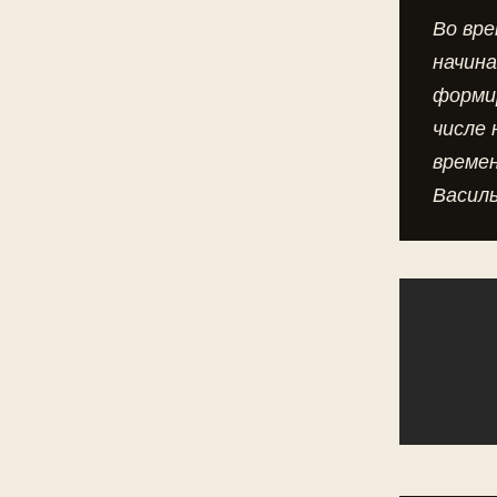
Во вр
начин
формир
числе 
време
Василь