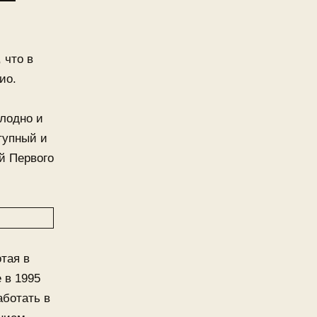
 что в
ио.
олодно и
тупный и
й Первого
отая в
 в 1995
аботать в