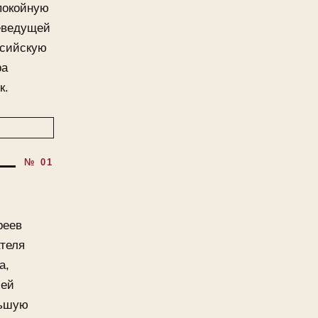
покойную
еведущей
ссийскую
ра
к.
реев
теля
а,
шей
льшую