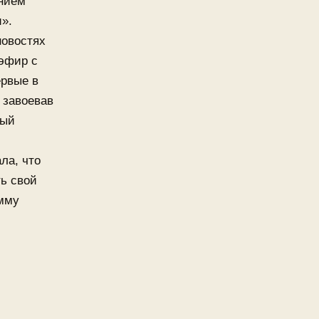
анием
».
новостях
 эфир с
ервые в
 завоевав
вый
ла, что
ь свой
амму
: