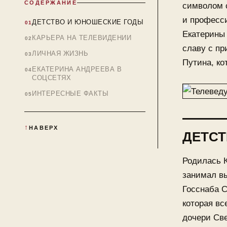
СОДЕРЖАНИЕ
символом с
и професс
ДЕТСТВО И ЮНОШЕСКИЕ ГОДЫ
Екатерины 
КАРЬЕРА НА ТЕЛЕВИДЕНИИ
славу с пр
ЛИЧНАЯ ЖИЗНЬ
Путина, ко
ЕКАТЕРИНА АНДРЕЕВА В
СОЦСЕТЯХ
ИНТЕРЕСНЫЕ ФАКТЫ
НАВЕРХ
ДЕТС
Родилась К
занимал вы
Госснаба С
которая в
дочери Св