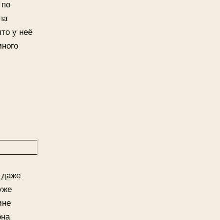
 по
па
то у неё
много
 даже
уже
ине
она