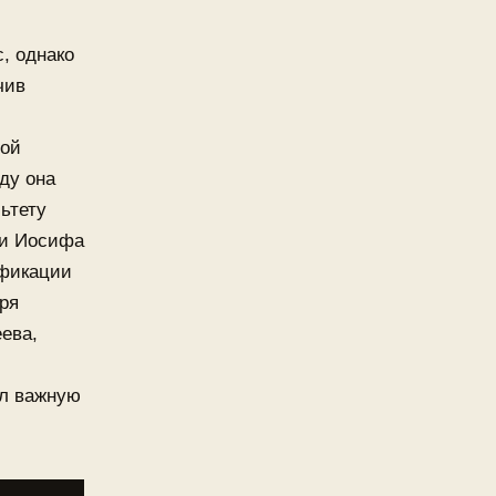
, однако
чив
ной
ду она
ьтету
 и Иосифа
ификации
ря
ева,
ал важную