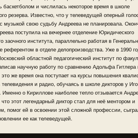
 баскетболом и числилась некоторое время в школе
го резерва. Известно, что у телеведущей оперный голос
с музыкой свою судьбу Андреева не планировала. Окон
реева поступила на вечернее отделение Юридического
о заочного института, параллельно работая в Генераль
е референтом в отделе делопроизводства. Уже в 1990 го
осковский областной педагогический институт по факул
написав научную работу по сравнению Адольфа Гитлера
 это же время она поступает на курсы повышения квал
 телевидения и радио, обучаясь в школе дикторов у Иго
 Именно о Кириллове наиболее тепло отзывается Андре
 что этот легендарный диктор стал для неё ментором и
м, помог ей в освоении этой сложной профессии, сыгр
новлении ее как телеведущей.