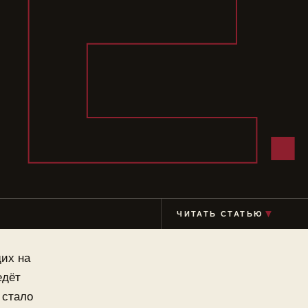
ТЕ
ЧИТАТЬ СТАТЬЮ
▼
их на
едёт
 стало