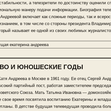
табильности, а телезрители по достоинству оценили с
иональную манеру подачи информации. Биография тел
Андреевой включает как сложные периоды, так и всеро
изнанием, в том числе со стороны президента Владими
торый называет ее одной из своих любимых журналисто
ТВО И ЮНОШЕСКИЕ ГОДЫ
атя Андреева в Москве в 1961 году. Ее отец Сергей Анд
сокий партийный пост, работая заместителем председа
оветского Союза. Мать Татьяна Ивановна — домохозяйк
се свое время посвятила воспитанию Екатерины и млад
етланы. В детстве будущая телеведущая проводила бо