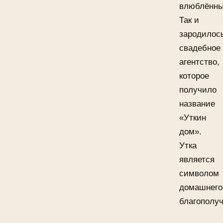
влюблённы
Так и
зародилос
свадебное
агентство,
которое
получило
название
«Уткин
дом».
Утка
является
символом
домашнего
благополуч