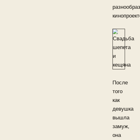
разнообра
кинопроект
После
того
как
девушка
вышла
замуж,
она