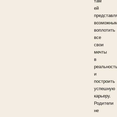
там
ей
представл
возможны
воплотить
все
свои
мечты
в
реальност
и
построить
успешную
карьеру.
Родители
не