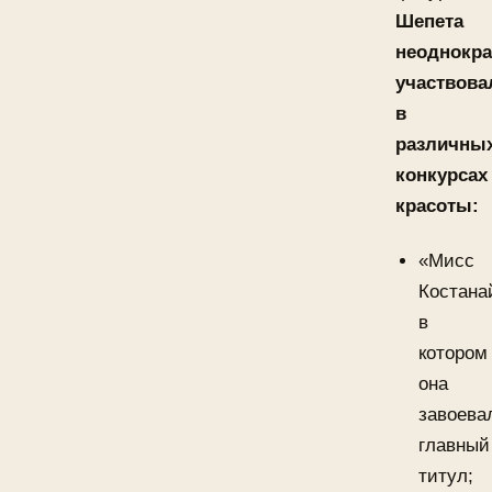
Шепета
неоднокра
участвова
в
различны
конкурсах
красоты:
«Мисс
Костана
в
котором
она
завоева
главный
титул;