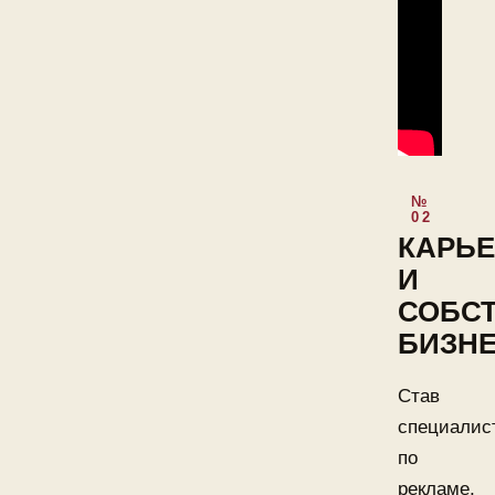
КАРЬЕ
И
СОБС
БИЗН
Став
специалис
по
рекламе,