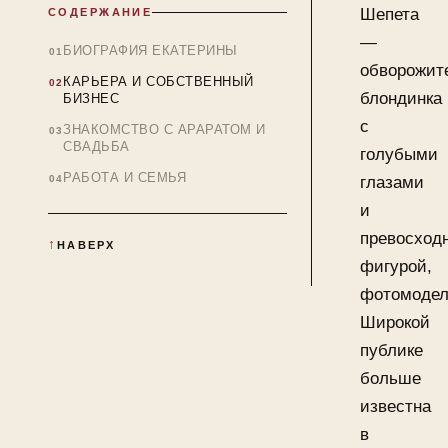
Шепета
СОДЕРЖАНИЕ
—
БИОГРАФИЯ ЕКАТЕРИНЫ
обворожит
КАРЬЕРА И СОБСТВЕННЫЙ
блондинка
БИЗНЕС
с
ЗНАКОМСТВО С АРАРАТОМ И
СВАДЬБА
голубыми
РАБОТА И СЕМЬЯ
глазами
и
превосход
НАВЕРХ
фигурой,
фотомодел
Широкой
публике
больше
известна
в