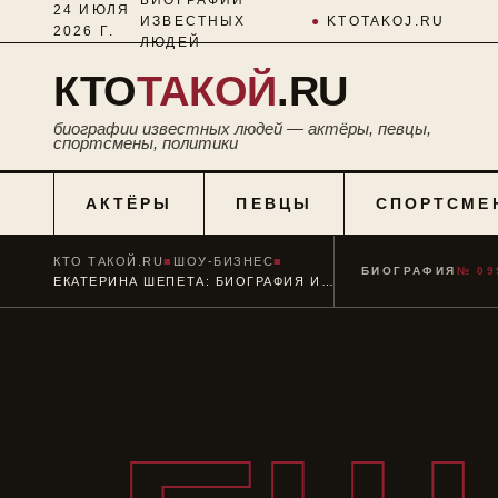
24 ИЮЛЯ
ИЗВЕСТНЫХ
●
KTOTAKOJ.RU
2026 Г.
ЛЮДЕЙ
КТО
ТАКОЙ
.RU
биографии известных людей — актёры, певцы,
спортсмены, политики
АКТЁРЫ
ПЕВЦЫ
СПОРТСМЕ
КТО ТАКОЙ.RU
■
ШОУ-БИЗНЕС
■
БИОГРАФИЯ
№ 09
ЕКАТЕРИНА ШЕПЕТА: БИОГРАФИЯ И ЛИЧНАЯ ЖИЗНЬ ЖЕНЫ АРАРАТА КЕЩЯНА