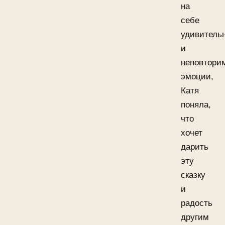
на
себе
удивитель
и
неповтори
эмоции,
Катя
поняла,
что
хочет
дарить
эту
сказку
и
радость
другим