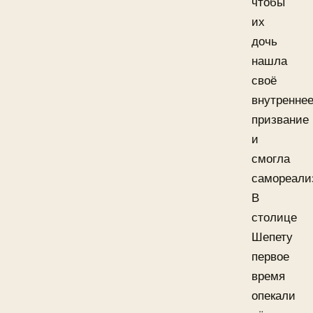
чтобы
их
дочь
нашла
своё
внутренне
призвание
и
смогла
самореали
В
столице
Шепету
первое
время
опекали