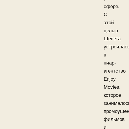
сфере.
С
этой
целью
Шепета
устроилас
в
пиар-
агентство
Enjoy
Movies,
которое
занималос
промоуше
фильмов
и