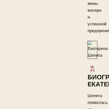
жены,
матери
и
успешной
предприни
БИОГ
ЕКАТ
Шепета
появилась