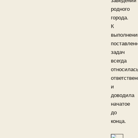
заведений
родного
города.
К
выполнен
поставлен
задач
всегда
относилас
ответствен
и
доводила
начатое
до
конца.