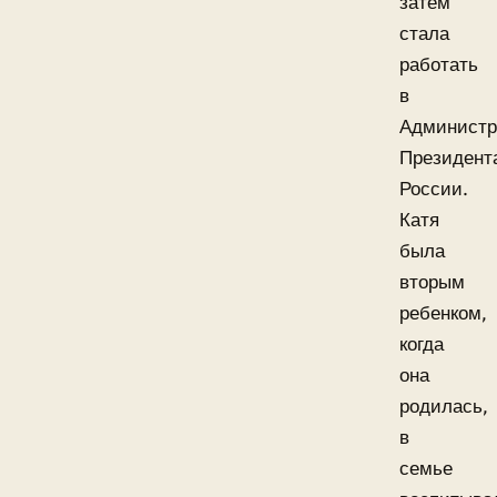
затем
стала
работать
в
Администр
Президент
России.
Катя
была
вторым
ребенком,
когда
она
родилась,
в
семье