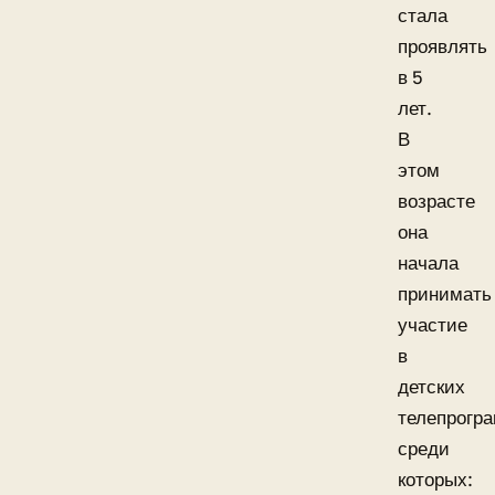
стала
проявлять
в 5
лет.
В
этом
возрасте
она
начала
принимать
участие
в
детских
телепрогр
среди
которых: