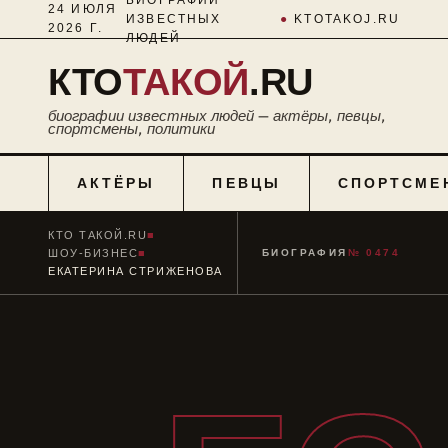
24 ИЮЛЯ
ИЗВЕСТНЫХ
●
KTOTAKOJ.RU
2026 Г.
ЛЮДЕЙ
КТО
ТАКОЙ
.RU
биографии известных людей — актёры, певцы,
спортсмены, политики
АКТЁРЫ
ПЕВЦЫ
СПОРТСМЕ
КТО ТАКОЙ.RU
■
ШОУ-БИЗНЕС
■
БИОГРАФИЯ
№ 0474
ЕКАТЕРИНА СТРИЖЕНОВА