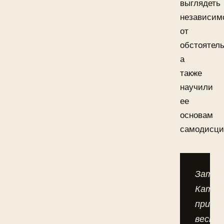
выглядеть
независим
от
обстоятель
а
также
научили
ее
основам
самодисци
Затем
Катю
пригл
вести