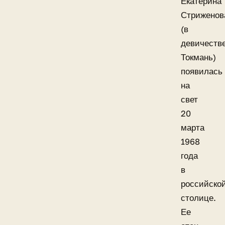
Екатерина
Стриженов
(в
девичеств
Токмань)
появилась
на
свет
20
марта
1968
года
в
российско
столице.
Ее