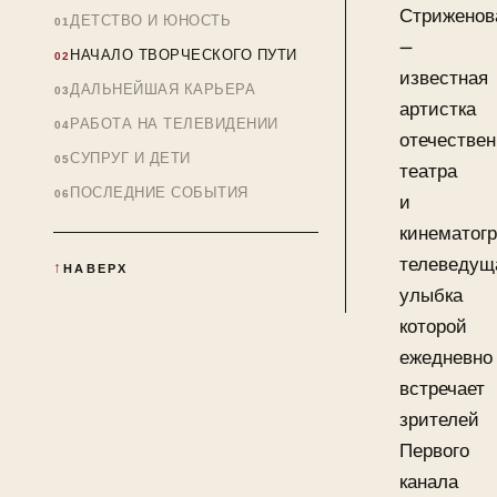
Стриженов
ДЕТСТВО И ЮНОСТЬ
—
НАЧАЛО ТВОРЧЕСКОГО ПУТИ
известная
ДАЛЬНЕЙШАЯ КАРЬЕРА
артистка
РАБОТА НА ТЕЛЕВИДЕНИИ
отечествен
СУПРУГ И ДЕТИ
театра
ПОСЛЕДНИЕ СОБЫТИЯ
и
кинематог
телеведущ
НАВЕРХ
улыбка
которой
ежедневно
встречает
зрителей
Первого
канала