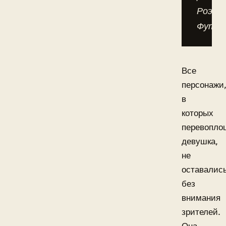
Роэны
Футро
Все
персонажи
в
которых
перевопло
девушка,
не
оставалис
без
внимания
зрителей.