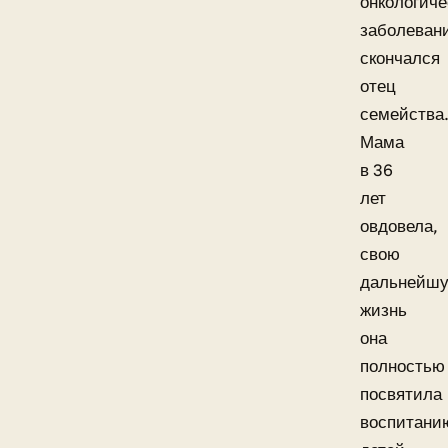
онкологич
заболеван
скончался
отец
семейства
Мама
в 36
лет
овдовела,
свою
дальнейш
жизнь
она
полностью
посвятила
воспитани