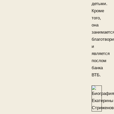
детьми.
Кроме
того,
она
занимаетс
благотвор
и
является
послом
банка
ВТБ.