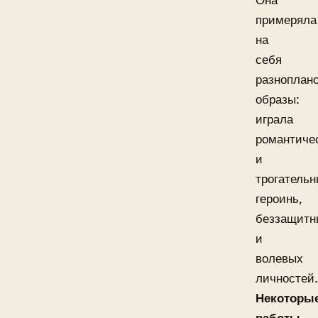
Она
примеряла
на
себя
разноплан
образы:
играла
романтиче
и
трогатель
героинь,
беззащитн
и
волевых
личностей.
Некоторы