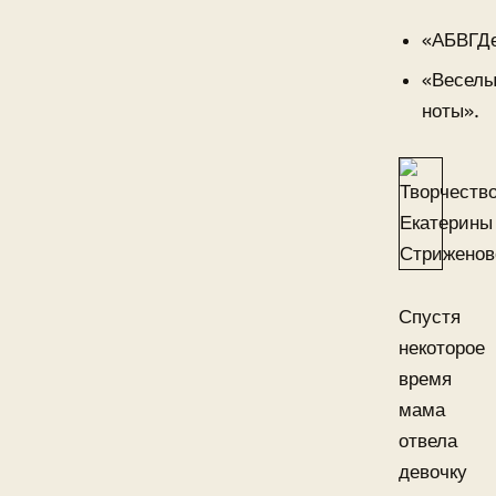
«АБВГДе
«Весел
ноты».
Спустя
некоторое
время
мама
отвела
девочку