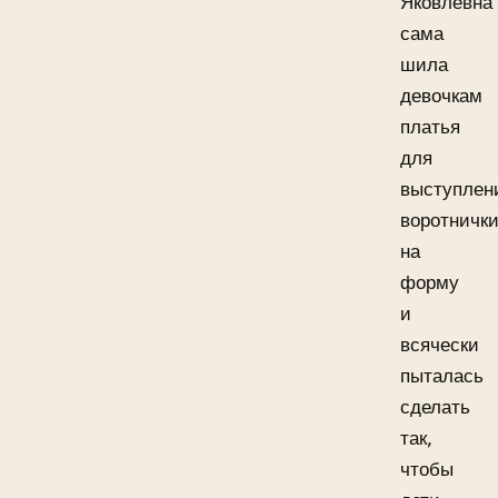
Яковлевна
сама
шила
девочкам
платья
для
выступлен
воротничк
на
форму
и
всячески
пыталась
сделать
так,
чтобы