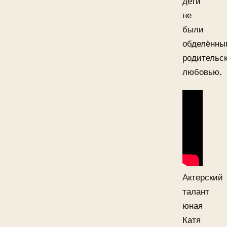
дети
не
были
обделённы
родительс
любовью.
Актерский
талант
юная
Катя