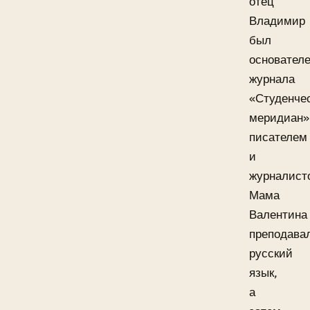
отец
Владимир
был
основател
журнала
«Студенче
меридиан»
писателем
и
журналист
Мама
Валентина
преподава
русский
язык,
а