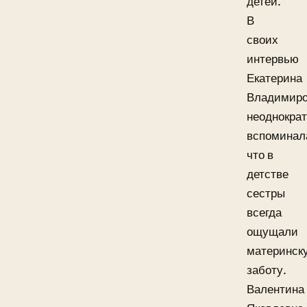
детей.
В
своих
интервью
Екатерина
Владимиро
неоднокра
вспоминал
что в
детстве
сестры
всегда
ощущали
материнск
заботу.
Валентина