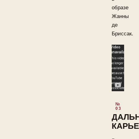
образе
Жанны
де
Бриссак.
ДАЛЬ
КАРЬЕ