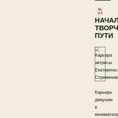
НАЧА
ТВОР
ПУТИ
Карьера
девушки
в
кинематог