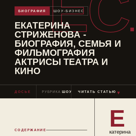
ЕС
БИОГРАФИЯ
ШОУ-БИЗНЕС
ЕКАТЕРИНА
СТРИЖЕНОВА -
БИОГРАФИЯ, СЕМЬЯ И
ФИЛЬМОГРАФИЯ
АКТРИСЫ ТЕАТРА И
КИНО
ДОСЬЕ
РУБРИКА
ШОУ-БИЗНЕС
ЧИТАТЬ СТАТЬЮ
ЧТЕНИЕ
≈ 8 МИ
▼
Е
СОДЕРЖАНИЕ
катерина