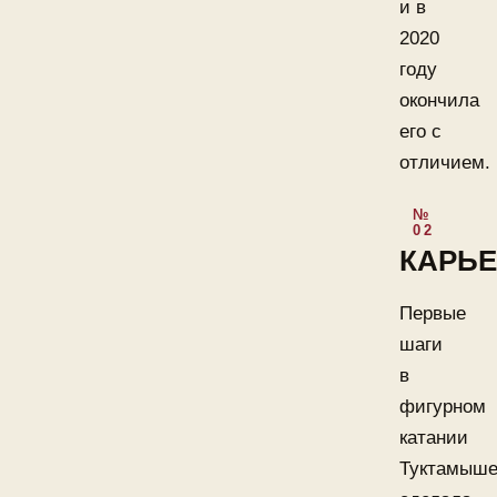
и в
2020
году
окончила
его с
отличием.
КАРЬЕ
Первые
шаги
в
фигурном
катании
Туктамыше