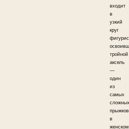
входит
в
узкий
круг
фигурис
освоив
тройной
аксель
—
один
из
самых
сложны
прыжков
в
женском