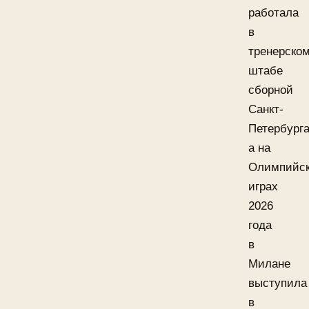
работала
в
тренерско
штабе
сборной
Санкт-
Петербурга
а на
Олимпийс
играх
2026
года
в
Милане
выступила
в