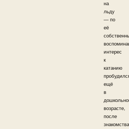
на
льду
— по
её
собственн
воспомина
интерес
к
катанию
пробудилс
ещё
в
дошкольн
возрасте,
после
знакомств