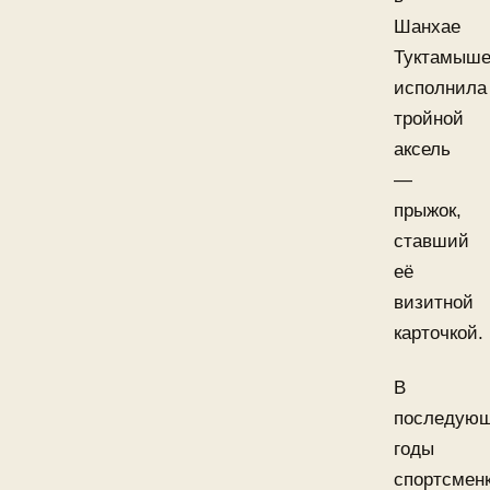
Шанхае
Туктамыше
исполнила
тройной
аксель
—
прыжок,
ставший
её
визитной
карточкой.
В
последую
годы
спортсмен