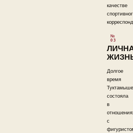
качестве
спортивног
корреспонд
ЛИЧН
ЖИЗН
Долгое
время
Туктамыше
состояла
в
отношения
с
фигуристо