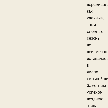
переживал
как
удачные,
так и
сложные
сезоны,
но
неизменно
оставалас
в
числе
сильнейши
Заметным
успехом
позднего
этапа