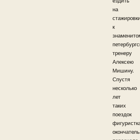
ездить
на
стажировк
к
знаменито
петербургс
тренеру
Алексею
Мишину.
Спустя
несколько
лет
таких
поездок
фигуристк
окончатель