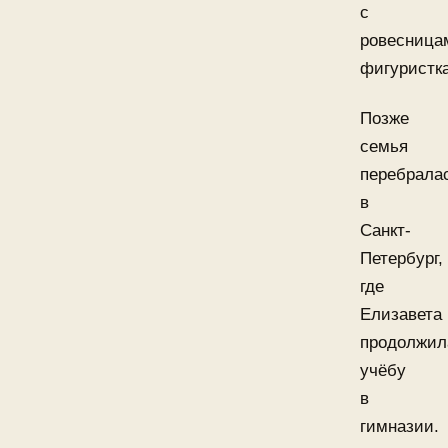
с
ровесница
фигуристк
Позже
семья
перебрала
в
Санкт-
Петербург,
где
Елизавета
продолжил
учёбу
в
гимназии.