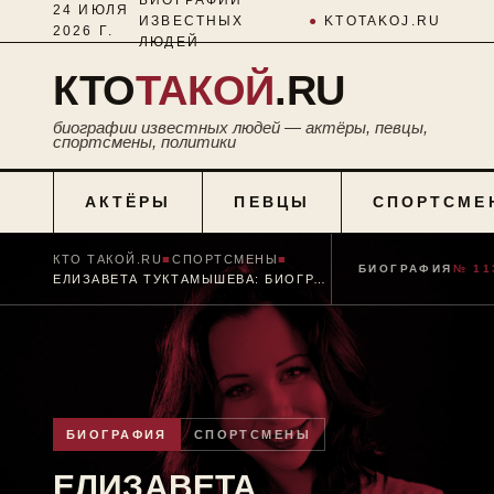
24 ИЮЛЯ
ИЗВЕСТНЫХ
●
KTOTAKOJ.RU
2026 Г.
ЛЮДЕЙ
КТО
ТАКОЙ
.RU
биографии известных людей — актёры, певцы,
спортсмены, политики
АКТЁРЫ
ПЕВЦЫ
СПОРТСМЕ
КТО ТАКОЙ.RU
■
СПОРТСМЕНЫ
■
БИОГРАФИЯ
№ 11
ЕЛИЗАВЕТА ТУКТАМЫШЕВА: БИОГРАФИЯ
БИОГРАФИЯ
СПОРТСМЕНЫ
ЕЛИЗАВЕТА