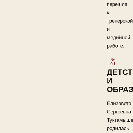
перешла
к
тренерской
и
медийной
работе.
ДЕТС
И
ОБРА
Елизавета
Сергеевна
Туктамыше
родилась