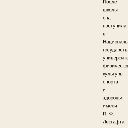
После
школы
она
поступила
в
Национал
государст
университ
физическо
культуры,
спорта
и
здоровья
имени
П. Ф.
Лесгафта