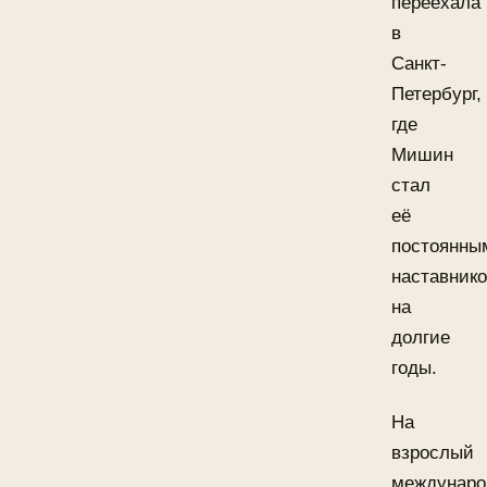
переехала
в
Санкт-
Петербург,
где
Мишин
стал
её
постоянны
наставник
на
долгие
годы.
На
взрослый
междунар