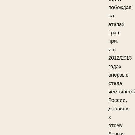
побеждая
на
этапах
Гран-
при,
и в
2012/2013
годах
впервые
стала
чемпионко
России,
добавив
к
этому
бронзу