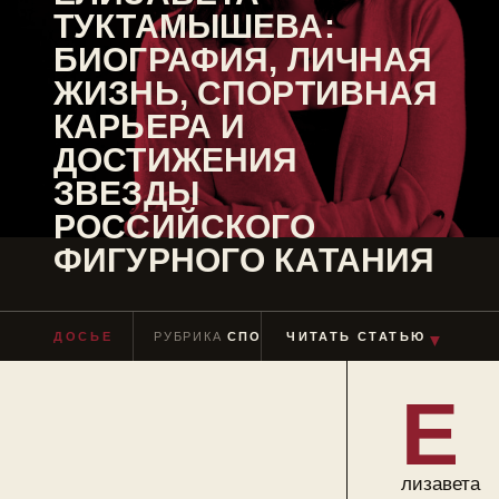
ТУКТАМЫШЕВА:
БИОГРАФИЯ, ЛИЧНАЯ
ЖИЗНЬ, СПОРТИВНАЯ
КАРЬЕРА И
ДОСТИЖЕНИЯ
ЗВЕЗДЫ
РОССИЙСКОГО
ФИГУРНОГО КАТАНИЯ
ДОСЬЕ
РУБРИКА
СПОРТСМЕНЫ
ЧИТАТЬ СТАТЬЮ
ЧТЕНИЕ
≈ 5 МИ
▼
Е
лизавета