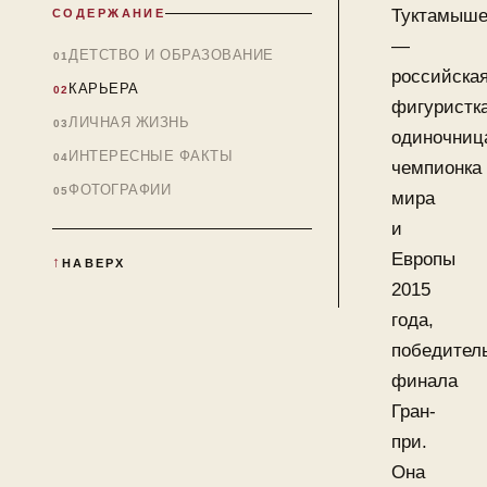
Туктамыше
СОДЕРЖАНИЕ
—
ДЕТСТВО И ОБРАЗОВАНИЕ
российска
КАРЬЕРА
фигуристк
ЛИЧНАЯ ЖИЗНЬ
одиночниц
ИНТЕРЕСНЫЕ ФАКТЫ
чемпионка
ФОТОГРАФИИ
мира
и
Европы
НАВЕРХ
2015
года,
победител
финала
Гран-
при.
Она