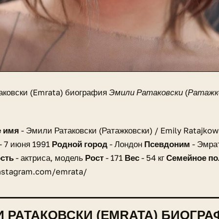
аковски (Emrata) биография
Эмили Ратаковски (Ратажк
 имя
- Эмили Ратаковски (Ратажковски) / Emily Ratajkow
- 7 июня 1991
Родной город
- Лондон
Псевдоним
- Эмра
сть
- актриса, модель
Рост
- 171
Вес
- 54 кг
Семейное п
nstagram.com/emrata/
 РАТАКОВСКИ (EMRATA) БИОГРА