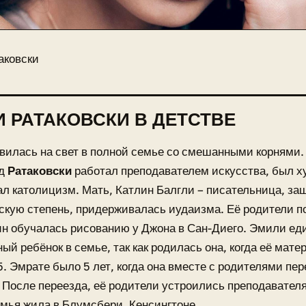
аковски
 РАТАКОВСКИ В ДЕТСТВЕ
вилась на свет в полной семье со смешанными корнями
ид
Ратаковски
работал преподавателем искусства, был х
л католицизм. Мать, Катлин Балгли – писательница, з
кую степень, придерживалась иудаизма. Её родители п
ин обучалась рисованию у Джона в Сан-Диего. Эмили ед
ый ребёнок в семье, так как родилась она, когда её матер
5. Эмрате было 5 лет, когда она вместе с родителями пер
 После переезда, её родители устроились преподавател
емья жила в Блумсбери, Кенсингтоне.