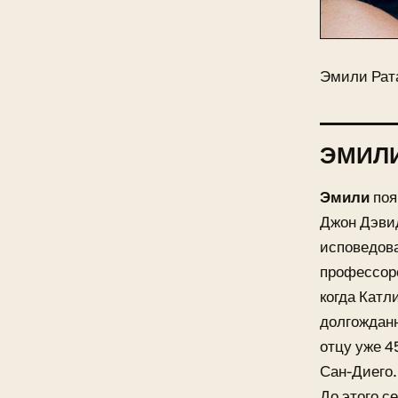
Эмили Рат
ЭМИЛИ
Эмили
поя
Джон Дэв
исповедова
профессорс
когда Катл
долгожданн
отцу уже 4
Сан-Диего.
До этого с