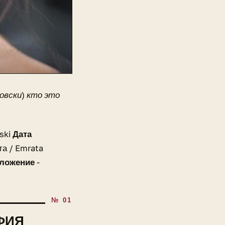
овски) кто это
ski
Дата
та / Emrata
оложение
-
ФИЯ