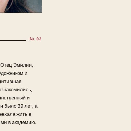
. Отец Эмилии,
удожником и
ащитившая
ознакомились,
инственный и
и было 39 лет, а
еехала жить в
ями в академию.