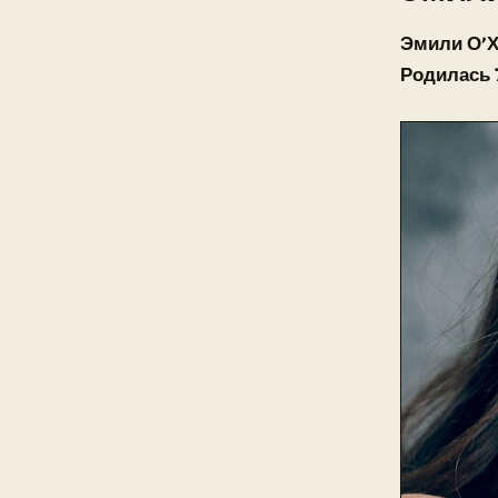
Эмили О’Х
Родилась 