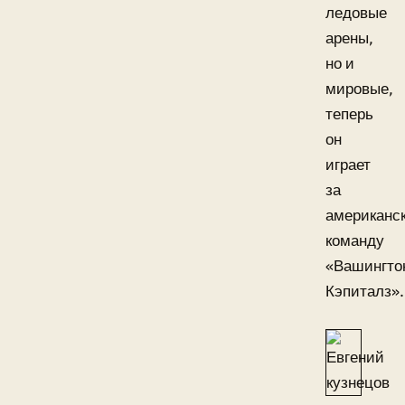
ледовые
арены,
но и
мировые,
теперь
он
играет
за
американс
команду
«Вашингто
Кэпиталз».