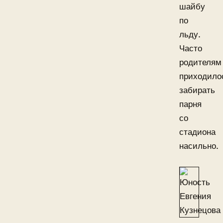
шайбу
по
льду.
Часто
родителям
приходило
забирать
парня
со
стадиона
насильно.