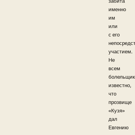
забита
именно
им
или
с его
непосредс
участием.
Не
всем
болельщи
известно,
что
прозвище
«Кузя»
дал
Евгению