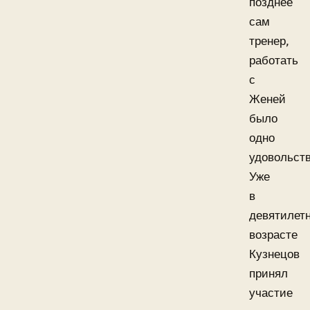
позднее
сам
тренер,
работать
с
Женей
было
одно
удовольств
Уже
в
девятилет
возрасте
Кузнецов
принял
участие