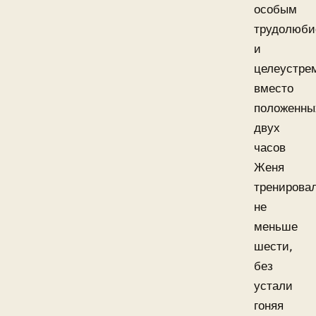
особым
трудолюб
и
целеустре
вместо
положенны
двух
часов
Женя
тренирова
не
меньше
шести,
без
устали
гоняя