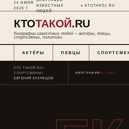
24 ИЮЛЯ
ИЗВЕСТНЫХ
●
KTOTAKOJ.RU
2026 Г.
ЛЮДЕЙ
КТО
ТАКОЙ
.RU
биографии известных людей — актёры, певцы,
спортсмены, политики
АКТЁРЫ
ПЕВЦЫ
СПОРТСМЕ
КТО ТАКОЙ.RU
■
СПОРТСМЕНЫ
■
БИОГРАФИЯ
№ 0499
ЕВГЕНИЙ КУЗНЕЦОВ