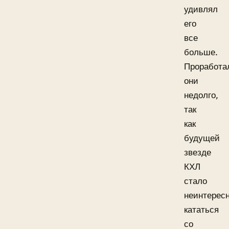
удивлял
его
все
больше.
Проработа
они
недолго,
так
как
будущей
звезде
КХЛ
стало
неинтерес
кататься
со