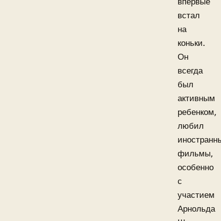
впервые
встал
на
коньки.
Он
всегда
был
активным
ребенком,
любил
иностранн
фильмы,
особенно
с
участием
Арнольда