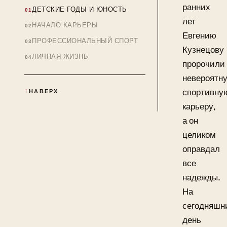
ранних
ДЕТСКИЕ ГОДЫ И ЮНОСТЬ
лет
НАЧАЛО КАРЬЕРЫ
Евгению
ПРОФЕССИОНАЛЬНЫЙ СПОРТ
Кузнецову
ЛИЧНАЯ ЖИЗНЬ
пророчили
невероятн
спортивну
НАВЕРХ
карьеру,
а он
целиком
оправдал
все
надежды.
На
сегодняшн
день