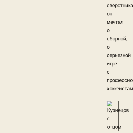
сверстник
он
мечтал
о
сборной,
о
серьезной
игре
с
професси
хоккеистам