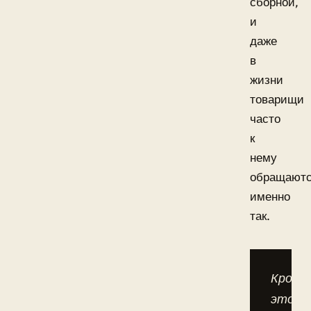
сборной,
и
даже
в
жизни
товарищи
часто
к
нему
обращают
именно
так.
Кроме
этого,