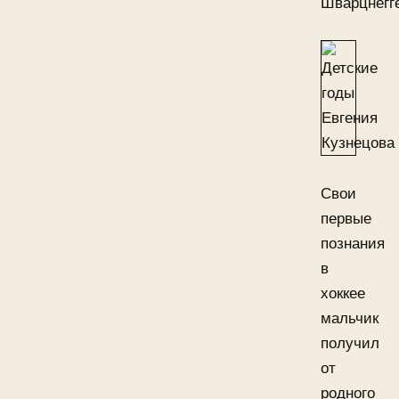
Шварцнегг
Свои
первые
познания
в
хоккее
мальчик
получил
от
родного