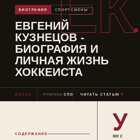
ЕК
БИОГРАФИЯ
СПОРТСМЕНЫ
ЕВГЕНИЙ
КУЗНЕЦОВ -
БИОГРАФИЯ И
ЛИЧНАЯ ЖИЗНЬ
ХОККЕИСТА
▼
ДОСЬЕ
РУБРИКА
СПОРТСМЕНЫ
ЧИТАТЬ СТАТЬЮ
ЧТЕНИЕ
≈ 8 МИ
У
СОДЕРЖАНИЕ
же с