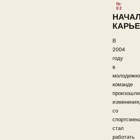
НАЧА
КАРЬ
В
2004
году
в
молодежн
команде
произошли
изменения
со
спортсмен
стал
работать