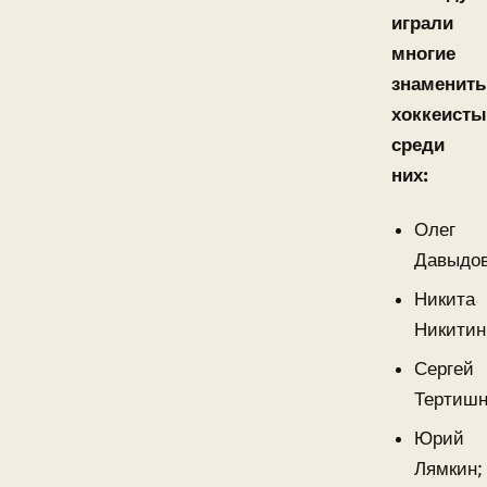
играли
многие
знаменит
хоккеисты
среди
них:
Олег
Давыдов
Никита
Никитин
Сергей
Тертишн
Юрий
Лямкин;