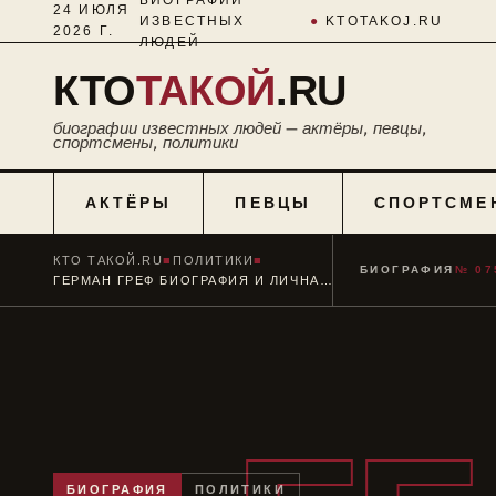
24 ИЮЛЯ
ИЗВЕСТНЫХ
●
KTOTAKOJ.RU
2026 Г.
ЛЮДЕЙ
КТО
ТАКОЙ
.RU
биографии известных людей — актёры, певцы,
спортсмены, политики
АКТЁРЫ
ПЕВЦЫ
СПОРТСМЕ
КТО ТАКОЙ.RU
■
ПОЛИТИКИ
■
БИОГРАФИЯ
№ 07
ГЕРМАН ГРЕФ БИОГРАФИЯ И ЛИЧНАЯ ЖИЗНЬ ГЛАВЫ СБЕРБАНКА РОССИИ
БИОГРАФИЯ
ПОЛИТИКИ