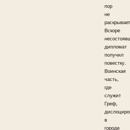
пор
не
раскрывает
Вскоре
несостояв
дипломат
получил
повестку.
Воинская
часть,
где
служит
Греф,
дислоциро
в
городе