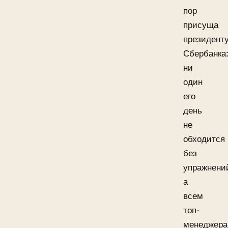
пор
присуща
президент
Сбербанка
ни
один
его
день
не
обходится
без
упражнени
а
всем
топ-
менеджер