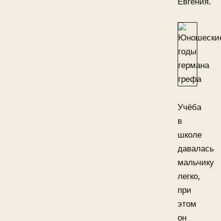
Евгения.
Учёба
в
школе
давалась
мальчику
легко,
при
этом
он