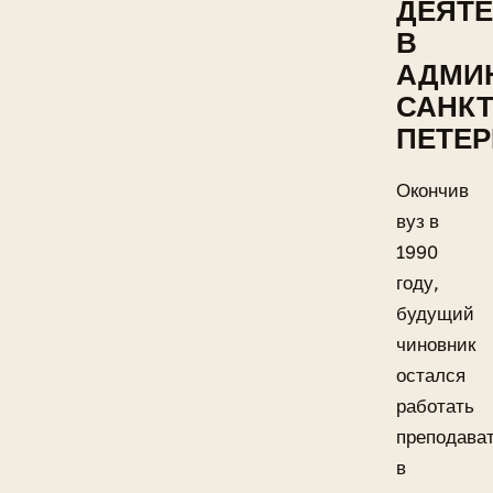
ДЕЯТ
В
АДМИ
САНКТ
ПЕТЕР
Окончив
вуз в
1990
году,
будущий
чиновник
остался
работать
преподава
в