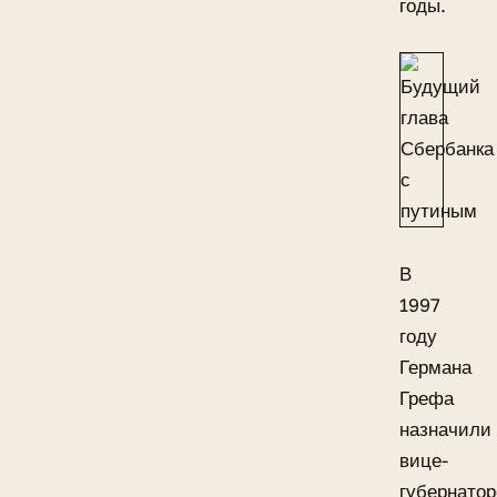
годы.
В
1997
году
Германа
Грефа
назначили
вице-
губернато