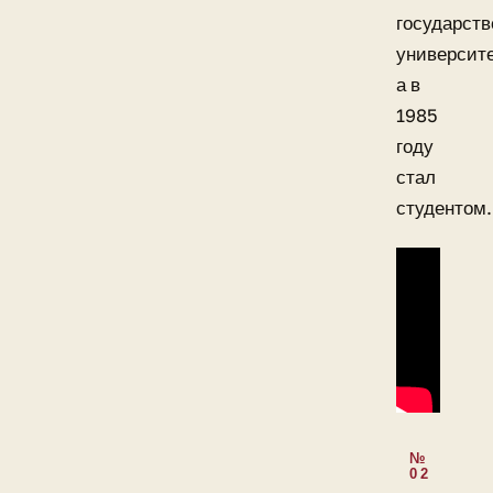
государств
университе
а в
1985
году
стал
студентом.