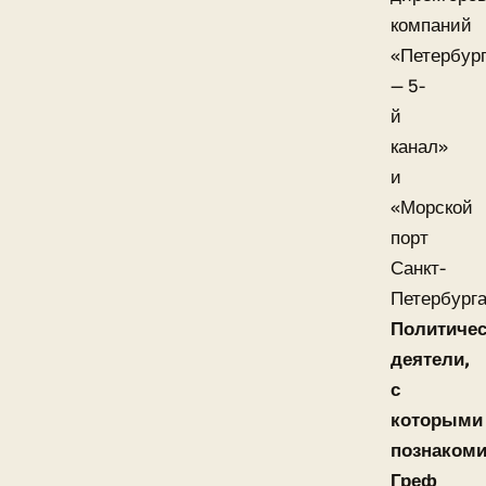
компаний
«Петербур
— 5-
й
канал»
и
«Морской
порт
Санкт-
Петербурга
Политичес
деятели,
с
которыми
познаком
Греф