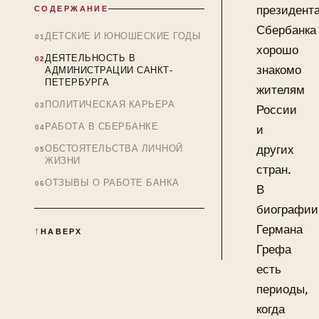
президент
СОДЕРЖАНИЕ
Сбербанка
ДЕТСКИЕ И ЮНОШЕСКИЕ ГОДЫ
хорошо
ДЕЯТЕЛЬНОСТЬ В
знакомо
АДМИНИСТРАЦИИ САНКТ-
ПЕТЕРБУРГА
жителям
ПОЛИТИЧЕСКАЯ КАРЬЕРА
России
РАБОТА В СБЕРБАНКЕ
и
других
ОБСТОЯТЕЛЬСТВА ЛИЧНОЙ
ЖИЗНИ
стран.
ОТЗЫВЫ О РАБОТЕ БАНКА
В
биографии
Германа
НАВЕРХ
Грефа
есть
периоды,
когда