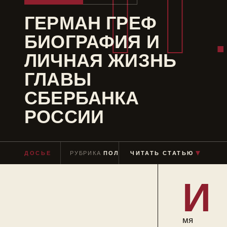
ГГ
ГЕРМАН ГРЕФ
БИОГРАФИЯ И
ЛИЧНАЯ ЖИЗНЬ
ГЛАВЫ
СБЕРБАНКА
РОССИИ
▼
ДОСЬЕ
РУБРИКА
ПОЛИТИКИ
ЧИТАТЬ СТАТЬЮ
ЧТЕНИЕ
≈ 9 МИН
И
мя