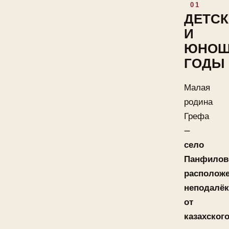
ДЕТСК
И
ЮНОШ
ГОДЫ
Малая
родина
Грефа
—
село
Панфилов
располож
неподалёк
от
казахског