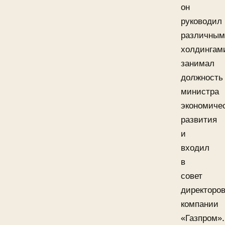
он
руководил
различны
холдингам
занимал
должность
министра
экономичес
развития
и
входил
в
совет
директоро
компании
«Газпром».