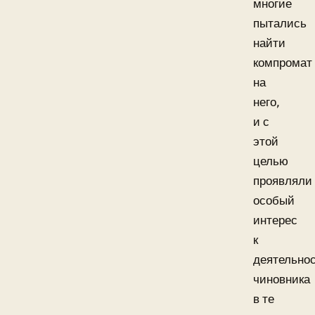
многие
пытались
найти
компромат
на
него,
и с
этой
целью
проявляли
особый
интерес
к
деятельно
чиновника
в те