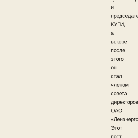
и
председат
КУГИ,
а
вскоре
после
этого
он
стал
членом
совета
директоро
ОАО
«Ленэнерго
Этот
пост