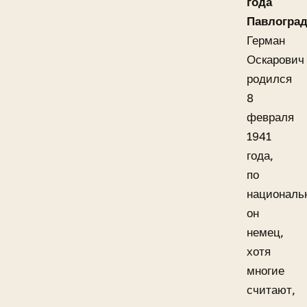
года
Павлогра
Герман
Оскарович
родился
8
февраля
1941
года,
по
националь
он
немец,
хотя
многие
считают,