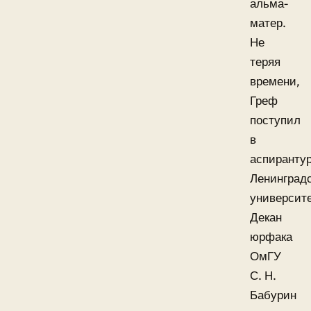
альма-
матер.
Не
теряя
времени,
Греф
поступил
в
аспиранту
Ленинградс
университе
Декан
юрфака
ОмГУ
С. Н.
Бабурин