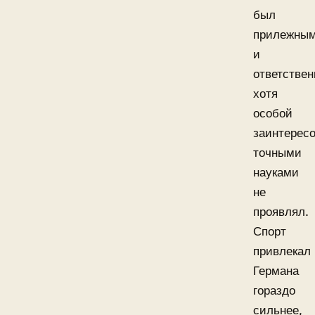
был
прилежны
и
ответстве
хотя
особой
заинтерес
точными
науками
не
проявлял.
Спорт
привлекал
Германа
гораздо
сильнее,