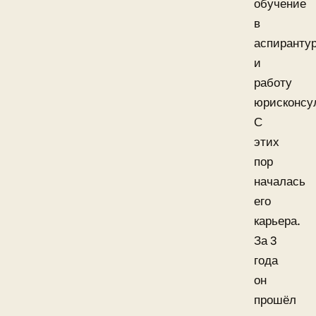
обучение
в
аспиранту
и
работу
юрисконсу
С
этих
пор
началась
его
карьера.
За 3
года
он
прошёл