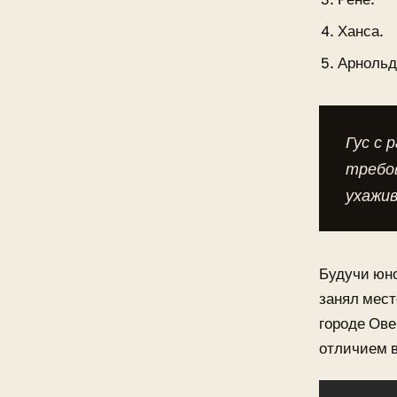
Ханса.
Арнольд
Гус с 
требов
ухажив
Будучи юно
занял мест
городе Ове
отличием в