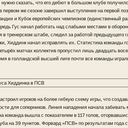
 нужно сказать, что его дебют в большом клубе получил
в первом же сезоне завершил выступление на первой по
андии и Кубок европейских чемпионов (единственный раз
редь Гус начал работать над слабыми местами в обороне
 в тренерском штабе, следил за работой предыдущего г
и, Хиддинк начал исправлять их. Статистика команды го
етырёх матчах коллектив пропустил лишь двадцать восе
ремя в голландской высшей лиге почти все команды играл
настроил игроков на более гибкую схему игры, что созда
сти для соперников. Линия нападения начала забивать м
на команда вышла с показателем в 117 голов, оторвавшис
уба на 39 пунктов. Форвард «ПСВ» по результатам года