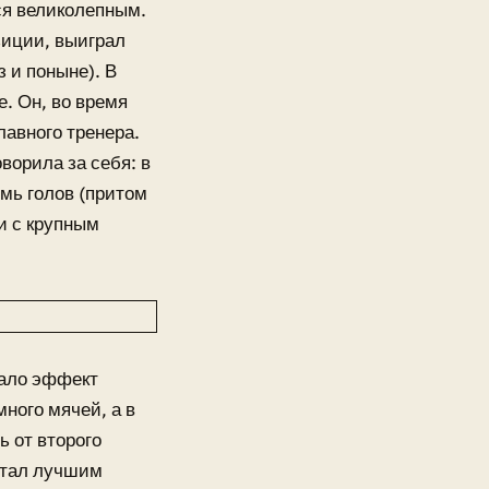
ся великолепным.
зиции, выиграл
 и поныне). В
. Он, во время
лавного тренера.
ворила за себя: в
мь голов (притом
и с крупным
вало эффект
ного мячей, а в
ь от второго
 стал лучшим