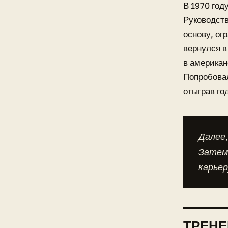
В 1970 год
Руководств
основу, ог
вернулся в
в американ
Попробовал
отыграв год
Далее,
Затем 
карьер
ТРЕНЕ