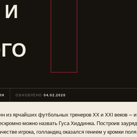
 И
ГО
ИН
ОБНОВЛЕНО
04.02.2020
ин из ярчайших футбольных тренеров XX и XXI веков — и
ескромно можно назвать Гуса Хиддинка. Построив зауряд
ачестве игрока, голландец оказался гением у кромки пол