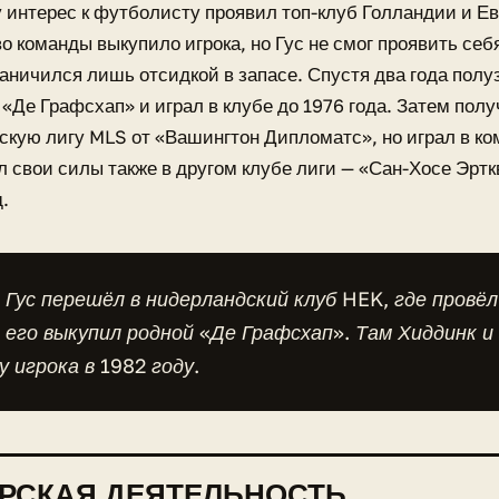
у интерес к футболисту проявил топ-клуб Голландии и Е
о команды выкупило игрока, но Гус не смог проявить себя
раничился лишь отсидкой в запасе. Спустя два года пол
 «Де Графсхап» и играл в клубе до 1976 года. Затем пол
скую лигу MLS от «Вашингтон Дипломатс», но играл в ко
 свои силы также в другом клубе лиги — «Сан-Хосе Эртк
.
 Гус перешёл в нидерландский клуб HEK, где провёл
его выкупил родной «Де Графсхап». Там Хиддинк и
у игрока в 1982 году.
РСКАЯ ДЕЯТЕЛЬНОСТЬ