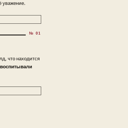
ё уважение.
лд, что находится
, воспитывали