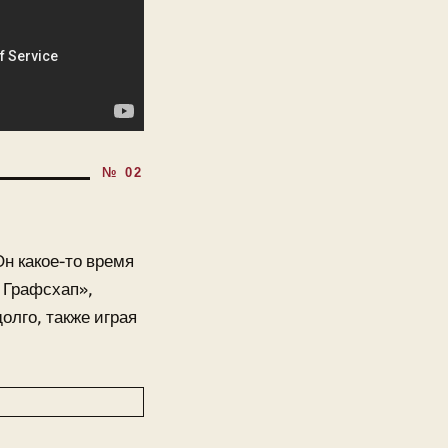
Он какое-то время
 Графсхап»,
олго, также играя