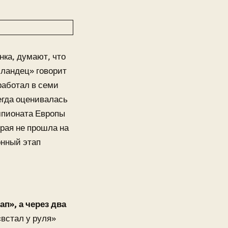
нка, думают, что
лландец» говорит
 работал в семи
егда оценивалась
мпионата Европы
рая не прошла на
онный этап
ап», а через два
«встал у руля»