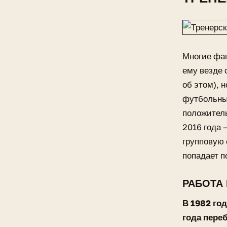
Многие фан
ему везде 
об этом), 
футбольных
положител
2016 года 
групповую 
попадает п
РАБОТА 
В 1982 год
года пере