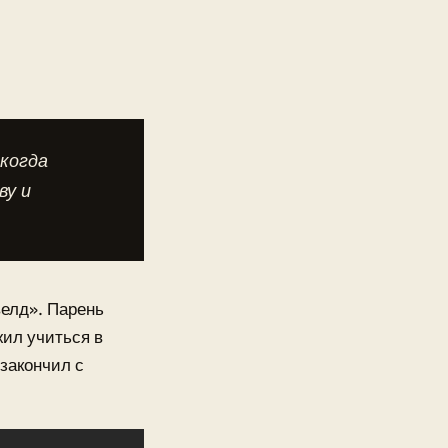
 когда
ву и
велд». Парень
ил учиться в
 закончил с