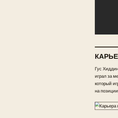
КАРЬЕ
Гус Хиддин
играл за м
который иг
на позиции