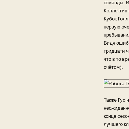
команды. И
Коллектив 
Кубок Голл
первую оче
пребывания
Видя ошибк
тридцати ч
что в то в
счётом).
Также Гус 
неожиданно
конце сезо
лучшего кл