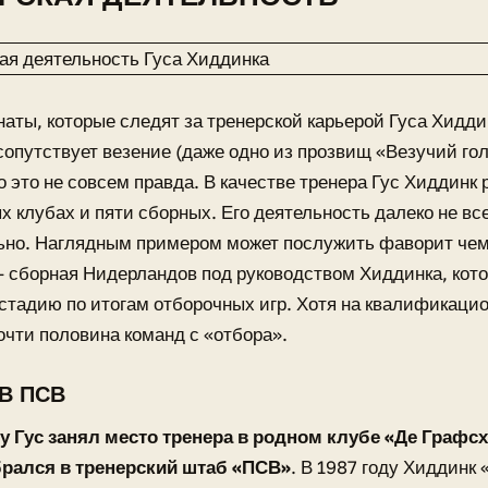
аты, которые следят за тренерской карьерой Гуса Хидди
сопутствует везение (даже одно из прозвищ «Везучий го
но это не совсем правда. В качестве тренера Гус Хиддинк
 клубах и пяти сборных. Его деятельность далеко не вс
ьно. Наглядным примером может послужить фаворит че
— сборная Нидерландов под руководством Хиддинка, кото
стадию по итогам отборочных игр. Хотя на квалификаци
очти половина команд с «отбора».
В ПСВ
у Гус занял место тренера в родном клубе «Де Графсх
брался в тренерский штаб «ПСВ»
. В 1987 году Хиддинк 