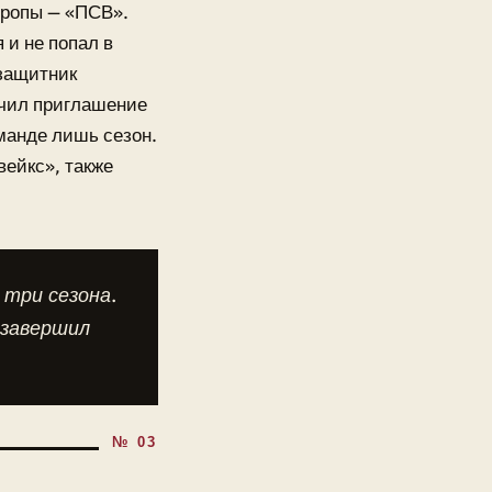
вропы — «ПСВ».
 и не попал в
узащитник
учил приглашение
манде лишь сезон.
вейкс», также
 три сезона.
 завершил