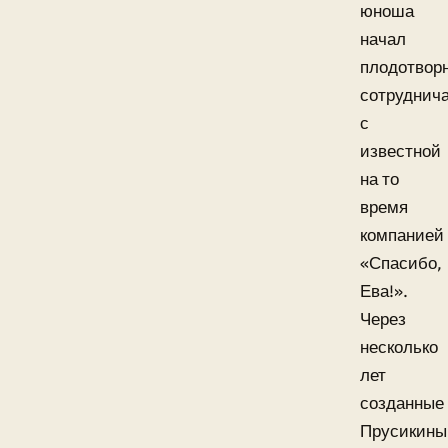
юноша
начал
плодотвор
сотруднич
с
известной
на то
время
компанией
«Спасибо,
Ева!».
Через
несколько
лет
созданные
Прусикин