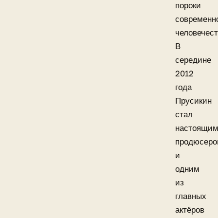
пороки
современн
человечест
В
середине
2012
года
Прусикин
стал
настоящи
продюсер
и
одним
из
главных
актёров