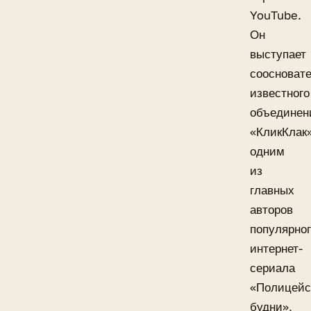
YouTube.
Он
выступает
соосноват
известного
объединен
«КликКлак»
одним
из
главных
авторов
популярно
интернет-
сериала
«Полицейс
будни»,