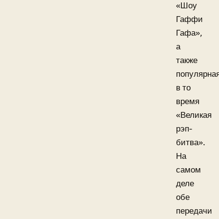
«Шоу
Гаффи
Гафа»,
а
также
популярна
в то
время
«Великая
рэп-
битва».
На
самом
деле
обе
передачи