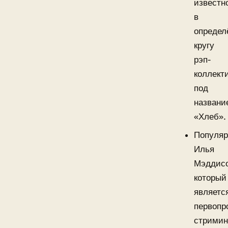
известн
в
определ
кругу
рэп-
коллект
под
названи
«Хлеб».
Популя
Илья
Мэддисо
который
являетс
первопр
стримин