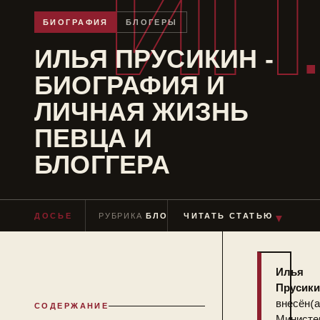
ИП
БИОГРАФИЯ
БЛОГЕРЫ
ИЛЬЯ ПРУСИКИН -
БИОГРАФИЯ И
ЛИЧНАЯ ЖИЗНЬ
ПЕВЦА И
БЛОГГЕРА
▼
ДОСЬЕ
РУБРИКА
БЛОГЕРЫ
ЧИТАТЬ СТАТЬЮ
ЧТЕНИЕ
≈ 10 МИН
Илья
Прусик
внесён(а
СОДЕРЖАНИЕ
Министе