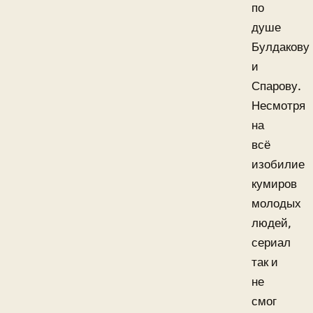
по
душе
Булдакову
и
Спарову.
Несмотря
на
всё
изобилие
кумиров
молодых
людей,
сериал
так и
не
смог