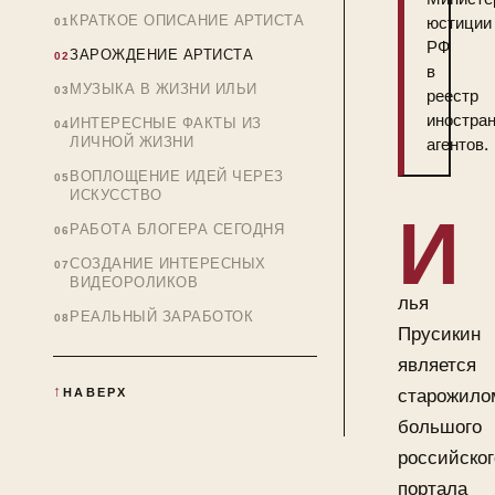
КРАТКОЕ ОПИСАНИЕ АРТИСТА
юстиции
РФ
ЗАРОЖДЕНИЕ АРТИСТА
в
МУЗЫКА В ЖИЗНИ ИЛЬИ
реестр
иностра
ИНТЕРЕСНЫЕ ФАКТЫ ИЗ
ЛИЧНОЙ ЖИЗНИ
агентов.
ВОПЛОЩЕНИЕ ИДЕЙ ЧЕРЕЗ
ИСКУССТВО
И
РАБОТА БЛОГЕРА СЕГОДНЯ
СОЗДАНИЕ ИНТЕРЕСНЫХ
ВИДЕОРОЛИКОВ
лья
РЕАЛЬНЫЙ ЗАРАБОТОК
Прусикин
является
старожило
НАВЕРХ
большого
российског
портала