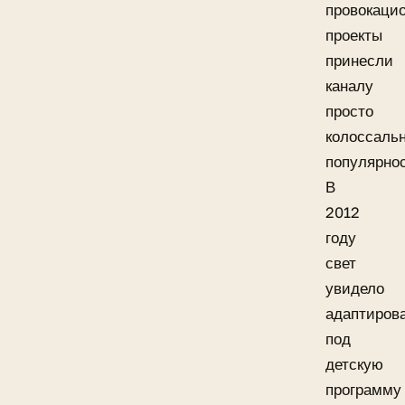
провокаци
проекты
принесли
каналу
просто
колоссаль
популярнос
В
2012
году
свет
увидело
адаптиров
под
детскую
программу