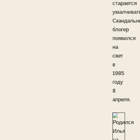
старается
умалчиват
Скандальн
блогер
появился
на
свет
в
1985
году
8
апреля.