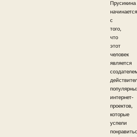
Прусикина
начинаетс
с
того,
что
этот
человек
является
создателе
действите
популярны
интернет-
проектов,
которые
успели
понравить