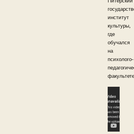
Питерский
государст
институт
культуры,
где
обучался
на
психолого-
педагогиче
факультете