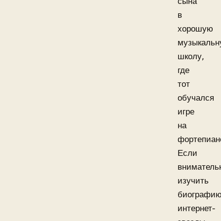
сына
в
хорошую
музыкальн
школу,
где
тот
обучался
игре
на
фортепиан
Если
вниматель
изучить
биографи
интернет-