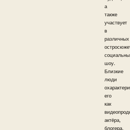
а
также
участвует
в
различных
остросюже
социальны
шоу.
Близкие
люди
охарактер
его
как
видеопрод
актёра,
блогера,