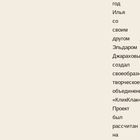
год
Илья
со
своим
другом
Эльдаром
Джарахов
создал
своеобраз
творческое
объединен
«КликКлак»
Проект
был
рассчитан
на