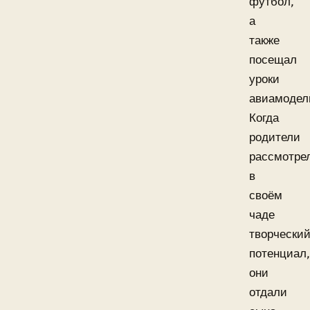
футбол,
а
также
посещал
уроки
авиамодел
Когда
родители
рассмотре
в
своём
чаде
творчески
потенциал,
они
отдали