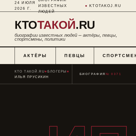
24 ИЮЛЯ
ИЗВЕСТНЫХ
●
KTOTAKOJ.RU
2026 Г.
ЛЮДЕЙ
КТО
ТАКОЙ
.RU
биографии известных людей — актёры, певцы,
спортсмены, политики
АКТЁРЫ
ПЕВЦЫ
СПОРТСМЕ
КТО ТАКОЙ.RU
■
БЛОГЕРЫ
■
БИОГРАФИЯ
№ 0371
ИЛЬЯ ПРУСИКИН